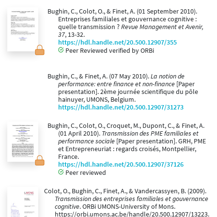
Bughin, C., Colot, O., & Finet, A. (01 September 2010).
Entreprises familiales et gouvernance cognitive :
quelle transmission ?
Revue Management et Avenir,
37
, 13-32.
https://hdl.handle.net/20.500.12907/355
Peer Reviewed verified by ORBi
Bughin, C., & Finet, A. (07 May 2010).
La notion de
performance: entre finance et non-finance
[Paper
presentation]. 2ème journée scientifique du pôle
hainuyer, UMONS, Belgium.
https://hdl.handle.net/20.500.12907/31273
Bughin, C., Colot, O., Croquet, M., Dupont, C., & Finet, A.
(01 April 2010).
Transmission des PME familiales et
performance sociale
[Paper presentation]. GRH, PME
et Entrepreneuriat : regards croisés, Montpellier,
France.
https://hdl.handle.net/20.500.12907/37126
Peer reviewed
Colot, O., Bughin, C., Finet, A., & Vandercassyen, B. (2009).
Transmission des entreprises familiales et gouvernance
cognitive
. ORBi UMONS-University of Mons.
https://orbi.umons.ac.be/handle/20.500.12907/13223.