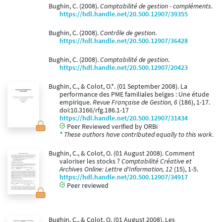
Bughin, C. (2008).
Comptabilité de gestion - compléments
.
https://hdl.handle.net/20.500.12907/39355
Bughin, C. (2008).
Contrôle de gestion
.
https://hdl.handle.net/20.500.12907/36428
Bughin, C. (2008).
Comptabilité de gestion
.
https://hdl.handle.net/20.500.12907/20423
Bughin, C., & Colot, O.*. (01 September 2008). La
performance des PME familiales belges : Une étude
empirique.
Revue Française de Gestion, 6
(186), 1-17.
doi:10.3166/rfg.186.1-17
https://hdl.handle.net/20.500.12907/31434
Peer Reviewed verified by ORBi
* These authors have contributed equally to this work.
Bughin, C., & Colot, O. (01 August 2008). Comment
valoriser les stocks ?
Comptabilité Créative et
Archives Online: Lettre d'Information, 12
(15), 1-5.
https://hdl.handle.net/20.500.12907/34917
Peer reviewed
Bughin, C., & Colot, O. (01 August 2008). Les