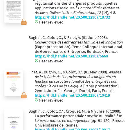
régularisations des charges et produits : quelles
applications classiques ?
Comptabilité Créative et
Archives Online: Lettre d'Information, 12
(14), 4-8.
https://hdl.handle.net/20.500.12907/18732
Peer reviewed
Bughin, C., Colot, O., & Finet, A. (01 June 2008).
Gouvernance des entreprises familiales et innovation
[Paper presentation]. 7ème Colloque International
de Gouvernance d'Entreprise, Bordeaux, France.
https://hdl.handle.net/20.500.12907/5660
Peer reviewed
Finet, A., Bughin, C., & Colot, O.*. (01 May 2008).
Analyse
de la théorie de l'enracinement des dirigeants en
fonction du caractère familial des entreprises non
cotées : le cas de la Belgique
[Paper presentation].
2èmes Journées Georges Doriot, Paris, France.
https://hdl.handle.net/20.500.12907/10419
Peer reviewed
Bughin, C., Colot, O.* , Croquet, M., & Niyuhré, P. (2008).
La performance partenariale : mythe ou réalité ? In
La performance en management
(pp. 91-120). Presses
Universitaires de Rennes.
https://hdl.handle.net/20.500.12907/10917