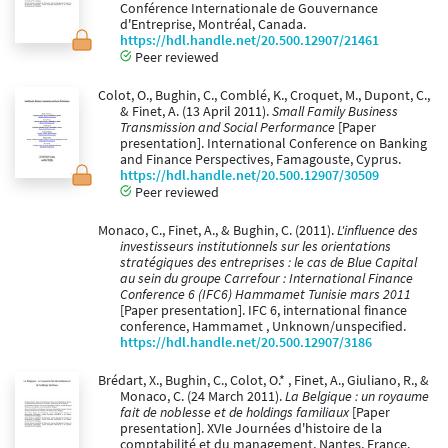
Conférence Internationale de Gouvernance
d'Entreprise, Montréal, Canada.
https://hdl.handle.net/20.500.12907/21461
Peer reviewed
Colot, O., Bughin, C., Comblé, K., Croquet, M., Dupont, C.,
& Finet, A. (13 April 2011).
Small Family Business
Transmission and Social Performance
[Paper
presentation]. International Conference on Banking
and Finance Perspectives, Famagouste, Cyprus.
https://hdl.handle.net/20.500.12907/30509
Peer reviewed
Monaco, C., Finet, A., & Bughin, C. (2011).
L'influence des
investisseurs institutionnels sur les orientations
stratégiques des entreprises : le cas de Blue Capital
au sein du groupe Carrefour : International Finance
Conference 6 (IFC6) Hammamet Tunisie mars 2011
[Paper presentation]. IFC 6, international finance
conference, Hammamet , Unknown/unspecified.
https://hdl.handle.net/20.500.12907/3186
Brédart, X., Bughin, C., Colot, O.* , Finet, A., Giuliano, R., &
Monaco, C. (24 March 2011).
La Belgique : un royaume
fait de noblesse et de holdings familiaux
[Paper
presentation]. XVIe Journées d'histoire de la
comptabilité et du management, Nantes, France.