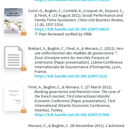
Colot, O., Bughin, C., Comblé, K., Croquet, M., Dupont, C.,
& Finet, A. (15 August 2012). Social Performance and
Family Firms Succession.
China-USA Business Review,
11
(8), 1537-1514.
https://hdl.handle.net/20.500.12907/28655
Peer Reviewed verified by ORBi
Brédart, X., Bughin, C., Finet, A., & Monaco, C. (2012).
Vers
une uniformisation des modèles de gouvernance ? :
Essai d'analyse entre les marchés français et
américains
[Paper presentation]. 11ème Conférence
Internationale de Gouvernance d'Entreprise, Lyon,
France.
https://hdl.handle.net/20.500.12907/1622
Finet, A., Bughin, C., & Monaco, C. (27 March 2012).
Banking governance and financial crisis: The case of
the french market: 73rd International Atlantic
Economic Conference
[Paper presentation]. 73rd
International Atlantic Economic Conference,
Istanbul, Turkey.
https://hdl.handle.net/20.500.12907/27904
Monaco, C., & Bughin, C. (30 November 2011). L'activisme