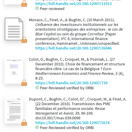
https://hdl.handle.net/20.500.12907/11913
Peer reviewed
Monaco, C., Finet, A., & Bughin, C. (10 March 2011).
L'influence des investisseurs institutionnels sur les
orientations stratégiques des entreprises : le cas de
Blue Capital au sein du groupe Carrefour
[Paper
presentation]. IFC 6, international finance
conference, Hammamet , Unknown/unspecified.
https://hdl.handle.net/20.500.12907/26046
Colot, O., Bughin, C., Croquet, M., & Pozniak, L. (27
December 2010). Choix de financement et structure
financière cible. Le cas de la Belgique ?
Euro-
Mediterranean Economics and Finance Review, 5
(4),
8-25.
https://hdl.handle.net/20.500.12907/739
Peer Reviewed verified by ORBi
Dupont, C., Bughin, C., Colot, O.* , Croquet, M., & Finet, A.
(22 December 2010). Transmission des PME
familiales et performance sociale.
Revue
Management et Avenir, 39
, 96-109.
doi:10.3917/mav.039.0096
https://hdl.handle.net/20.500.12907/5674
Peer Reviewed verified by ORBi