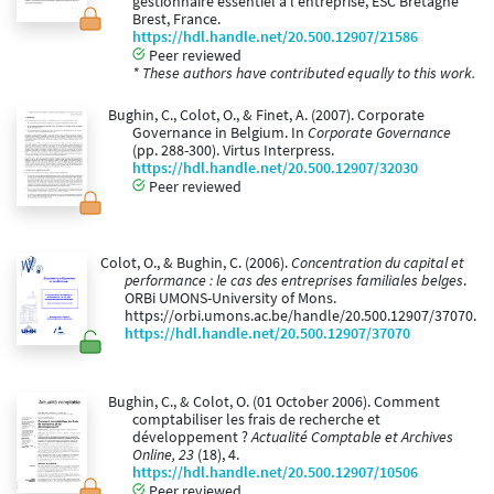
gestionnaire essentiel à l'entreprise, ESC Bretagne
Brest, France.
https://hdl.handle.net/20.500.12907/21586
Peer reviewed
* These authors have contributed equally to this work.
Bughin, C., Colot, O., & Finet, A. (2007). Corporate
Governance in Belgium. In
Corporate Governance
(pp. 288-300). Virtus Interpress.
https://hdl.handle.net/20.500.12907/32030
Peer reviewed
Colot, O., & Bughin, C. (2006).
Concentration du capital et
performance : le cas des entreprises familiales belges
.
ORBi UMONS-University of Mons.
https://orbi.umons.ac.be/handle/20.500.12907/37070.
https://hdl.handle.net/20.500.12907/37070
Bughin, C., & Colot, O. (01 October 2006). Comment
comptabiliser les frais de recherche et
développement ?
Actualité Comptable et Archives
Online, 23
(18), 4.
https://hdl.handle.net/20.500.12907/10506
Peer reviewed