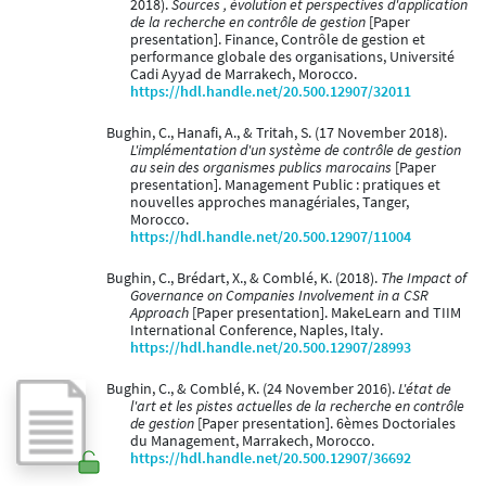
2018).
Sources , évolution et perspectives d'application
de la recherche en contrôle de gestion
[Paper
presentation]. Finance, Contrôle de gestion et
performance globale des organisations, Université
Cadi Ayyad de Marrakech, Morocco.
https://hdl.handle.net/20.500.12907/32011
Bughin, C., Hanafi, A., & Tritah, S. (17 November 2018).
L'implémentation d'un système de contrôle de gestion
au sein des organismes publics marocains
[Paper
presentation]. Management Public : pratiques et
nouvelles approches managériales, Tanger,
Morocco.
https://hdl.handle.net/20.500.12907/11004
Bughin, C., Brédart, X., & Comblé, K. (2018).
The Impact of
Governance on Companies Involvement in a CSR
Approach
[Paper presentation]. MakeLearn and TIIM
International Conference, Naples, Italy.
https://hdl.handle.net/20.500.12907/28993
Bughin, C., & Comblé, K. (24 November 2016).
L'état de
l'art et les pistes actuelles de la recherche en contrôle
de gestion
[Paper presentation]. 6èmes Doctoriales
du Management, Marrakech, Morocco.
https://hdl.handle.net/20.500.12907/36692