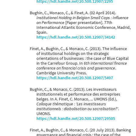
https://hdl.handle.net/20.500.12907/2295
Bughin, C., Monaco, C., & Finet, A. (02 April 2014).
Institutional Holding in Belgian Small Caps : Influence
on Performance
[Paper presentation]. 77th
International Atlantic Economic Conference, Madrid,
Spain.
https://hdl.handle.net/20.500.12907/34142
Finet, A., Bughin, C., & Monaco, C. (2013). The influence
of institutional holdings on the strategic
orientations of businesses : the case of Blue Capital
in the Carrefour Group. In
6th international finance
conference on financial crisis and governance
.
Cambridge University Press.
https://hdl.handle.net/20.500.12907/5497
Bughin, C., & Monaco, C. (2013). Les investisseurs
institutionnels et performance des entreprises
belges. In A. Finet, C. Monaco, ... UMONS (Ed.),
Colloque thématique : 'Les investisseurs
institutionnels : diabolisation ou sacralisation?'
.
UMONS.
https://hdl.handle.net/20.500.12907/29505
Finet, A., Bughin, C., & Monaco, C. (20 July 2013). Banking
governance and financial crisis : the case of the