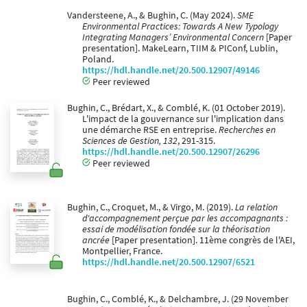
Vandersteene, A., & Bughin, C. (May 2024).
SME
Environmental Practices: Towards A New Typology
Integrating Managers’ Environmental Concern
[Paper
presentation]. MakeLearn, TIIM & PIConf, Lublin,
Poland.
https://hdl.handle.net/20.500.12907/49146
Peer reviewed
Bughin, C., Brédart, X., & Comblé, K. (01 October 2019).
L'impact de la gouvernance sur l'implication dans
une démarche RSE en entreprise.
Recherches en
Sciences de Gestion, 132
, 291-315.
https://hdl.handle.net/20.500.12907/26296
Peer reviewed
Bughin, C., Croquet, M., & Virgo, M. (2019).
La relation
d'accompagnement perçue par les accompagnants :
essai de modélisation fondée sur la théorisation
ancrée
[Paper presentation]. 11ème congrès de l'AEI,
Montpellier, France.
https://hdl.handle.net/20.500.12907/6521
Bughin, C., Comblé, K., & Delchambre, J. (29 November