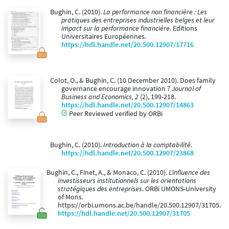
Bughin, C. (2010).
La performance non financière : Les
pratiques des entreprises industrielles belges et leur
impact sur la performance financière
. Editions
Universitaires Européennes.
https://hdl.handle.net/20.500.12907/17716
Colot, O., & Bughin, C. (10 December 2010). Does family
governance encourage innovation ?
Journal of
Business and Economics, 2
(2), 199-218.
https://hdl.handle.net/20.500.12907/14863
Peer Reviewed verified by ORBi
Bughin, C. (2010).
Introduction à la comptabilité
.
https://hdl.handle.net/20.500.12907/23868
Bughin, C., Finet, A., & Monaco, C. (2010).
L'influence des
investisseurs institutionnels sur les orientations
stratégiques des entreprises
. ORBi UMONS-University
of Mons.
https://orbi.umons.ac.be/handle/20.500.12907/31705.
https://hdl.handle.net/20.500.12907/31705