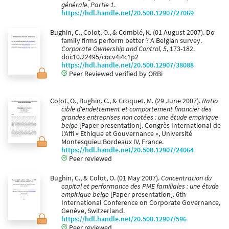
générale, Partie 1
.
https://hdl.handle.net/20.500.12907/27069
Bughin, C., Colot, O., & Comblé, K. (01 August 2007). Do
family firms perform better ? A Belgian survey.
Corporate Ownership and Control, 5
, 173-182.
doi:10.22495/cocv4i4c1p2
https://hdl.handle.net/20.500.12907/38088
Peer Reviewed verified by ORBi
Colot, O., Bughin, C., & Croquet, M. (29 June 2007).
Ratio
cible d'endettement et comportement financier des
grandes entreprises non cotées : une étude empirique
belge
[Paper presentation]. Congrès International de
l'Affi « Ethique et Gouvernance », Université
Montesquieu Bordeaux IV, France.
https://hdl.handle.net/20.500.12907/24064
Peer reviewed
Bughin, C., & Colot, O. (01 May 2007).
Concentration du
capital et performance des PME familiales : une étude
empirique belge
[Paper presentation]. 6th
International Conference on Corporate Governance,
Genève, Switzerland.
https://hdl.handle.net/20.500.12907/596
Peer reviewed