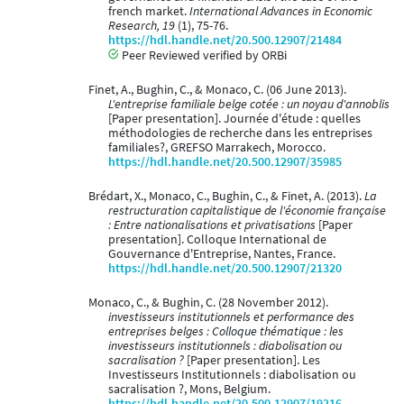
french market.
International Advances in Economic
Research, 19
(1), 75-76.
https://hdl.handle.net/20.500.12907/21484
Peer Reviewed verified by ORBi
Finet, A., Bughin, C., & Monaco, C. (06 June 2013).
L'entreprise familiale belge cotée : un noyau d'annoblis
[Paper presentation]. Journée d'étude : quelles
méthodologies de recherche dans les entreprises
familiales?, GREFSO Marrakech, Morocco.
https://hdl.handle.net/20.500.12907/35985
Brédart, X., Monaco, C., Bughin, C., & Finet, A. (2013).
La
restructuration capitalistique de l'économie française
: Entre nationalisations et privatisations
[Paper
presentation]. Colloque International de
Gouvernance d'Entreprise, Nantes, France.
https://hdl.handle.net/20.500.12907/21320
Monaco, C., & Bughin, C. (28 November 2012).
investisseurs institutionnels et performance des
entreprises belges : Colloque thématique : les
investisseurs institutionnels : diabolisation ou
sacralisation ?
[Paper presentation]. Les
Investisseurs Institutionnels : diabolisation ou
sacralisation ?, Mons, Belgium.
https://hdl.handle.net/20.500.12907/19216