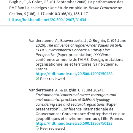
Bughin, C., & Colot, O.*. (01 September 2008). La performance des
PME familiales belges : Une étude empirique.
Revue Française de
Gestion, 6
(186), 1-17. doi:10.3166/rfg.186.1-17
https://hdl.handle.net/20.500.12907/31434
Vandersteene, A., Bauweraerts, J., & Bughin, C. (04 June
2026).
The Influence of Higher-Order Values on SME
CEOs' Environmental Concern: A Family Firm
Perspective
[Paper presentation]. XXXVème
conférence annuelle de l'AIMS : Design, mutations
organisationnelles et territoires, Saint-Etienne,
France.
https://hdl.handle.net/20.500.12907/56283
Peer reviewed
Vandersteene, A., & Bughin, C. (June 2024).
Environmental concern of owner managers and
environmental practices of SMEs: A typology
considering size and sectoral regulations
[Paper
presentation]. Conférence Internationale de
Gouvernance : Gouvernance d’entreprise et enjeux
géopolitiques et environnementaux, Lille, France.
https://hdl.handle.net/20.500.12907/50123
Peer reviewed