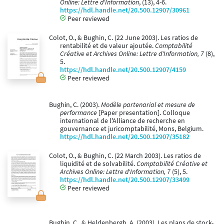
Online: Lettre d'Information
, (13), 4-6.
https://hdl.handle.net/20.500.12907/30961
Peer reviewed
Colot, O., & Bughin, C. (22 June 2003). Les ratios de
rentabilité et de valeur ajoutée.
Comptabilité
Créative et Archives Online: Lettre d'Information, 7
(8),
5.
https://hdl.handle.net/20.500.12907/4159
Peer reviewed
Bughin, C. (2003).
Modèle partenarial et mesure de
performance
[Paper presentation]. Colloque
international de l'Alliance de recherche en
gouvernance et juricomptabilité, Mons, Belgium.
https://hdl.handle.net/20.500.12907/35182
Colot, O., & Bughin, C. (22 March 2003). Les ratios de
liquidité et de solvabilité.
Comptabilité Créative et
Archives Online: Lettre d'Information, 7
(5), 5.
https://hdl.handle.net/20.500.12907/33499
Peer reviewed
Bughin, C., & Heldenbergh, A. (2003). Les plans de stock-