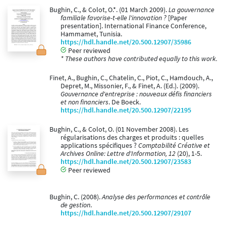
Bughin, C., & Colot, O.*. (01 March 2009).
La gouvernance
familiale favorise-t-elle l'innovation ?
[Paper
presentation]. International Finance Conference,
Hammamet, Tunisia.
https://hdl.handle.net/20.500.12907/35986
Peer reviewed
* These authors have contributed equally to this work.
Finet, A., Bughin, C., Chatelin, C., Piot, C., Hamdouch, A.,
Depret, M., Missonier, F., & Finet, A. (Ed.). (2009).
Gouvernance d'entreprise : nouveaux défis financiers
et non financiers
. De Boeck.
https://hdl.handle.net/20.500.12907/22195
Bughin, C., & Colot, O. (01 November 2008). Les
régularisations des charges et produits : quelles
applications spécifiques ?
Comptabilité Créative et
Archives Online: Lettre d'Information, 12
(20), 1-5.
https://hdl.handle.net/20.500.12907/23583
Peer reviewed
Bughin, C. (2008).
Analyse des performances et contrôle
de gestion
.
https://hdl.handle.net/20.500.12907/29107