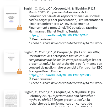
Bughin, C., Colot, O.* , Croquet, M., & Niyuhire, P. (17
March 2007).
L'approche stakeholders de la
performance : étude de rapports annuels de sociétés
cotées belges
[Paper presentation]. 4th International
Finance Conference IFC4, Investissement &
Financement : immatériel, TIC et valeur, Yasmine-
Hammamet, Diar el Medina, Tunisia.
https://hdl.handle.net/20.500.12907/2161
Peer reviewed
* These authors have contributed equally to this work.
Bughin, C., Colot, O.* , & Croquet, M. (02 February 2007).
Performance des entreprises familiales : une
comparaison basée sur les entreprises belges
[Paper
presentation]. A la recherche de la performance : un
concept de gestionnaire essentiel à l'entreprise, ESC
Bretagne Brest, France.
https://hdl.handle.net/20.500.12907/23083
Peer reviewed
* These authors have contributed equally to this work.
Bughin, C., Colot, O.* , Croquet, M., & Niyuhire, P. (02
February 2007).
La performance non financière :
mythe ou réalité ?
[Paper presentation]. A la
recherche de la performance : un concept de