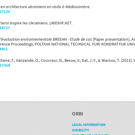
 en architecture ukrainiens en visite à Médiasambre
.
/23120
leroi inspire les Ukrainiens.
L'AVENIR.NET
.
/14727
'évaluation environnementale BREEAM - Etude de cas
[Paper presentation]. A
Conference Proceedings, POLTAVA NATIONAL TECHNICAL YURI KONDRATYUK UNIV
/4461
hene, F., Vanzande, O., Couvreur, N., Becue, V., Dal, J.-Y., & Waroux, T. (2013).
/23364
ORBI
LEGAL INFORMATION
VISIBILITY