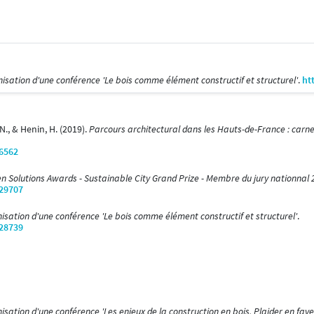
isation d'une conférence 'Le bois comme élément constructif et structurel'
.
ht
 N., & Henin, H. (2019).
Parcours architectural dans les Hauts-de-France : carn
/6562
en Solutions Awards - Sustainable City Grand Prize - Membre du jury nationnal
/29707
isation d'une conférence 'Le bois comme élément constructif et structurel'
.
/28739
isation d'une conférence 'Les enjeux de la construction en bois. Plaider en fave