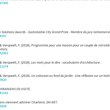
/37305
 Solutions Awards - Sustainable City Grand Prize - Membre du jury nationnal e
/4187
 & Verspeelt, F. (2018).
Programme pour une maison pour un couple de retraités 
itats
.
/32901
 & Verspeelt, F. (2018).
Les mots pour le dire : vocabulaire d'architecture
.
/11274
 & Verspeelt, F. (2018).
Un cabanon au fond du jardin : Une réflexion sur un hab
/9420
KRAINIENS EN VISITE
.
/41192
iens viennent admirer Charleroi.
DH.NET
.
/3928