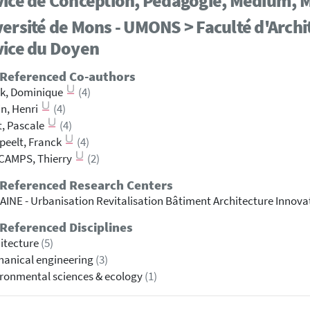
vice de Conception, Pédagogie, Médium, 
ersité de Mons - UMONS > Faculté d'Archi
vice du Doyen
 Referenced Co-authors
ck, Dominique
(4)
n, Henri
(4)
t, Pascale
(4)
peelt, Franck
(4)
CAMPS, Thierry
(2)
 Referenced Research Centers
INE - Urbanisation Revitalisation Bâtiment Architecture Innov
Referenced Disciplines
itecture
(5)
anical engineering
(3)
ronmental sciences & ecology
(1)