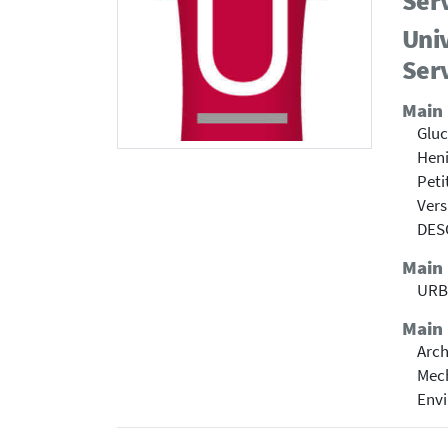
Ser
Univ
Ser
Main
Glu
Heni
Peti
Vers
DES
Main
URBA
Main 
Arch
Mech
Envi