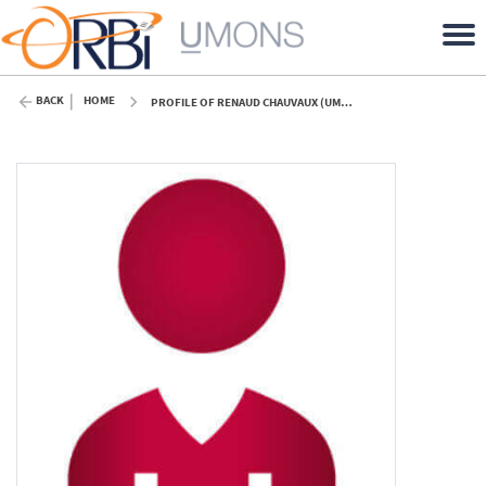
BACK
HOME
PROFILE OF RENAUD CHAUVAUX (UMONS)