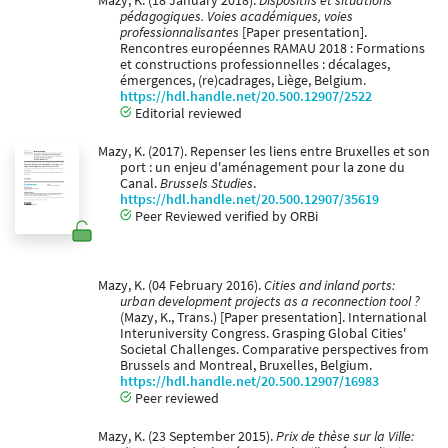
Mazy, K. (18 January 2018).
Dispositifs et situations
pédagogiques. Voies académiques, voies
professionnalisantes
[Paper presentation].
Rencontres européennes RAMAU 2018 : Formations
et constructions professionnelles : décalages,
émergences, (re)cadrages, Liège, Belgium.
https://hdl.handle.net/20.500.12907/2522
Editorial reviewed
Mazy, K. (2017). Repenser les liens entre Bruxelles et son
port : un enjeu d'aménagement pour la zone du
Canal.
Brussels Studies
.
https://hdl.handle.net/20.500.12907/35619
Peer Reviewed verified by ORBi
Mazy, K. (04 February 2016).
Cities and inland ports:
urban development projects as a reconnection tool ?
(Mazy, K., Trans.) [Paper presentation]. International
Interuniversity Congress. Grasping Global Cities'
Societal Challenges. Comparative perspectives from
Brussels and Montreal, Bruxelles, Belgium.
https://hdl.handle.net/20.500.12907/16983
Peer reviewed
Mazy, K. (23 September 2015).
Prix de thèse sur la Ville: