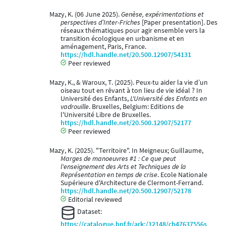
Mazy, K. (06 June 2025).
Genèse, expérimentations et
perspectives d’Inter-Friches
[Paper presentation]. Des
réseaux thématiques pour agir ensemble vers la
transition écologique en urbanisme et en
aménagement, Paris, France.
https://hdl.handle.net/20.500.12907/54131
Peer reviewed
Mazy, K., & Waroux, T. (2025). Peux-tu aider la vie d’un
oiseau tout en rêvant à ton lieu de vie idéal ? In
Université des Enfants,
L'Université des Enfants en
vadrouille
. Bruxelles, Belgium: Editions de
l'Université Libre de Bruxelles.
https://hdl.handle.net/20.500.12907/52177
Peer reviewed
Mazy, K. (2025). "Territoire". In Meigneux; Guillaume,
Marges de manoeuvres #1 : Ce que peut
l'enseignement des Arts et Techniques de la
Représentation en temps de crise
. Ecole Nationale
Supérieure d'Architecture de Clermont-Ferrand.
https://hdl.handle.net/20.500.12907/52178
Editorial reviewed
Dataset:
https://catalogue.bnf.fr/ark:/12148/cb47637556s