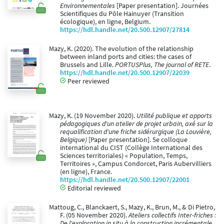
Environnementales
[Paper presentation]. Journées
Scientifiques du Pôle Hainuyer (Transition
écologique), en ligne, Belgium.
https://hdl.handle.net/20.500.12907/27814
Mazy, K. (2020). The evolution of the relationship
between inland ports and cities: the cases of
Brussels and Lille.
PORTUSPlus, The journal of RETE
.
https://hdl.handle.net/20.500.12907/22039
Peer reviewed
Mazy, K. (19 November 2020).
Utilité publique et apports
pédagogiques d'un atelier de projet urbain, axé sur la
requalification d'une friche sidérurgique (La Louvière,
Belgique)
[Paper presentation]. 5e colloque
international du CIST (Collège International des
Sciences territoriales) « Population, Temps,
Territoires », Campus Condorcet, Paris Aubervilliers
(en ligne), France.
https://hdl.handle.net/20.500.12907/22001
Editorial reviewed
Mattoug, C., Blanckaert, S., Mazy, K., Brun, M., & Di Pietro,
F. (05 November 2020).
Ateliers collectifs Inter-friches :
De l'exploration in situ à la construction incrémentale