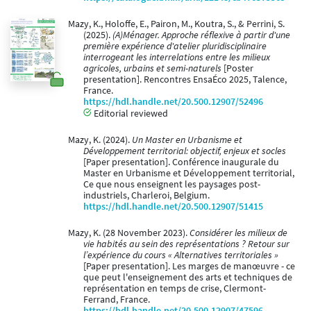
Mazy, K., Holoffe, E., Pairon, M., Koutra, S., & Perrini, S.
(2025).
(A)Ménager. Approche réflexive à partir d'une
première expérience d'atelier pluridisciplinaire
interrogeant les interrelations entre les milieux
agricoles, urbains et semi-naturels
[Poster
presentation]. Rencontres EnsaÉco 2025, Talence,
France.
https://hdl.handle.net/20.500.12907/52496
Editorial reviewed
Mazy, K. (2024).
Un Master en Urbanisme et
Développement territorial: objectif, enjeux et socles
[Paper presentation]. Conférence inaugurale du
Master en Urbanisme et Développement territorial,
Ce que nous enseignent les paysages post-
industriels, Charleroi, Belgium.
https://hdl.handle.net/20.500.12907/51415
Mazy, K. (28 November 2023).
Considérer les milieux de
vie habités au sein des représentations ? Retour sur
l’expérience du cours « Alternatives territoriales »
[Paper presentation]. Les marges de manœuvre - ce
que peut l'enseignement des arts et techniques de
représentation en temps de crise, Clermont-
Ferrand, France.
https://hdl.handle.net/20.500.12907/47596