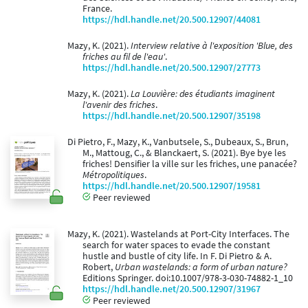
France.
https://hdl.handle.net/20.500.12907/44081
Mazy, K. (2021).
Interview relative à l'exposition 'Blue, des
friches au fil de l'eau'
.
https://hdl.handle.net/20.500.12907/27773
Mazy, K. (2021).
La Louvière: des étudiants imaginent
l'avenir des friches
.
https://hdl.handle.net/20.500.12907/35198
Di Pietro, F., Mazy, K., Vanbutsele, S., Dubeaux, S., Brun,
M., Mattoug, C., & Blanckaert, S. (2021). Bye bye les
friches! Densifier la ville sur les friches, une panacée?
Métropolitiques
.
https://hdl.handle.net/20.500.12907/19581
Peer reviewed
Mazy, K. (2021). Wastelands at Port-City Interfaces. The
search for water spaces to evade the constant
hustle and bustle of city life. In F. Di Pietro & A.
Robert,
Urban wastelands: a form of urban nature?
Editions Springer. doi:10.1007/978-3-030-74882-1_10
https://hdl.handle.net/20.500.12907/31967
Peer reviewed