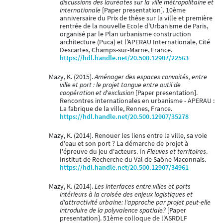
discussions des lauréates sur la ville métropolitaine et
internationale
[Paper presentation]. 10ème
anniversaire du Prix de thèse sur la ville et première
rentrée de la nouvelle Ecole d'Urbanisme de Paris,
organisé par le Plan urbanisme construction
architecture (Puca) et l'APERAU Internationale, Cité
Descartes, Champs-sur-Marne, France.
https://hdl.handle.net/20.500.12907/22563
Mazy, K. (2015).
Aménager des espaces convoités, entre
ville et port : le projet tangue entre outil de
coopération et d'exclusion
[Paper presentation].
Rencontres internationales en urbanisme - APERAU :
La fabrique de la ville, Rennes, France.
https://hdl.handle.net/20.500.12907/35278
Mazy, K. (2014). Renouer les liens entre la ville, sa voie
d'eau et son port ? La démarche de projet à
l'épreuve du jeu d'acteurs. In
Fleuves et territoires
.
Institut de Recherche du Val de Saône Maconnais.
https://hdl.handle.net/20.500.12907/34961
Mazy, K. (2014).
Les interfaces entre villes et ports
intérieurs à la croisée des enjeux logistiques et
d'attractivité urbaine: l'approche par projet peut-elle
introduire de la polyvalence spatiale?
[Paper
presentation]. 51ème colloque de l'ASRDLF