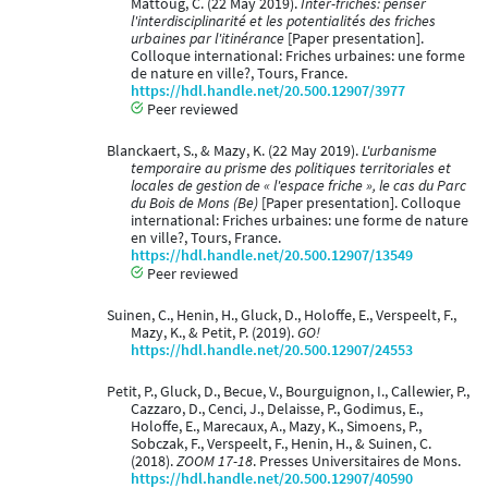
Mattoug, C. (22 May 2019).
Inter-friches: penser
l'interdisciplinarité et les potentialités des friches
urbaines par l'itinérance
[Paper presentation].
Colloque international: Friches urbaines: une forme
de nature en ville?, Tours, France.
https://hdl.handle.net/20.500.12907/3977
Peer reviewed
Blanckaert, S., & Mazy, K. (22 May 2019).
L'urbanisme
temporaire au prisme des politiques territoriales et
locales de gestion de « l'espace friche », le cas du Parc
du Bois de Mons (Be)
[Paper presentation]. Colloque
international: Friches urbaines: une forme de nature
en ville?, Tours, France.
https://hdl.handle.net/20.500.12907/13549
Peer reviewed
Suinen, C., Henin, H., Gluck, D., Holoffe, E., Verspeelt, F.,
Mazy, K., & Petit, P. (2019).
GO!
https://hdl.handle.net/20.500.12907/24553
Petit, P., Gluck, D., Becue, V., Bourguignon, I., Callewier, P.,
Cazzaro, D., Cenci, J., Delaisse, P., Godimus, E.,
Holoffe, E., Marecaux, A., Mazy, K., Simoens, P.,
Sobczak, F., Verspeelt, F., Henin, H., & Suinen, C.
(2018).
ZOOM 17-18
. Presses Universitaires de Mons.
https://hdl.handle.net/20.500.12907/40590