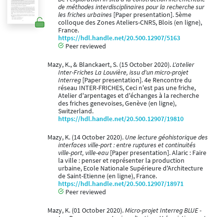
de méthodes interdisciplinaires pour la recherche sur
les friches urbaines
[Paper presentation]. 5ème
colloque des Zones Ateliers-CNRS, Blois (en ligne),
France.
https://hdl.handle.net/20.500.12907/5163
Peer reviewed
Mazy, K., & Blanckaert, S. (15 October 2020).
L'atelier
Inter-Friches La Louvière, issu d'un micro-projet
Interreg
[Paper presentation]. 4e Rencontre du
réseau INTER-FRICHES, Ceci n'est pas une friche,
Atelier d'arpentages et d'échanges à la recherche
des friches genevoises, Genève (en ligne),
Switzerland.
https://hdl.handle.net/20.500.12907/19810
Mazy, K. (14 October 2020).
Une lecture géohistorique des
interfaces ville-port : entre ruptures et continuités
ville-port, ville-eau
[Paper presentation]. Alaric : Faire
la ville : penser et représenter la production
urbaine, Ecole Nationale Supérieure d'Architecture
de Saint-Etienne (en ligne), France.
https://hdl.handle.net/20.500.12907/18971
Peer reviewed
Mazy, K. (01 October 2020).
Micro-projet Interreg BLUE -