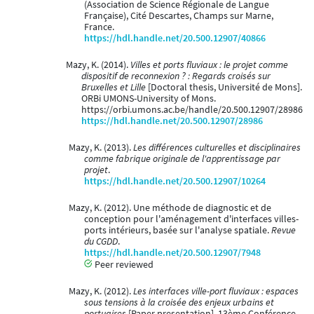
(Association de Science Régionale de Langue
Française), Cité Descartes, Champs sur Marne,
France.
https://hdl.handle.net/20.500.12907/40866
Mazy, K. (2014).
Villes et ports fluviaux : le projet comme
dispositif de reconnexion ? : Regards croisés sur
Bruxelles et Lille
[Doctoral thesis, Université de Mons].
ORBi UMONS-University of Mons.
https://orbi.umons.ac.be/handle/20.500.12907/28986
https://hdl.handle.net/20.500.12907/28986
Mazy, K. (2013).
Les différences culturelles et disciplinaires
comme fabrique originale de l'apprentissage par
projet
.
https://hdl.handle.net/20.500.12907/10264
Mazy, K. (2012). Une méthode de diagnostic et de
conception pour l'aménagement d'interfaces villes-
ports intérieurs, basée sur l'analyse spatiale.
Revue
du CGDD
.
https://hdl.handle.net/20.500.12907/7948
Peer reviewed
Mazy, K. (2012).
Les interfaces ville-port fluviaux : espaces
sous tensions à la croisée des enjeux urbains et
portuaires
[Paper presentation]. 13ème Conférence