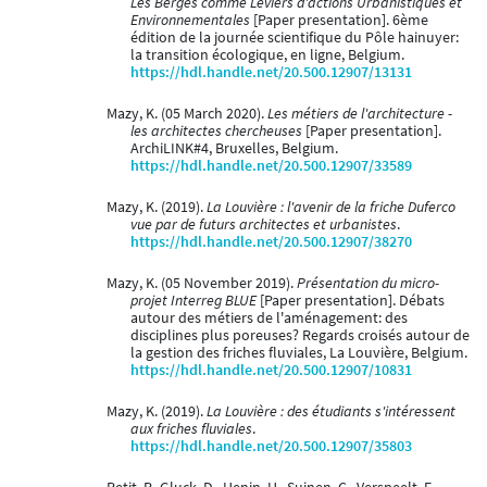
Les Berges comme Leviers d'actions Urbanistiques et
Environnementales
[Paper presentation]. 6ème
édition de la journée scientifique du Pôle hainuyer:
la transition écologique, en ligne, Belgium.
https://hdl.handle.net/20.500.12907/13131
Mazy, K. (05 March 2020).
Les métiers de l'architecture -
les architectes chercheuses
[Paper presentation].
ArchiLINK#4, Bruxelles, Belgium.
https://hdl.handle.net/20.500.12907/33589
Mazy, K. (2019).
La Louvière : l'avenir de la friche Duferco
vue par de futurs architectes et urbanistes
.
https://hdl.handle.net/20.500.12907/38270
Mazy, K. (05 November 2019).
Présentation du micro-
projet Interreg BLUE
[Paper presentation]. Débats
autour des métiers de l'aménagement: des
disciplines plus poreuses? Regards croisés autour de
la gestion des friches fluviales, La Louvière, Belgium.
https://hdl.handle.net/20.500.12907/10831
Mazy, K. (2019).
La Louvière : des étudiants s'intéressent
aux friches fluviales
.
https://hdl.handle.net/20.500.12907/35803