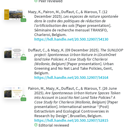
Peer reviewed
Mazy, K., Pairon, M., Duffaut, C., & Waroux, T. (12
December 2025).
Les espaces de nature spontanée
dans le cadre des politiques de réduction de
l’artificialisation des sols
[Paper presentation].
Séminaire de recherche mensuel TRANSFO,
Charleroi, Belgium.
https://hdl.handle.net/20.500.12907/54130
Duffaut, C., & Mazy, K. (09 December 2025).
The SUNLOOP
project: Spontaneous Urban Nature in LOcalnOnet
land take Policies: A Case Study for Charleroi
(Wallonia, Belgium)
[Paper presentation]. Urban
Greening and No Net Land Take Policies, Gent,
Belgium.
https://hdl.handle.net/20.500.12907/54164
Pairon, M., Mazy, K., Duffaut, C., & Waroux, T. (26 June
2025).
Are Spontaneous Urban Nature Spaces Taken
into Account in Local No Net Land Take Policies? A
Case Study for Charleroi (Wallonia, Belgium)
[Paper
presentation]. International seminar “(Post)
Extractivism and Ecological Controversies in
Research by Design”, Bruxelles, Belgium.
https://hdl.handle.net/20.500.12907/52815
Editorial reviewed