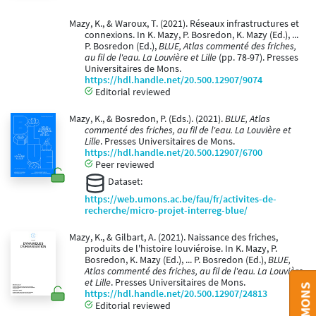
Mazy, K., & Waroux, T. (2021). Réseaux infrastructures et
connexions. In K. Mazy, P. Bosredon, K. Mazy (Ed.), ...
P. Bosredon (Ed.),
BLUE, Atlas commenté des friches,
au fil de l'eau. La Louvière et Lille
(pp. 78-97). Presses
Universitaires de Mons.
https://hdl.handle.net/20.500.12907/9074
Editorial reviewed
Mazy, K., & Bosredon, P. (Eds.). (2021).
BLUE, Atlas
commenté des friches, au fil de l'eau. La Louvière et
Lille
. Presses Universitaires de Mons.
https://hdl.handle.net/20.500.12907/6700
Peer reviewed
Dataset:
https://web.umons.ac.be/fau/fr/activites-de-
recherche/micro-projet-interreg-blue/
Mazy, K., & Gilbart, A. (2021). Naissance des friches,
produits de l'histoire louviéroise. In K. Mazy, P.
Bosredon, K. Mazy (Ed.), ... P. Bosredon (Ed.),
BLUE,
Atlas commenté des friches, au fil de l'eau. La Louvière
et Lille
. Presses Universitaires de Mons.
https://hdl.handle.net/20.500.12907/24813
Editorial reviewed