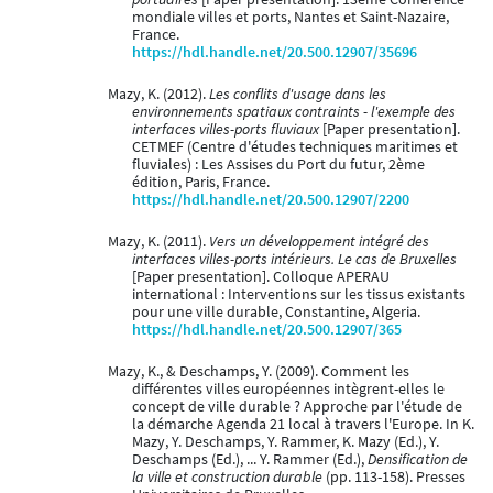
mondiale villes et ports, Nantes et Saint-Nazaire,
France.
https://hdl.handle.net/20.500.12907/35696
Mazy, K. (2012).
Les conflits d'usage dans les
environnements spatiaux contraints - l'exemple des
interfaces villes-ports fluviaux
[Paper presentation].
CETMEF (Centre d'études techniques maritimes et
fluviales) : Les Assises du Port du futur, 2ème
édition, Paris, France.
https://hdl.handle.net/20.500.12907/2200
Mazy, K. (2011).
Vers un développement intégré des
interfaces villes-ports intérieurs. Le cas de Bruxelles
[Paper presentation]. Colloque APERAU
international : Interventions sur les tissus existants
pour une ville durable, Constantine, Algeria.
https://hdl.handle.net/20.500.12907/365
Mazy, K., & Deschamps, Y. (2009). Comment les
différentes villes européennes intègrent-elles le
concept de ville durable ? Approche par l'étude de
la démarche Agenda 21 local à travers l'Europe. In K.
Mazy, Y. Deschamps, Y. Rammer, K. Mazy (Ed.), Y.
Deschamps (Ed.), ... Y. Rammer (Ed.),
Densification de
la ville et construction durable
(pp. 113-158). Presses