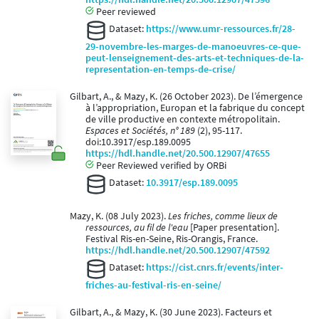
Peer reviewed
Dataset:
https://www.umr-ressources.fr/28-
29-novembre-les-marges-de-manoeuvres-ce-que-
peut-lenseignement-des-arts-et-techniques-de-la-
representation-en-temps-de-crise/
Gilbart, A., & Mazy, K. (26 October 2023). De l’émergence
à l’appropriation, Europan et la fabrique du concept
de ville productive en contexte métropolitain.
Espaces et Sociétés, n° 189
(2), 95-117.
doi:10.3917/esp.189.0095
https://hdl.handle.net/20.500.12907/47655
Peer Reviewed verified by ORBi
Dataset:
10.3917/esp.189.0095
Mazy, K. (08 July 2023).
Les friches, comme lieux de
ressources, au fil de l'eau
[Paper presentation].
Festival Ris-en-Seine, Ris-Orangis, France.
https://hdl.handle.net/20.500.12907/47592
Dataset:
https://cist.cnrs.fr/events/inter-
friches-au-festival-ris-en-seine/
Gilbart, A., & Mazy, K. (30 June 2023). Facteurs et