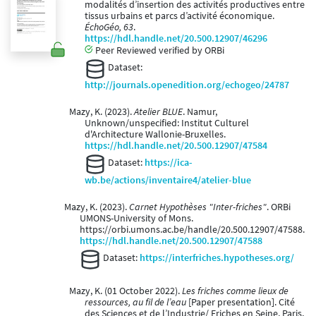
modalités d’insertion des activités productives entre
tissus urbains et parcs d’activité économique.
ÉchoGéo, 63
.
https://hdl.handle.net/20.500.12907/46296
Peer Reviewed verified by ORBi
Dataset:
http://journals.openedition.org/echogeo/24787
Mazy, K. (2023).
Atelier BLUE
. Namur,
Unknown/unspecified: Institut Culturel
d'Architecture Wallonie-Bruxelles.
https://hdl.handle.net/20.500.12907/47584
Dataset:
https://ica-
wb.be/actions/inventaire4/atelier-blue
Mazy, K. (2023).
Carnet Hypothèses "Inter-friches"
. ORBi
UMONS-University of Mons.
https://orbi.umons.ac.be/handle/20.500.12907/47588.
https://hdl.handle.net/20.500.12907/47588
Dataset:
https://interfriches.hypotheses.org/
Mazy, K. (01 October 2022).
Les friches comme lieux de
ressources, au fil de l’eau
[Paper presentation]. Cité
des Sciences et de l’Industrie/ Friches en Seine, Paris,