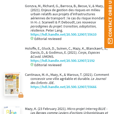
CONTACT ORBI UMONS
Gonzva, M., Richard, G., Barroca, B., Becue, V., & Mazy, K.
(2021). Enjeux de gestion des risques en milieu
urbain relatifs aux projets d'infrastructures
aériennes de transport : le cas du risque inondation.
In H.-J. Scarwell & P. Deboudt,
Les nouveaux
paradigmes du projet: transition, adaptation,
résilience
. Peter Lang.
https://hdl.handle.net/20.500.12907/35610
Editorial reviewed
Holoffe, E., Gluck, D., Suinen, C., Mazy, K., Blanckaert, S.,
Darcis, D., & Godimus, E. (2021).
Corps, Espaces
&Covid
. UMONS.
https://hdl.handle.net/20.500.12907/2192
Editorial reviewed
Cantinaux, M.-A., Mazy, K., & Waroux, T. (2021). Comment
concevoir une ville agréable et durable.
Le Journal
des Enfants JDE
.
https://hdl.handle.net/20.500.12907/55666
Mazy, K. (23 February 2021).
Micro-projet Interreg BLUE -
Les Berges comme Leviers d'actions Urbanistiques et