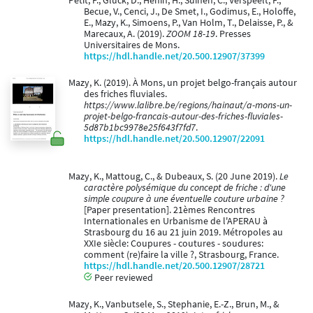
Petit, P., Gluck, D., Henin, H., Suinen, C., Verspeelt, F.,
Becue, V., Cenci, J., De Smet, I., Godimus, E., Holoffe,
E., Mazy, K., Simoens, P., Van Holm, T., Delaisse, P., &
Marecaux, A. (2019).
ZOOM 18-19
. Presses
Universitaires de Mons.
https://hdl.handle.net/20.500.12907/37399
Mazy, K. (2019). À Mons, un projet belgo-français autour
des friches fluviales.
https://www.lalibre.be/regions/hainaut/a-mons-un-
projet-belgo-francais-autour-des-friches-fluviales-
5d87b1bc9978e25f643f7fd7
.
https://hdl.handle.net/20.500.12907/22091
Mazy, K., Mattoug, C., & Dubeaux, S. (20 June 2019).
Le
caractère polysémique du concept de friche : d'une
simple coupure à une éventuelle couture urbaine ?
[Paper presentation]. 21èmes Rencontres
Internationales en Urbanisme de l'APERAU à
Strasbourg du 16 au 21 juin 2019. Métropoles au
XXIe siècle: Coupures - coutures - soudures:
comment (re)faire la ville ?, Strasbourg, France.
https://hdl.handle.net/20.500.12907/28721
Peer reviewed
Mazy, K., Vanbutsele, S., Stephanie, E.-Z., Brun, M., &