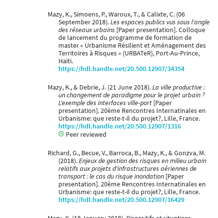
Mazy, K., Simoens, P., Waroux, T., & Calixte, C. (06
September 2018).
Les espaces publics vus sous l'angle
des réseaux urbains
[Paper presentation]. Colloque
de lancement du programme de formation de
master « Urbanisme Résilient et Aménagement des
Territoires à Risques » (URBATeR), Port-Au-Prince,
Haiti.
https://hdl.handle.net/20.500.12907/34354
Mazy, K., & Debrie, J. (21 June 2018).
La ville productive :
un changement de paradigme pour le projet urbain ?
L'exemple des interfaces ville-port
[Paper
presentation]. 20ème Rencontres Internatinales en
Urbanisme: que reste-t-il du projet?, Lille, France.
https://hdl.handle.net/20.500.12907/1316
Peer reviewed
Richard, G., Becue, V., Barroca, B., Mazy, K., & Gonzva, M.
(2018).
Enjeux de gestion des risques en milieu urbain
relatifs aux projets d'infrastructures aériennes de
transport : le cas du risque inondation
[Paper
presentation]. 20ème Rencontres Internatinales en
Urbanisme: que reste-t-il du projet?, Lille, France.
https://hdl.handle.net/20.500.12907/16429