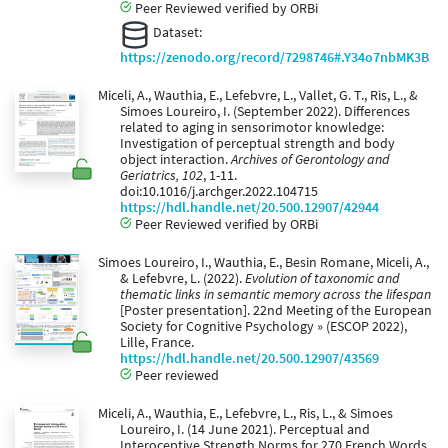
Peer Reviewed verified by ORBi
Dataset:
https://zenodo.org/record/7298746#.Y34o7nbMK3B
Miceli, A., Wauthia, E., Lefebvre, L., Vallet, G. T., Ris, L., &
Simoes Loureiro, I. (September 2022). Differences
related to aging in sensorimotor knowledge:
Investigation of perceptual strength and body
object interaction.
Archives of Gerontology and
Geriatrics, 102
, 1-11.
doi:10.1016/j.archger.2022.104715
https://hdl.handle.net/20.500.12907/42944
Peer Reviewed verified by ORBi
Simoes Loureiro, I., Wauthia, E., Besin Romane, Miceli, A.,
& Lefebvre, L. (2022).
Evolution of taxonomic and
thematic links in semantic memory across the lifespan
[Poster presentation]. 22nd Meeting of the European
Society for Cognitive Psychology » (ESCOP 2022),
Lille, France.
https://hdl.handle.net/20.500.12907/43569
Peer reviewed
Miceli, A., Wauthia, E., Lefebvre, L., Ris, L., & Simoes
Loureiro, I. (14 June 2021). Perceptual and
Interoceptive Strength Norms for 270 French Words.