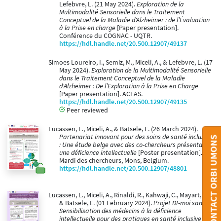
Lefebvre, L. (21 May 2024).
Exploration de la
Multimodalité Sensorielle dans le Traitement
Conceptuel de la Maladie d'Alzheimer : de l’Évaluation
à la Prise en charge
[Paper presentation].
Conférence du COGNAC - UQTR.
https://hdl.handle.net/20.500.12907/49137
Simoes Loureiro, I., Semiz, M., Miceli, A., & Lefebvre, L. (17
May 2024).
Exploration de la Multimodalité Sensorielle
dans le Traitement Conceptuel de la Maladie
d'Alzheimer : De l’Exploration à la Prise en Charge
[Paper presentation]. ACFAS.
https://hdl.handle.net/20.500.12907/49135
Peer reviewed
Lucassen, L., Miceli, A., & Batsele, E. (26 March 2024).
Partenariat innovant pour des soins de santé inclusifs
CONTACT ORBI UMONS
: Une étude belge avec des co-chercheurs présentant
une déficience intellectuelle
[Poster presentation].
Mardi des chercheurs, Mons, Belgium.
https://hdl.handle.net/20.500.12907/48801
Lucassen, L., Miceli, A., Rinaldi, R., Kahwaji, C., Mayart, A.,
& Batsele, E. (01 February 2024).
Projet DI-moi santé !
Sensibilisation des médecins à la déficience
intellectuelle pour des pratiques en santé inclusive