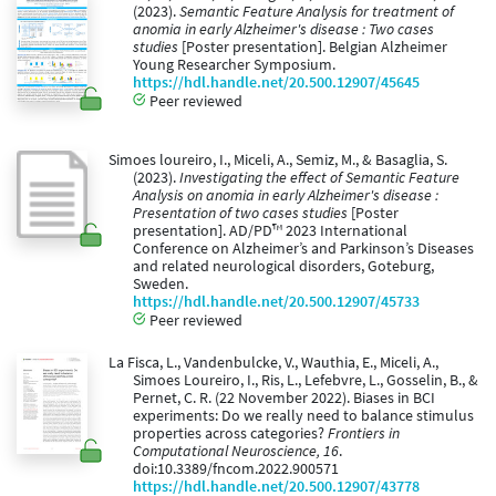
(2023).
Semantic Feature Analysis for treatment of
anomia in early Alzheimer's disease : Two cases
studies
[Poster presentation]. Belgian Alzheimer
Young Researcher Symposium.
https://hdl.handle.net/20.500.12907/45645
Peer reviewed
Simoes loureiro, I., Miceli, A., Semiz, M., & Basaglia, S.
(2023).
Investigating the effect of Semantic Feature
Analysis on anomia in early Alzheimer's disease :
Presentation of two cases studies
[Poster
presentation]. AD/PD™ 2023 International
Conference on Alzheimer’s and Parkinson’s Diseases
and related neurological disorders, Goteburg,
Sweden.
https://hdl.handle.net/20.500.12907/45733
Peer reviewed
La Fisca, L., Vandenbulcke, V., Wauthia, E., Miceli, A.,
Simoes Loureiro, I., Ris, L., Lefebvre, L., Gosselin, B., &
Pernet, C. R. (22 November 2022). Biases in BCI
experiments: Do we really need to balance stimulus
properties across categories?
Frontiers in
Computational Neuroscience, 16
.
doi:10.3389/fncom.2022.900571
https://hdl.handle.net/20.500.12907/43778