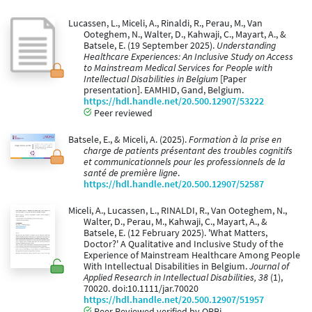
Lucassen, L., Miceli, A., Rinaldi, R., Perau, M., Van
Ooteghem, N., Walter, D., Kahwaji, C., Mayart, A., &
Batsele, E. (19 September 2025).
Understanding
Healthcare Experiences: An Inclusive Study on Access
to Mainstream Medical Services for People with
Intellectual Disabilities in Belgium
[Paper
presentation]. EAMHID, Gand, Belgium.
https://hdl.handle.net/20.500.12907/53222
Peer reviewed
Batsele, E., & Miceli, A. (2025).
Formation à la prise en
charge de patients présentant des troubles cognitifs
et communicationnels pour les professionnels de la
santé de première ligne
.
https://hdl.handle.net/20.500.12907/52587
Miceli, A., Lucassen, L., RINALDI, R., Van Ooteghem, N.,
Walter, D., Perau, M., Kahwaji, C., Mayart, A., &
Batsele, E. (12 February 2025). 'What Matters,
Doctor?' A Qualitative and Inclusive Study of the
Experience of Mainstream Healthcare Among People
With Intellectual Disabilities in Belgium.
Journal of
Applied Research in Intellectual Disabilities, 38
(1),
70020. doi:10.1111/jar.70020
https://hdl.handle.net/20.500.12907/51957
Peer Reviewed verified by ORBi