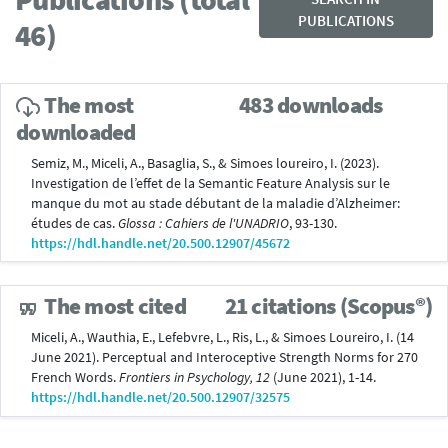
PUBLICATIONS
46)
The most
483 downloads
downloaded
Semiz, M., Miceli, A., Basaglia, S., & Simoes loureiro, I. (2023).
Investigation de l’effet de la Semantic Feature Analysis sur le
manque du mot au stade débutant de la maladie d’Alzheimer:
études de cas.
Glossa : Cahiers de l'UNADRIO
, 93-130.
https://hdl.handle.net/20.500.12907/45672
The most cited
21 citations (Scopus®)
Miceli, A., Wauthia, E., Lefebvre, L., Ris, L., & Simoes Loureiro, I. (14
June 2021). Perceptual and Interoceptive Strength Norms for 270
French Words.
Frontiers in Psychology, 12
(June 2021), 1-14.
https://hdl.handle.net/20.500.12907/32575