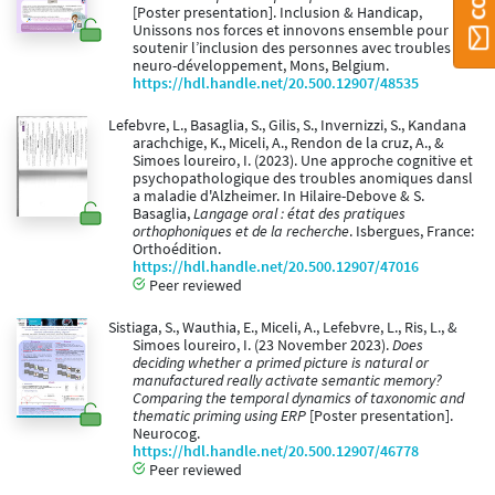
[Poster presentation]. Inclusion & Handicap,
Unissons nos forces et innovons ensemble pour
soutenir l’inclusion des personnes avec troubles du
neuro-développement, Mons, Belgium.
https://hdl.handle.net/20.500.12907/48535
Lefebvre, L., Basaglia, S., Gilis, S., Invernizzi, S., Kandana
arachchige, K., Miceli, A., Rendon de la cruz, A., &
Simoes loureiro, I. (2023). Une approche cognitive et
psychopathologique des troubles anomiques dansl
a maladie d'Alzheimer. In Hilaire-Debove & S.
Basaglia,
Langage oral : état des pratiques
orthophoniques et de la recherche
. Isbergues, France:
Orthoédition.
https://hdl.handle.net/20.500.12907/47016
Peer reviewed
Sistiaga, S., Wauthia, E., Miceli, A., Lefebvre, L., Ris, L., &
Simoes loureiro, I. (23 November 2023).
Does
deciding whether a primed picture is natural or
manufactured really activate semantic memory?
Comparing the temporal dynamics of taxonomic and
thematic priming using ERP
[Poster presentation].
Neurocog.
https://hdl.handle.net/20.500.12907/46778
Peer reviewed