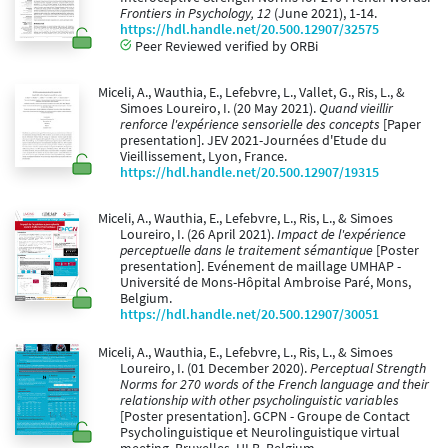
Frontiers in Psychology, 12
(June 2021), 1-14.
https://hdl.handle.net/20.500.12907/32575
Peer Reviewed verified by ORBi
Miceli, A., Wauthia, E., Lefebvre, L., Vallet, G., Ris, L., &
Simoes Loureiro, I. (20 May 2021).
Quand vieillir
renforce l'expérience sensorielle des concepts
[Paper
presentation]. JEV 2021-Journées d'Etude du
Vieillissement, Lyon, France.
https://hdl.handle.net/20.500.12907/19315
Miceli, A., Wauthia, E., Lefebvre, L., Ris, L., & Simoes
Loureiro, I. (26 April 2021).
Impact de l'expérience
perceptuelle dans le traitement sémantique
[Poster
presentation]. Evénement de maillage UMHAP -
Université de Mons-Hôpital Ambroise Paré, Mons,
Belgium.
https://hdl.handle.net/20.500.12907/30051
Miceli, A., Wauthia, E., Lefebvre, L., Ris, L., & Simoes
Loureiro, I. (01 December 2020).
Perceptual Strength
Norms for 270 words of the French language and their
relationship with other psycholinguistic variables
[Poster presentation]. GCPN - Groupe de Contact
Psycholinguistique et Neurolinguistique virtual