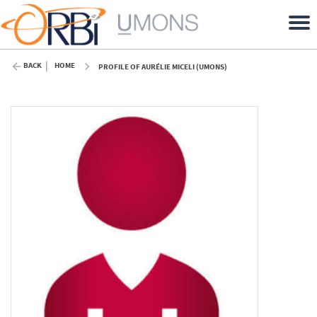
BACK
HOME
PROFILE OF AURÉLIE MICELI (UMONS)