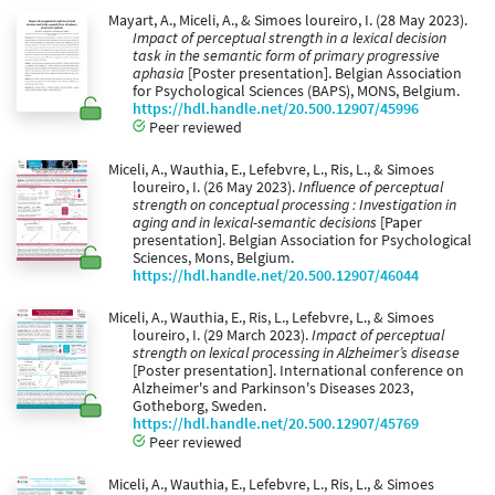
Mayart, A., Miceli, A., & Simoes loureiro, I. (28 May 2023).
Impact of perceptual strength in a lexical decision
task in the semantic form of primary progressive
aphasia
[Poster presentation]. Belgian Association
for Psychological Sciences (BAPS), MONS, Belgium.
https://hdl.handle.net/20.500.12907/45996
Peer reviewed
Miceli, A., Wauthia, E., Lefebvre, L., Ris, L., & Simoes
loureiro, I. (26 May 2023).
Influence of perceptual
strength on conceptual processing : Investigation in
aging and in lexical-semantic decisions
[Paper
presentation]. Belgian Association for Psychological
Sciences, Mons, Belgium.
https://hdl.handle.net/20.500.12907/46044
Miceli, A., Wauthia, E., Ris, L., Lefebvre, L., & Simoes
loureiro, I. (29 March 2023).
Impact of perceptual
strength on lexical processing in Alzheimer’s disease
[Poster presentation]. International conference on
Alzheimer's and Parkinson's Diseases 2023,
Gotheborg, Sweden.
https://hdl.handle.net/20.500.12907/45769
Peer reviewed
Miceli, A., Wauthia, E., Lefebvre, L., Ris, L., & Simoes