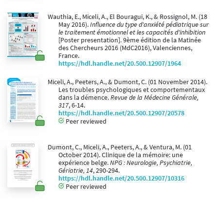
Wauthia, E., Miceli, A., El Bouragui, K., & Rossignol, M. (18
May 2016).
Influence du type d'anxiété pédiatrique sur
le traitement émotionnel et les capacités d'inhibition
[Poster presentation]. 9ème édition de la Matinée
des Chercheurs 2016 (MdC2016), Valenciennes,
France.
https://hdl.handle.net/20.500.12907/1964
Miceli, A., Peeters, A., & Dumont, C. (01 November 2014).
Les troubles psychologiques et comportementaux
dans la démence.
Revue de la Médecine Générale,
317
, 6-14.
https://hdl.handle.net/20.500.12907/20578
Peer reviewed
Dumont, C., Miceli, A., Peeters, A., & Ventura, M. (01
October 2014). Clinique de la mémoire: une
expérience belge.
NPG : Neurologie, Psychiatrie,
Gériatrie, 14
, 290-294.
https://hdl.handle.net/20.500.12907/10316
Peer reviewed