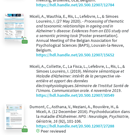
meeting, Bruxelles, ULB, Belgium.
https://hdl.handle.net/20.500.12907/12784
Miceli, A., Wauthia, E., Ris, L., Lefebvre, L., & Simoes
Loureiro, I. (27 May 2020).
- Processing of thematic
and taxonomic relationships in ageing and in
Alzheimer's disease: Evidences from an EEG study and
a semantic priming task
[Poster presentation].
Annual Meeting of the Belgian Association for
Psychological Sciences (BAPS), Louvain-la-Neuve,
Belgium.
https://hdl.handle.net/20.500.12907/15652
Miceli, A., Collette, C., La Fisca, L., Lefebvre, L., Ris, L., &
Simoes Loureiro, I. (2019).
Mémoire sémantique et
Maladie d'Alzheimer: intérêt de la perspective vie-
entière et apport des données
électrophysiologiques.Séminaire de l'Institut Santé de
l'Umons. Communication orale. 4 novembre 2019
.
https://hdl.handle.net/20.500.12907/30549
Dumont, C., Asthana, V., Meziani, A., Rouvière, H., &
Miceli, A. (12 December 2016). Psychoéducation dans
la maladie d'Alzheimer.
NPG : Neurologie, Psychiatrie,
Gériatrie, 16
(92), 101-106.
https://hdl.handle.net/20.500.12907/27288
Peer reviewed