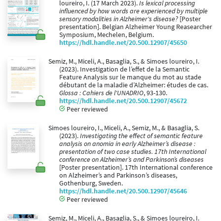
loureiro, I. (17 March 2023).
Is lexical processing
influenced by how words are experienced by multiple
sensory modalities in Alzheimer's disease?
[Poster
presentation]. Belgian Alzheimer Young Reasearcher
Symposium, Mechelen, Belgium.
https://hdl.handle.net/20.500.12907/45650
Semiz, M., Miceli, A., Basaglia, S., & Simoes loureiro, I.
(2023). Investigation de l’effet de la Semantic
Feature Analysis sur le manque du mot au stade
débutant de la maladie d’Alzheimer: études de cas.
Glossa : Cahiers de l'UNADRIO
, 93-130.
https://hdl.handle.net/20.500.12907/45672
Peer reviewed
Simoes loureiro, I., Miceli, A., Semiz, M., & Basaglia, S.
(2023).
Investigating the effect of semantic feature
analysis on anomia in early Alzheimer’s disease :
presentation of two case studies. 17th International
conference on Alzheimer’s and Parkinson’s diseases
[Poster presentation]. 17th International conference
on Alzheimer’s and Parkinson’s diseases,
Gothenburg, Sweden.
https://hdl.handle.net/20.500.12907/45646
Peer reviewed
Semiz, M., Miceli, A., Basaglia, S., & Simoes loureiro, I.