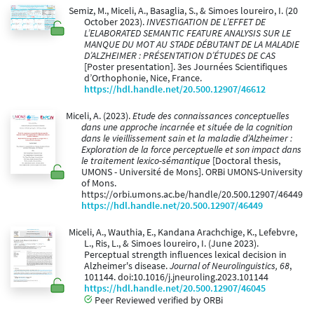
Semiz, M., Miceli, A., Basaglia, S., & Simoes loureiro, I. (20
October 2023).
INVESTIGATION DE L’EFFET DE
L’ELABORATED SEMANTIC FEATURE ANALYSIS SUR LE
MANQUE DU MOT AU STADE DÉBUTANT DE LA MALADIE
D’ALZHEIMER : PRÉSENTATION D’ÉTUDES DE CAS
[Poster presentation]. 3es Journées Scientifiques
d’Orthophonie, Nice, France.
https://hdl.handle.net/20.500.12907/46612
Miceli, A. (2023).
Etude des connaissances conceptuelles
dans une approche incarnée et située de la cognition
dans le vieillissement sain et la maladie d’Alzheimer :
Exploration de la force perceptuelle et son impact dans
le traitement lexico-sémantique
[Doctoral thesis,
UMONS - Université de Mons]. ORBi UMONS-University
of Mons.
https://orbi.umons.ac.be/handle/20.500.12907/46449
https://hdl.handle.net/20.500.12907/46449
Miceli, A., Wauthia, E., Kandana Arachchige, K., Lefebvre,
L., Ris, L., & Simoes loureiro, I. (June 2023).
Perceptual strength influences lexical decision in
Alzheimer's disease.
Journal of Neurolinguistics, 68
,
101144. doi:10.1016/j.jneuroling.2023.101144
https://hdl.handle.net/20.500.12907/46045
Peer Reviewed verified by ORBi