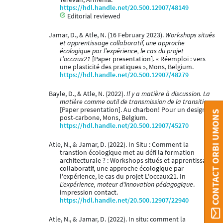
https://hdl.handle.net/20.500.12907/48149
Editorial reviewed
Jamar, D., & Atle, N. (16 February 2023).
Workshops situés
et apprentissage collaboratif, une approche
écologique par l’expérience, le cas du projet
L’occaux21
[Paper presentation]. « Réemploi : vers
une plasticité des pratiques », Mons, Belgium.
https://hdl.handle.net/20.500.12907/48279
Bayle, D., & Atle, N. (2022).
Il y a matière à discussion. La
matière comme outil de transmission de la transition
[Paper presentation]. Au charbon! Pour un design
CONTACT ORBI UMONS
post-carbone, Mons, Belgium.
https://hdl.handle.net/20.500.12907/45270
Atle, N., & Jamar, D. (2022). In Situ : Comment la
transtion écologique met au défi la formation
architecturale ? : Workshops situés et apprentissage
collaboratif, une approche écologique par
l'expérience, le cas du projet L'occaux21. In
L'expérience, moteur d'innovation pédagogique
.
impression contact.
https://hdl.handle.net/20.500.12907/22940
Atle, N., & Jamar, D. (2022). In situ: comment la