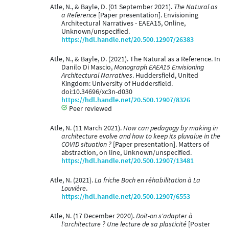
Atle, N., & Bayle, D. (01 September 2021).
The Natural as
a Reference
[Paper presentation]. Envisioning
Architectural Narratives - EAEA15, Online,
Unknown/unspecified.
https://hdl.handle.net/20.500.12907/26383
Atle, N., & Bayle, D. (2021). The Natural as a Reference. In
Danilo Di Mascio,
Monograph EAEA15 Envisioning
Architectural Narratives
. Huddersfield, United
Kingdom: University of Huddersfield.
doi:10.34696/xc3n-d030
https://hdl.handle.net/20.500.12907/8326
Peer reviewed
Atle, N. (11 March 2021).
How can pedagogy by making in
architecture evolve and how to keep its pluvalue in the
COVID situation ?
[Paper presentation]. Matters of
abstraction, on line, Unknown/unspecified.
https://hdl.handle.net/20.500.12907/13481
Atle, N. (2021).
La friche Boch en réhabilitation à La
Louvière
.
https://hdl.handle.net/20.500.12907/6553
Atle, N. (17 December 2020).
Doit-on s'adapter à
l'architecture ? Une lecture de sa plasticité
[Poster