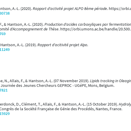
antson, A.-L. (2020).
Rapport d'activité projet ALPO 8ème période
. https://orb
/30738
., & Hantson, A.-L. (2020).
Production d'acides carboxyliques par fermentation
Comité d'Accompagnement de Thèse
. https://orbi.umons.ac.be/handle/20.500
/769
& Hantson, A.-L. (2019).
Rapport d'acitivité projet Alpo
.
/11249
, N., Allais, F., & Hantson, A.-L. (07 November 2019).
Lipids tracking in Oleag
la Journée des Jeunes Chercheurs GEPROC - UGéPE, Mons, Belgium.
/7821
Verdonck, D., Clément, T., Allais, F., & Hantson, A.-L. (15 October 2019).
Hydroly
Congrès de la Société Française de Génie des Procédés, Nantes, France.
/15929