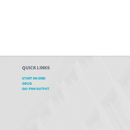
QUICK LINKS
START ON ORBI
ORCID
OAI-PMH OUTPUT