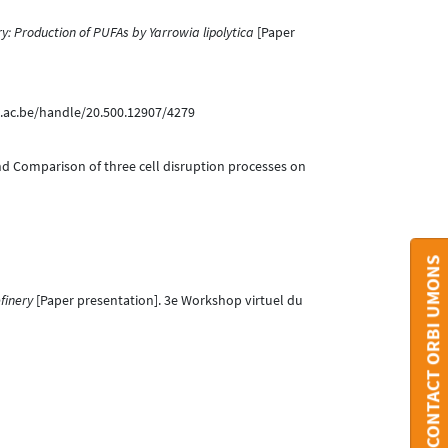
ry: Production of PUFAs by Yarrowia lipolytica
[Paper
s.ac.be/handle/20.500.12907/4279
n and Comparison of three cell disruption processes on
CONTACT ORBI UMONS
finery
[Paper presentation]. 3e Workshop virtuel du