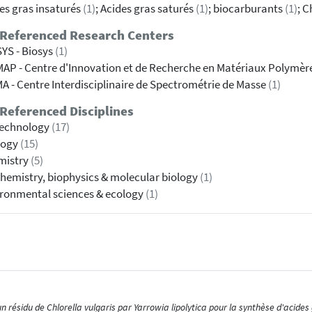
es gras insaturés
(1)
; Acides gras saturés
(1)
; biocarburants
(1)
; C
 Referenced Research Centers
YS - Biosys
(1)
AP - Centre d'Innovation et de Recherche en Matériaux Polymèr
A - Centre Interdisciplinaire de Spectrométrie de Masse
(1)
Referenced Disciplines
technology
(17)
logy
(15)
mistry
(5)
hemistry, biophysics & molecular biology
(1)
ronmental sciences & ecology
(1)
 résidu de Chlorella vulgaris par Yarrowia lipolytica pour la synthèse d'acides