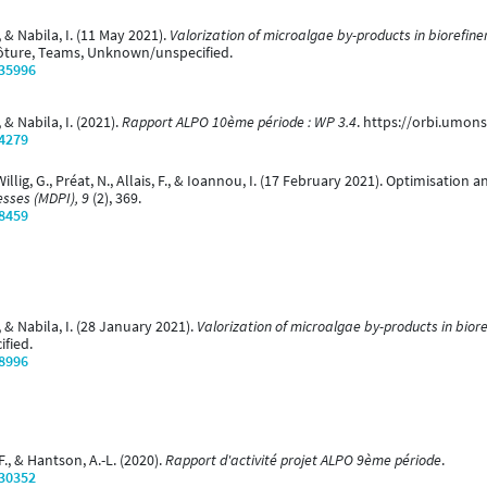
, & Nabila, I. (11 May 2021).
Valorization of microalgae by-products in biorefine
ôture, Teams, Unknown/unspecified.
/35996
 & Nabila, I. (2021).
Rapport ALPO 10ème période : WP 3.4
. https://orbi.umon
/4279
illig, G., Préat, N., Allais, F., & Ioannou, I. (17 February 2021). Optimisatio
sses (MDPI), 9
(2), 369.
/8459
, & Nabila, I. (28 January 2021).
Valorization of microalgae by-products in biore
fied.
/8996
., & Hantson, A.-L. (2020).
Rapport d'activité projet ALPO 9ème période
.
/30352