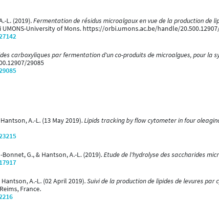
A.-L. (2019).
Fermentation de résidus microalgaux en vue de la production de li
RBi UMONS-University of Mons. https://orbi.umons.ac.be/handle/20.500.1290
/27142
ides carboxyliques par fermentation d'un co-produits de microalgues, pour la
500.12907/29085
/29085
& Hantson, A.-L. (13 May 2019).
Lipids tracking by flow cytometer in four oleagi
/23215
u-Bonnet, G., & Hantson, A.-L. (2019).
Etude de l'hydrolyse des saccharides mic
/17917
& Hantson, A.-L. (02 April 2019).
Suivi de la production de lipides de levures par 
Reims, France.
/2216