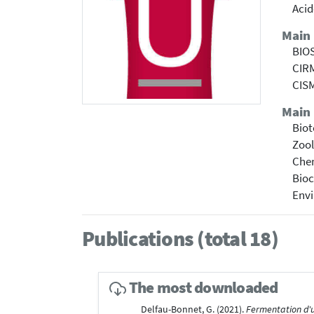
Acid
Main
BIOS
CIRM
CISM
Main 
Bio
Zoo
Che
Bioc
Envi
Publications (total 18)
The most downloaded
Delfau-Bonnet, G. (2021).
Fermentation d'un