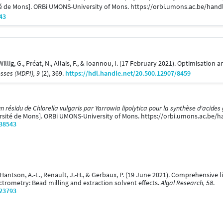
ité de Mons]. ORBi UMONS-University of Mons. https://orbi.umons.ac.be/han
43
illig, G., Préat, N., Allais, F., & Ioannou, I. (17 February 2021). Optimisatio
sses (MDPI), 9
(2), 369.
https://hdl.handle.net/20.500.12907/8459
 résidu de Chlorella vulgaris par Yarrowia lipolytica pour la synthèse d'acides
ersité de Mons]. ORBi UMONS-University of Mons. https://orbi.umons.ac.be/
/38543
, Hantson, A.-L., Renault, J.-H., & Gerbaux, P. (19 June 2021). Comprehensive l
rometry: Bead milling and extraction solvent effects.
Algal Research, 58
.
/23793