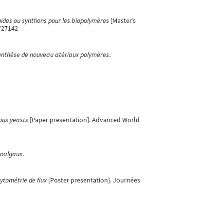
pides ou synthons pour les biopolymères
[Master’s
7/27142
 synthèse de nouveau atériaux polymères
.
nous yeasts
[Paper presentation]. Advanced World
roalgaux
.
cytométrie de flux
[Poster presentation]. Journées