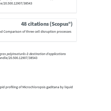
dle/20.500.12907/38543
48 citations (Scopus®)
n and Comparison of three cell disruption processes
 gras polyinsaturés à destination d'applications
handle/20.500.12907/38543
ipid profiling of Microchloropsis gaditana by liquid