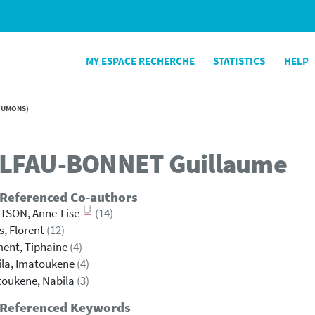
MY ESPACE RECHERCHE
STATISTICS
HELP
(UMONS)
LFAU-BONNET
Guillaume
 Referenced Co-authors
TSON, Anne-Lise
(14)
is, Florent
(12)
ent, Tiphaine
(4)
ila, Imatoukene
(4)
toukene, Nabila
(3)
 Referenced Keywords