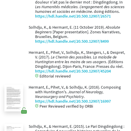
douleur n'ait pas le dernier mot : Dingdingdong. In
Les Humanités médicales. L'engagement des sciences
humaines et sociales en médecine
. doing éditions.
https://hdl.handle.net/20.500.12907/26571
Solhdju, K., & Hermant, E. (11 October 2019).
Absolute
Beginners
[Paper presentation]. Zones Narratives,
Bruxelles, Belgium.
https://hdl.handle.net/20.500.12907/8499
Hermant, E., Pihet, V., Solhdju, K., Stengers, I., & Despret,
V. (2017).
Le Chemin des possibles. La maladie de
Huntington entre les mains de ses usagers
. (Éditions
Dingdingdong). Dijon-Paris, France: Presses du réel.
https://hdl.handle.net/20.500.12907/45204
Editorial reviewed
Hermant, E., Pihet, V., & Solhdju, K. (2016). Composing
with Huntington's.
Journal of Neurology,
Neurosurgery and Psychiatry
.
https://hdl.handle.net/20.500.12907/16997
Peer Reviewed verified by ORBi
Solhdju, K., & Hermant, E. (2015). Le Pari Dingdingdong :