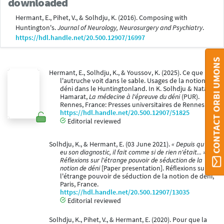
downloaded
Hermant, E., Pihet, V., & Solhdju, K. (2016). Composing with
Huntington's.
Journal of Neurology, Neurosurgery and Psychiatry
.
https://hdl.handle.net/20.500.12907/16997
CONTACT ORBI UMONS
Hermant, E., Solhdju, K., & Youssov, K. (2025). Ce que
l'autruche voit dans le sable. Usages de la notion de
déni dans le Huntingtonland. In K. Solhdju & Natasia
Hamarat,
La médecine à l'épreuve du déni
(PUR).
Rennes, France: Presses universitaires de Rennes.
https://hdl.handle.net/20.500.12907/51825
Editorial reviewed
Solhdju, K., & Hermant, E. (03 June 2021).
« Depuis qu'il a
eu son diagnostic, il fait comme si de rien n'était... » :
Réflexions sur l'étrange pouvoir de séduction de la
notion de déni
[Paper presentation]. Réflexions sur
l'étrange pouvoir de séduction de la notion de déni,
Paris, France.
https://hdl.handle.net/20.500.12907/13035
Editorial reviewed
Solhdju, K., Pihet, V., & Hermant, E. (2020). Pour que la