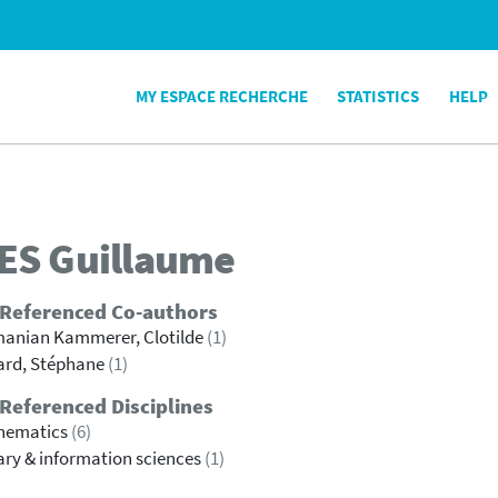
MY ESPACE RECHERCHE
STATISTICS
HELP
ES
Guillaume
 Referenced Co-authors
anian Kammerer, Clotilde
(1)
ard, Stéphane
(1)
Referenced Disciplines
hematics
(6)
ary & information sciences
(1)