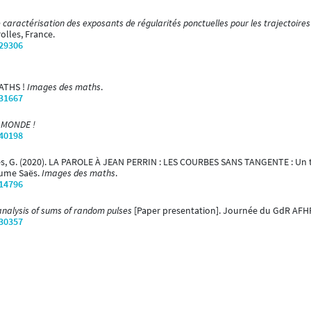
 caractérisation des exposants de régularités ponctuelles pour les trajectoir
olles, France.
/29306
MATHS !
Images des maths
.
/31667
 MONDE !
/40198
aes, G. (2020). LA PAROLE À JEAN PERRIN : LES COURBES SANS TANGENTE : Un
aume Saës.
Images des maths
.
/14796
analysis of sums of random pulses
[Paper presentation]. Journée du GdR AFHP,
/30357