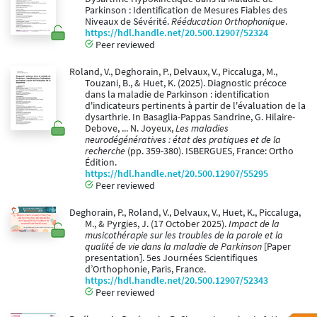
Parkinson : Identification de Mesures Fiables des
Niveaux de Sévérité.
Rééducation Orthophonique
.
https://hdl.handle.net/20.500.12907/52324
Peer reviewed
Roland, V., Deghorain, P., Delvaux, V., Piccaluga, M.,
Touzani, B., & Huet, K. (2025). Diagnostic précoce
dans la maladie de Parkinson : identification
d'indicateurs pertinents à partir de l'évaluation de la
dysarthrie. In Basaglia-Pappas Sandrine, G. Hilaire-
Debove, ... N. Joyeux,
Les maladies
neurodégénératives : état des pratiques et de la
recherche
(pp. 359-380). ISBERGUES, France: Ortho
Édition.
https://hdl.handle.net/20.500.12907/55295
Peer reviewed
Deghorain, P., Roland, V., Delvaux, V., Huet, K., Piccaluga,
M., & Pyrgies, J. (17 October 2025).
Impact de la
musicothérapie sur les troubles de la parole et la
qualité de vie dans la maladie de Parkinson
[Paper
presentation]. 5es Journées Scientifiques
d’Orthophonie, Paris, France.
https://hdl.handle.net/20.500.12907/52343
Peer reviewed