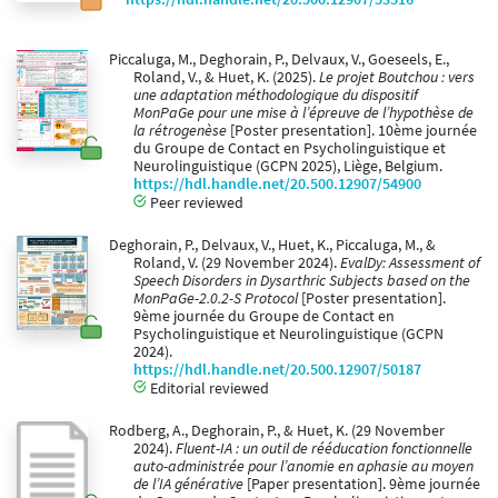
Piccaluga, M., Deghorain, P., Delvaux, V., Goeseels, E.,
Roland, V., & Huet, K. (2025).
Le projet Boutchou : vers
une adaptation méthodologique du dispositif
MonPaGe pour une mise à l’épreuve de l’hypothèse de
la rétrogenèse
[Poster presentation]. 10ème journée
du Groupe de Contact en Psycholinguistique et
Neurolinguistique (GCPN 2025), Liège, Belgium.
https://hdl.handle.net/20.500.12907/54900
Peer reviewed
Deghorain, P., Delvaux, V., Huet, K., Piccaluga, M., &
Roland, V. (29 November 2024).
EvalDy: Assessment of
Speech Disorders in Dysarthric Subjects based on the
MonPaGe-2.0.2-S Protocol
[Poster presentation].
9ème journée du Groupe de Contact en
Psycholinguistique et Neurolinguistique (GCPN
2024).
https://hdl.handle.net/20.500.12907/50187
Editorial reviewed
Rodberg, A., Deghorain, P., & Huet, K. (29 November
2024).
Fluent-IA : un outil de rééducation fonctionnelle
auto-administrée pour l’anomie en aphasie au moyen
de l’IA générative
[Paper presentation]. 9ème journée