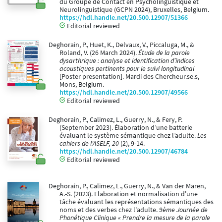
du Groupe de Contact en Psycholinguistique et
Neurolinguistique (GCPN 2024), Bruxelles, Belgium.
https://hdl.handle.net/20.500.12907/51366
Editorial reviewed
Deghorain, P., Huet, K., Delvaux, V., Piccaluga, M., &
Roland, V. (26 March 2024).
Étude de la parole
dysarthrique : analyse et identification d’indices
acoustiques pertinents pour le suivi longitudinal
[Poster presentation]. Mardi des Chercheur.se.s,
Mons, Belgium.
https://hdl.handle.net/20.500.12907/49566
Editorial reviewed
Deghorain, P., Calimez, L., Guerry, N., & Fery, P.
(September 2023). Élaboration d’une batterie
évaluant le système sémantique chez l’adulte.
Les
cahiers de l'ASELF, 20
(2), 9-14.
https://hdl.handle.net/20.500.12907/46784
Editorial reviewed
Deghorain, P., Calimez, L., Guerry, N., & Van der Maren,
A.-S. (2023). Elaboration et normalisation d'une
tâche évaluant les représentations sémantiques des
noms et des verbes chez l'adulte.
9ème Journée de
Phonétique Clinique « Prendre la mesure de la parole