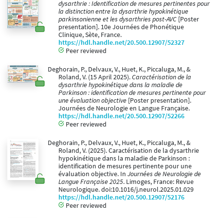
dysarthrie : Identification de mesures pertinentes pour
la distinction entre la dysarthrie hypokinétique
parkinsonienne et les dysarthries post-AVC
[Poster
presentation]. 10e Journées de Phonétique
Clinique, Sète, France.
https://hdl.handle.net/20.500.12907/52327
Peer reviewed
Deghorain, P., Delvaux, V., Huet, K., Piccaluga, M., &
Roland, V. (15 April 2025).
Caractérisation de la
dysarthrie hypokinétique dans la maladie de
Parkinson : identification de mesures pertinente pour
une évaluation objective
[Poster presentation].
Journées de Neurologie en Langue Française.
https://hdl.handle.net/20.500.12907/52266
Peer reviewed
Deghorain, P., Delvaux, V., Huet, K., Piccaluga, M., &
Roland, V. (2025). Caractérisation de la dysarthrie
hypokinétique dans la maladie de Parkinson :
identification de mesures pertinente pour une
évaluation objective. In
Journées de Neurologie de
Langue Française 2025
. Limoges, France: Revue
Neurologique. doi:10.1016/j.neurol.2025.01.029
https://hdl.handle.net/20.500.12907/52176
Peer reviewed