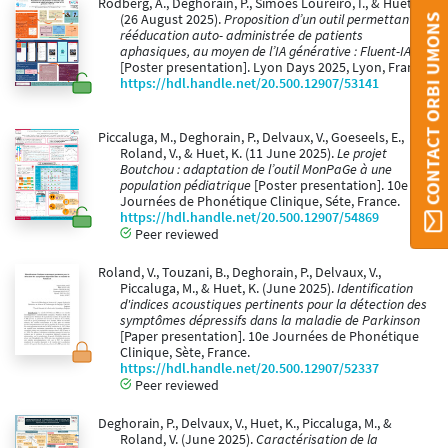
Rodberg, A., Deghorain, P., Simoes Loureiro, I., & Huet, K.
CONTACT ORBI UMONS
(26 August 2025).
Proposition d’un outil permettant la
rééducation auto- administrée de patients
aphasiques, au moyen de l’IA générative : Fluent-IA
[Poster presentation]. Lyon Days 2025, Lyon, France.
https://hdl.handle.net/20.500.12907/53141
Piccaluga, M., Deghorain, P., Delvaux, V., Goeseels, E.,
Roland, V., & Huet, K. (11 June 2025).
Le projet
Boutchou : adaptation de l’outil MonPaGe à une
population pédiatrique
[Poster presentation]. 10e
Journées de Phonétique Clinique, Séte, France.
https://hdl.handle.net/20.500.12907/54869
Peer reviewed
Roland, V., Touzani, B., Deghorain, P., Delvaux, V.,
Piccaluga, M., & Huet, K. (June 2025).
Identification
d'indices acoustiques pertinents pour la détection des
symptômes dépressifs dans la maladie de Parkinson
[Paper presentation]. 10e Journées de Phonétique
Clinique, Sète, France.
https://hdl.handle.net/20.500.12907/52337
Peer reviewed
Deghorain, P., Delvaux, V., Huet, K., Piccaluga, M., &
Roland, V. (June 2025).
Caractérisation de la