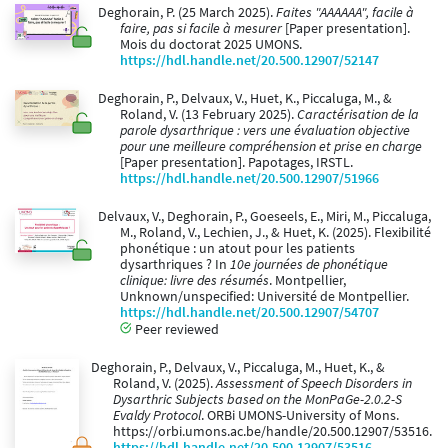
Deghorain, P. (25 March 2025).
Faites "AAAAAA", facile à
faire, pas si facile à mesurer
[Paper presentation].
Mois du doctorat 2025 UMONS.
https://hdl.handle.net/20.500.12907/52147
Deghorain, P., Delvaux, V., Huet, K., Piccaluga, M., &
Roland, V. (13 February 2025).
Caractérisation de la
parole dysarthrique : vers une évaluation objective
pour une meilleure compréhension et prise en charge
[Paper presentation]. Papotages, IRSTL.
https://hdl.handle.net/20.500.12907/51966
Delvaux, V., Deghorain, P., Goeseels, E., Miri, M., Piccaluga,
M., Roland, V., Lechien, J., & Huet, K. (2025). Flexibilité
phonétique : un atout pour les patients
dysarthriques ? In
10e journées de phonétique
clinique: livre des résumés
. Montpellier,
Unknown/unspecified: Université de Montpellier.
https://hdl.handle.net/20.500.12907/54707
Peer reviewed
Deghorain, P., Delvaux, V., Piccaluga, M., Huet, K., &
Roland, V. (2025).
Assessment of Speech Disorders in
Dysarthric Subjects based on the MonPaGe-2.0.2-S
Evaldy Protocol
. ORBi UMONS-University of Mons.
https://orbi.umons.ac.be/handle/20.500.12907/53516.
https://hdl.handle.net/20.500.12907/53516