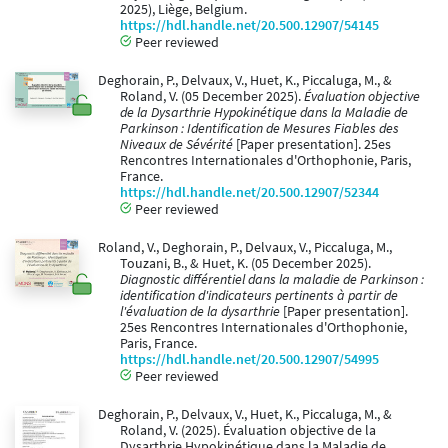
2025), Liège, Belgium.
https://hdl.handle.net/20.500.12907/54145
Peer reviewed
Deghorain, P., Delvaux, V., Huet, K., Piccaluga, M., &
Roland, V. (05 December 2025).
Évaluation objective
de la Dysarthrie Hypokinétique dans la Maladie de
Parkinson : Identification de Mesures Fiables des
Niveaux de Sévérité
[Paper presentation]. 25es
Rencontres Internationales d'Orthophonie, Paris,
France.
https://hdl.handle.net/20.500.12907/52344
Peer reviewed
Roland, V., Deghorain, P., Delvaux, V., Piccaluga, M.,
Touzani, B., & Huet, K. (05 December 2025).
Diagnostic différentiel dans la maladie de Parkinson :
identification d'indicateurs pertinents à partir de
l'évaluation de la dysarthrie
[Paper presentation].
25es Rencontres Internationales d'Orthophonie,
Paris, France.
https://hdl.handle.net/20.500.12907/54995
Peer reviewed
Deghorain, P., Delvaux, V., Huet, K., Piccaluga, M., &
Roland, V. (2025). Évaluation objective de la
Dysarthrie Hypokinétique dans la Maladie de