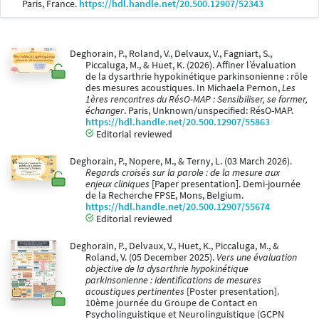
Paris, France.
https://hdl.handle.net/20.500.12907/52343
Deghorain, P., Roland, V., Delvaux, V., Fagniart, S.,
Piccaluga, M., & Huet, K. (2026). Affiner l’évaluation
de la dysarthrie hypokinétique parkinsonienne : rôle
des mesures acoustiques. In Michaela Pernon,
Les
1ères rencontres du RésO-MAP : Sensibiliser, se former,
échanger
. Paris, Unknown/unspecified: RésO-MAP.
https://hdl.handle.net/20.500.12907/55863
Editorial reviewed
Deghorain, P., Nopere, M., & Terny, L. (03 March 2026).
Regards croisés sur la parole : de la mesure aux
enjeux cliniques
[Paper presentation]. Demi-journée
de la Recherche FPSE, Mons, Belgium.
https://hdl.handle.net/20.500.12907/55674
Editorial reviewed
Deghorain, P., Delvaux, V., Huet, K., Piccaluga, M., &
Roland, V. (05 December 2025).
Vers une évaluation
objective de la dysarthrie hypokinétique
parkinsonienne : identifications de mesures
acoustiques pertinentes
[Poster presentation].
10ème journée du Groupe de Contact en
Psycholinguistique et Neurolinguistique (GCPN