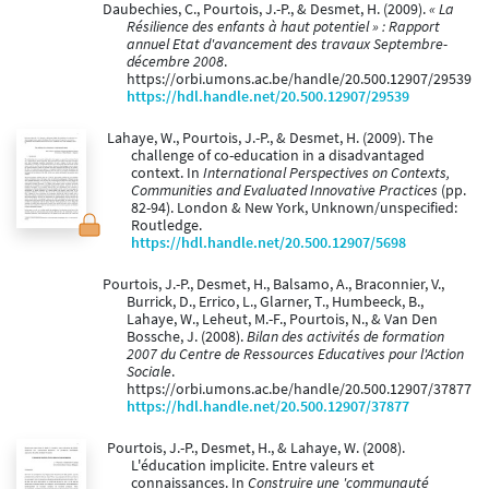
Daubechies, C., Pourtois, J.-P., & Desmet, H. (2009).
« La
Résilience des enfants à haut potentiel » : Rapport
annuel Etat d'avancement des travaux Septembre-
décembre 2008
.
https://orbi.umons.ac.be/handle/20.500.12907/29539
https://hdl.handle.net/20.500.12907/29539
Lahaye, W., Pourtois, J.-P., & Desmet, H. (2009). The
challenge of co-education in a disadvantaged
context. In
International Perspectives on Contexts,
Communities and Evaluated Innovative Practices
(pp.
82-94). London & New York, Unknown/unspecified:
Routledge.
https://hdl.handle.net/20.500.12907/5698
Pourtois, J.-P., Desmet, H., Balsamo, A., Braconnier, V.,
Burrick, D., Errico, L., Glarner, T., Humbeeck, B.,
Lahaye, W., Leheut, M.-F., Pourtois, N., & Van Den
Bossche, J. (2008).
Bilan des activités de formation
2007 du Centre de Ressources Educatives pour l'Action
Sociale
.
https://orbi.umons.ac.be/handle/20.500.12907/37877
https://hdl.handle.net/20.500.12907/37877
Pourtois, J.-P., Desmet, H., & Lahaye, W. (2008).
L'éducation implicite. Entre valeurs et
connaissances. In
Construire une 'communauté