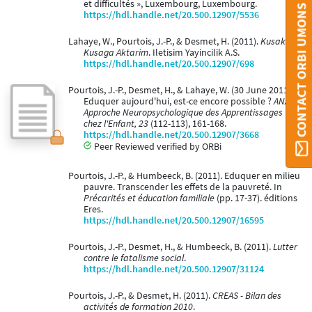
et difficultés », Luxembourg, Luxembourg.
CONTACT ORBI UMONS
https://hdl.handle.net/20.500.12907/5536
Lahaye, W., Pourtois, J.-P., & Desmet, H. (2011).
Kusaktan
Kusaga Aktarim
. Iletisim Yayincilik A.S.
https://hdl.handle.net/20.500.12907/698
Pourtois, J.-P., Desmet, H., & Lahaye, W. (30 June 2011).
Eduquer aujourd'hui, est-ce encore possible ?
ANAE:
Approche Neuropsychologique des Apprentissages
chez l'Enfant, 23
(112-113), 161-168.
https://hdl.handle.net/20.500.12907/3668
Peer Reviewed verified by ORBi
Pourtois, J.-P., & Humbeeck, B. (2011). Eduquer en milieu
pauvre. Transcender les effets de la pauvreté. In
Précarités et éducation familiale
(pp. 17-37). éditions
Eres.
https://hdl.handle.net/20.500.12907/16595
Pourtois, J.-P., Desmet, H., & Humbeeck, B. (2011).
Lutter
contre le fatalisme social
.
https://hdl.handle.net/20.500.12907/31124
Pourtois, J.-P., & Desmet, H. (2011).
CREAS - Bilan des
activités de formation 2010
.