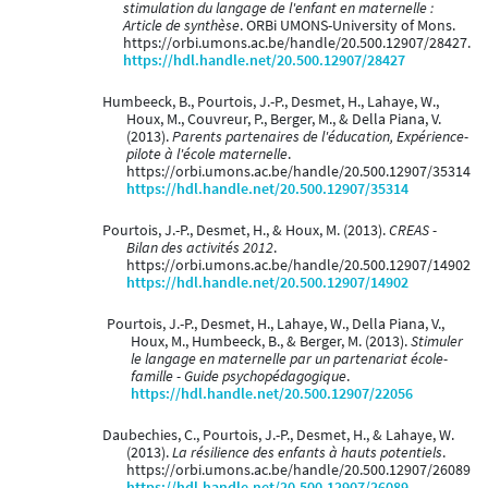
stimulation du langage de l'enfant en maternelle :
Article de synthèse
. ORBi UMONS-University of Mons.
https://orbi.umons.ac.be/handle/20.500.12907/28427.
https://hdl.handle.net/20.500.12907/28427
Humbeeck, B., Pourtois, J.-P., Desmet, H., Lahaye, W.,
Houx, M., Couvreur, P., Berger, M., & Della Piana, V.
(2013).
Parents partenaires de l'éducation, Expérience-
pilote à l'école maternelle
.
https://orbi.umons.ac.be/handle/20.500.12907/35314
https://hdl.handle.net/20.500.12907/35314
Pourtois, J.-P., Desmet, H., & Houx, M. (2013).
CREAS -
Bilan des activités 2012
.
https://orbi.umons.ac.be/handle/20.500.12907/14902
https://hdl.handle.net/20.500.12907/14902
Pourtois, J.-P., Desmet, H., Lahaye, W., Della Piana, V.,
Houx, M., Humbeeck, B., & Berger, M. (2013).
Stimuler
le langage en maternelle par un partenariat école-
famille - Guide psychopédagogique
.
https://hdl.handle.net/20.500.12907/22056
Daubechies, C., Pourtois, J.-P., Desmet, H., & Lahaye, W.
(2013).
La résilience des enfants à hauts potentiels
.
https://orbi.umons.ac.be/handle/20.500.12907/26089
https://hdl.handle.net/20.500.12907/26089