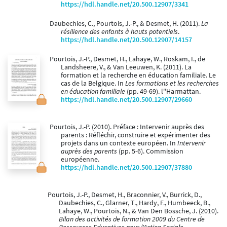
https://hdl.handle.net/20.500.12907/3341
Daubechies, C., Pourtois, J.-P., & Desmet, H. (2011).
La
résilience des enfants à hauts potentiels
.
https://hdl.handle.net/20.500.12907/14157
Pourtois, J.-P., Desmet, H., Lahaye, W., Roskam, I., de
Landsheere, V., & Van Leeuwen, K. (2011). La
formation et la recherche en éducation familiale. Le
cas de la Belgique. In
Les formations et les recherches
en éducation familiale
(pp. 49-69). l''Harmattan.
https://hdl.handle.net/20.500.12907/29660
Pourtois, J.-P. (2010). Préface : Intervenir auprès des
parents : Réfléchir, construire et expérimenter des
projets dans un contexte européen. In
Intervenir
auprès des parents
(pp. 5-6). Commission
européenne.
https://hdl.handle.net/20.500.12907/37880
Pourtois, J.-P., Desmet, H., Braconnier, V., Burrick, D.,
Daubechies, C., Glarner, T., Hardy, F., Humbeeck, B.,
Lahaye, W., Pourtois, N., & Van Den Bossche, J. (2010).
Bilan des activités de formation 2009 du Centre de