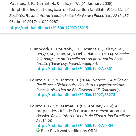
Pourtois, J.-P., Desmet, H., & Lahaye, W. (01 January 2008).
L'implicite des relations, base de l'éducation familiale.
Éducation et
Sociétés: Revue Internationale de Sociologie de l'Éducation, 22
(2), 87-
96. doi:10.3917/es.022.0087
https://hdl.handle.net/20.500.12907/35015
Humbeeck, B., Pourtois, J.-P., Desmet, H., Lahaye, W.,
Berger, M., Houx, M., & Della Piana, V. (2014).
Stimuler
le langage en maternelle par un partenariat école -
famille (Guide psychopédagogique)
.
https://hdl.handle.net/20.500.12907/3661
Pourtois, J.-P., & Desmet, H. (2014).
Notices : Humiliation -
Résilience : Dictionnaire des risques psychosociaux
(sous la direction de Ph. Zawieja et F. Guarnieri)
.
https://hdl.handle.net/20.500.12907/33275
Pourtois, J.-P., & Desmet, H. (01 February 2014). A
propos des Cités de l'Education : Présentation du
dossier.
Revue Internationale de l'Education Familiale,
34
, 11-20.
https://hdl.handle.net/20.500.12907/9004
Peer Reviewed verified by ORBi