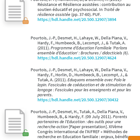
Résistance et Résilience assistées : contribution au
soutien éducatif et psychosocial. In
Traité de
résilience assistée
(pp. 37-60). PUF.
https://hdl.handle.net/20.500.12907/3894
Pourtois, J.-P., Desmet, H., Lahaye, W., Della Piana, V.,
Hardy, F., Humbeeck, B., Lecompt, J., & Tutak, A.
(2011).
Programme d'Education Familiale 'Parlons
ensemble d'Education' : Brochures / didacticiels (6)
.
https://hdl.handle.net/20.500.12907/4624
Pourtois, J.-P., Desmet, H., Lahaye, W., Della Piana, V.,
Hardy, F., Horlin, D., Humbeeck, B., Lecompt, J., &
Tutak, A. (2011).
Eduquons ensemble avec Polo le
lapin. Fascicules de coéducation et de stimulation du
langage : Fascicules pour les enseignants et pour les
parents
.
https://hdl.handle.net/20.500.12907/30432
Pourtois, J.-P., Desmet, H., Tutak, A., Della Piana, V.,
Humbeeck, B., & Hardy, F. (09 July 2011).
Parents
partenaires de l'Education : des outils pour une
recherche-action
[Paper presentation]. XIVème
Congrès International de l'AIFREF « Méthodes de
recherche en Education familiale : enjeux, bénéfices