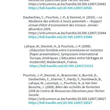
Ressources Educatives pour l'Action Sociale
.
https://orbi.umons.ac.be/handle/20.500.12907/24581
https://hdl.handle.net/20.500.12907/24581
Daubechies, C., Pourtois, J.-P., & Desmet, H. (2010).
« La
Résilience des enfants à hauts potentiels » : Rapport
annuel d'état d'avancement des travaux- Janvier-
décembre 2009
.
https://orbi.umons.ac.be/handle/20.500.12907/15944
https://hdl.handle.net/20.500.12907/15944
Lahaye, W., Desmet, H., & Pourtois, J.-P. (2009).
L'éducation familiale entre transmission et mutation
[Paper presentation]. Symposium international
'Europe, Amériques. L'éducation entre héritages et
modernité', Waldersbach, France.
https://hdl.handle.net/20.500.12907/15313
Pourtois, J.-P., Desmet, H., Braconnier, V., Burrick, D.,
Daubechies, C., Glarner, T., Hardy, F., Humbeeck, B.,
Lahaye, W., Lecompt, J., Pourtois, N., & Van Den
Bossche, J. (2009).
Bilan des activités de formation
2008 du Centre de Ressources Educatives pour l'Action
Sociale
.
https://orbi.umons.ac.be/handle/20.500.12907/18027
https://hdl.handle.net/20.500.12907/18027