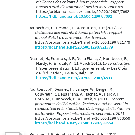
résiliences des enfants à hauts potentiels : rapport
annuel d'état d'avancement des travaux -annexes
.
https://orbi.umons.ac.be/handle/20.500.12907/7092
https://hdl.handle.net/20.500.12907/7092
Daubechies, C., Desmet, H., & Pourtois, J.-P. (2012).
La
résiliences des enfants à hauts potentiels : rapport
annuel d'état d'avancement des travaux
.
https://orbi.umons.ac.be/handle/20.500.12907/21779
https://hdl.handle.net/20.500.12907/21779
Desmet, H., Pourtois, J.-P., Della Piana, V., Humbeeck, B.,
Hardy, F., & Tutak, A. (21 March 2012).
La co-éducation
[Paper presentation]. Eduquer ensemble/ Les Cités
de l'Education, UMONS, Belgium.
https://hdl.handle.net/20.500.12907/4593
Pourtois, J.-P., Desmet, H., Lahaye, W., Berger, M.,
Couvreur, P., Della Piana, V., Hachat, A., Hardy, F.,
Houx, M., Humbeeck, B., & Tutak, A. (2011).
Parents
partenaires de l'éducation. Recherche-action visant la
coéducation et la stimulation du langage de l'enfant en
maternelle : Rapport intermédiaire septembre 2011
.
https://orbi.umons.ac.be/handle/20.500.12907/33559
https://hdl.handle.net/20.500.12907/33559
Pourtois, J.-P., Humbeeck, B., & Desmet, H. (2011).