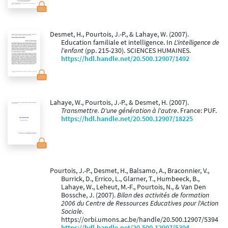
Desmet, H., Pourtois, J.-P., & Lahaye, W. (2007).
Education familiale et intelligence. In
L'intelligence de
l'enfant
(pp. 215-230). SCIENCES HUMAINES.
https://hdl.handle.net/20.500.12907/1492
Lahaye, W., Pourtois, J.-P., & Desmet, H. (2007).
Transmettre. D'une génération à l'autre
. France: PUF.
https://hdl.handle.net/20.500.12907/18225
Pourtois, J.-P., Desmet, H., Balsamo, A., Braconnier, V.,
Burrick, D., Errico, L., Glarner, T., Humbeeck, B.,
Lahaye, W., Leheut, M.-F., Pourtois, N., & Van Den
Bossche, J. (2007).
Bilan des activités de formation
2006 du Centre de Ressources Educatives pour l'Action
Sociale
.
https://orbi.umons.ac.be/handle/20.500.12907/5394
https://hdl.handle.net/20.500.12907/5394