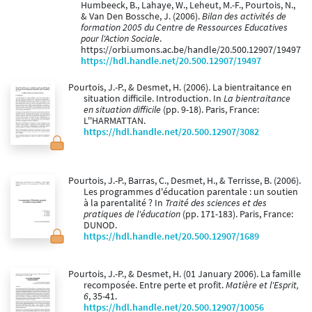
Humbeeck, B., Lahaye, W., Leheut, M.-F., Pourtois, N.,
& Van Den Bossche, J. (2006).
Bilan des activités de
formation 2005 du Centre de Ressources Educatives
pour l'Action Sociale
.
https://orbi.umons.ac.be/handle/20.500.12907/19497
https://hdl.handle.net/20.500.12907/19497
Pourtois, J.-P., & Desmet, H. (2006). La bientraitance en
situation difficile. Introduction. In
La bientraitance
en situation difficile
(pp. 9-18). Paris, France:
L''HARMATTAN.
https://hdl.handle.net/20.500.12907/3082
Pourtois, J.-P., Barras, C., Desmet, H., & Terrisse, B. (2006).
Les programmes d'éducation parentale : un soutien
à la parentalité ? In
Traité des sciences et des
pratiques de l'éducation
(pp. 171-183). Paris, France:
DUNOD.
https://hdl.handle.net/20.500.12907/1689
Pourtois, J.-P., & Desmet, H. (01 January 2006). La famille
recomposée. Entre perte et profit.
Matière et l'Esprit,
6
, 35-41.
https://hdl.handle.net/20.500.12907/10056