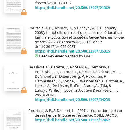
éducative'
. DE BOECK.
https://hdl.handle.net/20.500.12907/21369
Pourtois, J.-P., Desmet, H., & Lahaye, W. (01 January
2008). L'implicite des relations, base de l'éducation
familiale.
Éducation et Sociétés: Revue Internationale
de Sociologie de l'Éducation, 22
(2), 87-96.
doi:10.3917/es.022.0087
https://hdl.handle.net/20.500.12907/35015
Peer Reviewed verified by ORBi
De Lièvre, B., Carette, V., Roosen, A., Tremblay, P.,
Pourtois, J.-P., Glarner, T., De Man­-De Vriendt, M.-J.,
De Vriendt, S., Dillenbourg, P., Häkkinen, P.,
Hämäläinen, R., Kobbe, L., Weinberger, A., Fischer, A.,
Harrer, A., De Lièvre, B. (Ed.), Braun, A. (Ed.), &
Lahaye, W. (Ed.). (2007).
Education & Formation - e-
286
. UMONS.
https://hdl.handle.net/20.500.12907/34235
Pourtois, J.-P., & Desmet, H. (2007). L'éducation, facteur
de résilience. In
Ecole et résilience
. ODILE JACOB.
https://hdl.handle.net/20.500.12907/17462