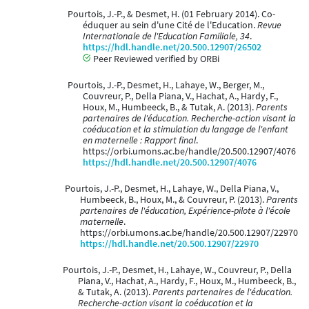
Pourtois, J.-P., & Desmet, H. (01 February 2014). Co-
éduquer au sein d'une Cité de l'Education.
Revue
Internationale de l'Education Familiale, 34
.
https://hdl.handle.net/20.500.12907/26502
Peer Reviewed verified by ORBi
Pourtois, J.-P., Desmet, H., Lahaye, W., Berger, M.,
Couvreur, P., Della Piana, V., Hachat, A., Hardy, F.,
Houx, M., Humbeeck, B., & Tutak, A. (2013).
Parents
partenaires de l'éducation. Recherche-action visant la
coéducation et la stimulation du langage de l'enfant
en maternelle : Rapport final
.
https://orbi.umons.ac.be/handle/20.500.12907/4076
https://hdl.handle.net/20.500.12907/4076
Pourtois, J.-P., Desmet, H., Lahaye, W., Della Piana, V.,
Humbeeck, B., Houx, M., & Couvreur, P. (2013).
Parents
partenaires de l'éducation, Expérience-pilote à l'école
maternelle
.
https://orbi.umons.ac.be/handle/20.500.12907/22970
https://hdl.handle.net/20.500.12907/22970
Pourtois, J.-P., Desmet, H., Lahaye, W., Couvreur, P., Della
Piana, V., Hachat, A., Hardy, F., Houx, M., Humbeeck, B.,
& Tutak, A. (2013).
Parents partenaires de l'éducation.
Recherche-action visant la coéducation et la