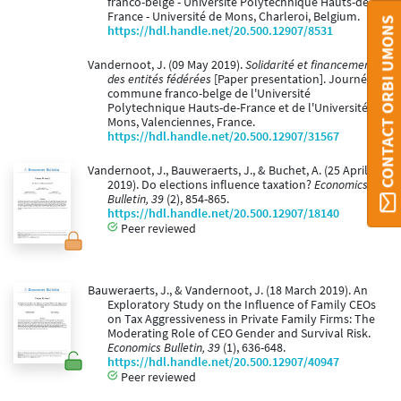
franco-belge - Université Polytechnique Hauts-de-
France - Université de Mons, Charleroi, Belgium.
CONTACT ORBI UMONS
https://hdl.handle.net/20.500.12907/8531
Vandernoot, J. (09 May 2019).
Solidarité et financement
des entités fédérées
[Paper presentation]. Journée
commune franco-belge de l'Université
Polytechnique Hauts-de-France et de l'Université de
Mons, Valenciennes, France.
https://hdl.handle.net/20.500.12907/31567
Vandernoot, J., Bauweraerts, J., & Buchet, A. (25 April
2019). Do elections influence taxation?
Economics
Bulletin, 39
(2), 854-865.
https://hdl.handle.net/20.500.12907/18140
Peer reviewed
Bauweraerts, J., & Vandernoot, J. (18 March 2019). An
Exploratory Study on the Influence of Family CEOs
on Tax Aggressiveness in Private Family Firms: The
Moderating Role of CEO Gender and Survival Risk.
Economics Bulletin, 39
(1), 636-648.
https://hdl.handle.net/20.500.12907/40947
Peer reviewed