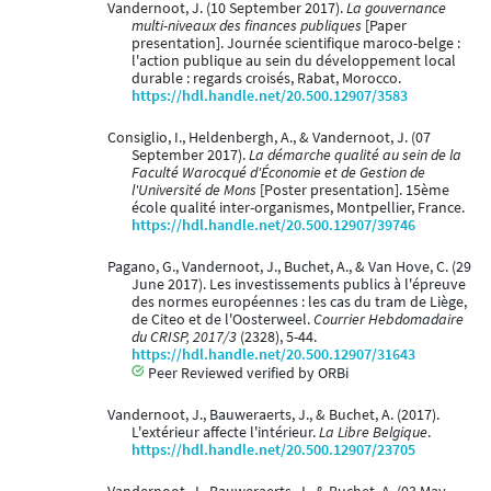
Vandernoot, J. (10 September 2017).
La gouvernance
multi-niveaux des finances publiques
[Paper
presentation]. Journée scientifique maroco-belge :
l'action publique au sein du développement local
durable : regards croisés, Rabat, Morocco.
https://hdl.handle.net/20.500.12907/3583
Consiglio, I., Heldenbergh, A., & Vandernoot, J. (07
September 2017).
La démarche qualité au sein de la
Faculté Warocqué d'Économie et de Gestion de
l'Université de Mons
[Poster presentation]. 15ème
école qualité inter-organismes, Montpellier, France.
https://hdl.handle.net/20.500.12907/39746
Pagano, G., Vandernoot, J., Buchet, A., & Van Hove, C. (29
June 2017). Les investissements publics à l'épreuve
des normes européennes : les cas du tram de Liège,
de Citeo et de l'Oosterweel.
Courrier Hebdomadaire
du CRISP, 2017/3
(2328), 5-44.
https://hdl.handle.net/20.500.12907/31643
Peer Reviewed verified by ORBi
Vandernoot, J., Bauweraerts, J., & Buchet, A. (2017).
L'extérieur affecte l'intérieur.
La Libre Belgique
.
https://hdl.handle.net/20.500.12907/23705