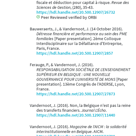
fiscale et déduction pour capital à risque.
Revue des
Sciences de Gestion
, (280), 35-43.
https://hdl.handle.net/20.500.12907/26732
Peer Reviewed verified by ORBi
Bauweraerts, J., & Vandernoot, J. (14 October 2016).
Détresse financière et performance au sein des PME
familiales
[Paper presentation]. 2ème Colloque
Interdisciplinaire sur la Défaillance d'Entreprise,
Paris, France.
https://hdl.handle.net/20.500.12907/2857
Ferauge, P., & Vandernoot, J. (2016).
RESPONSABILISATION SOCIÉTALE DE L'ENSEIGNEMENT
SUPÉRIEUR EN BELGIQUE : UNE NOUVELLE
GOUVERNANCE POUR L'UNIVERSITÉ DE MONS
[Paper
presentation]. 13ème Congrès de l'ADERSE, Lyon,
France.
https://hdl.handle.net/20.500.12907/27873
Vandernoot, J. (2016). Non, la Belgique n'est pas la reine
des transferts financiers.
Journal L'Écho
.
https://hdl.handle.net/20.500.12907/11440
Vandernoot, J. (2016).
Magazine de l'AICM : la solidarité
interinstitutionnelle en Belgique
. AICM.