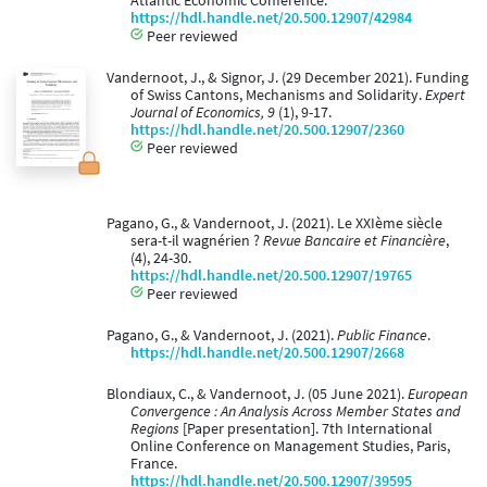
Atlantic Economic Conference.
https://hdl.handle.net/20.500.12907/42984
Peer reviewed
Vandernoot, J., & Signor, J. (29 December 2021). Funding
of Swiss Cantons, Mechanisms and Solidarity.
Expert
Journal of Economics, 9
(1), 9-17.
https://hdl.handle.net/20.500.12907/2360
Peer reviewed
Pagano, G., & Vandernoot, J. (2021). Le XXIème siècle
sera-t-il wagnérien ?
Revue Bancaire et Financière
,
(4), 24-30.
https://hdl.handle.net/20.500.12907/19765
Peer reviewed
Pagano, G., & Vandernoot, J. (2021).
Public Finance
.
https://hdl.handle.net/20.500.12907/2668
Blondiaux, C., & Vandernoot, J. (05 June 2021).
European
Convergence : An Analysis Across Member States and
Regions
[Paper presentation]. 7th International
Online Conference on Management Studies, Paris,
France.
https://hdl.handle.net/20.500.12907/39595