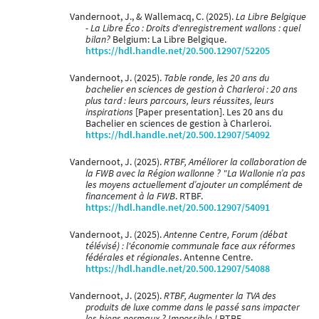
Vandernoot, J., & Wallemacq, C. (2025).
La Libre Belgique
- La Libre Éco : Droits d'enregistrement wallons : quel
bilan?
Belgium: La Libre Belgique.
https://hdl.handle.net/20.500.12907/52205
Vandernoot, J. (2025).
Table ronde, les 20 ans du
bachelier en sciences de gestion à Charleroi : 20 ans
plus tard : leurs parcours, leurs réussites, leurs
inspirations
[Paper presentation]. Les 20 ans du
Bachelier en sciences de gestion à Charleroi.
https://hdl.handle.net/20.500.12907/54092
Vandernoot, J. (2025).
RTBF, Améliorer la collaboration de
la FWB avec la Région wallonne ? "La Wallonie n’a pas
les moyens actuellement d’ajouter un complément de
financement à la FWB
. RTBF.
https://hdl.handle.net/20.500.12907/54091
Vandernoot, J. (2025).
Antenne Centre, Forum (débat
télévisé) : l'économie communale face aux réformes
fédérales et régionales
. Antenne Centre.
https://hdl.handle.net/20.500.12907/54088
Vandernoot, J. (2025).
RTBF, Augmenter la TVA des
produits de luxe comme dans le passé sans impacter
les biens normaux ? Impossible !
RTBF.