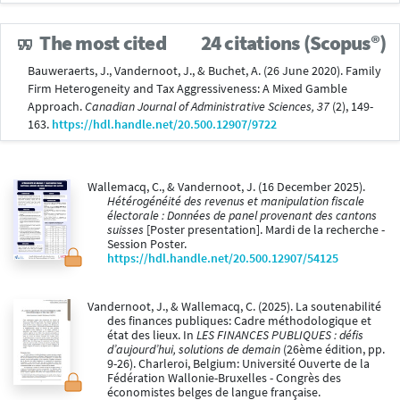
The most cited
24 citations (Scopus®)
Bauweraerts, J., Vandernoot, J., & Buchet, A. (26 June 2020). Family
Firm Heterogeneity and Tax Aggressiveness: A Mixed Gamble
Approach.
Canadian Journal of Administrative Sciences, 37
(2), 149-
163.
https://hdl.handle.net/20.500.12907/9722
Wallemacq, C., & Vandernoot, J. (16 December 2025).
Hétérogénéité des revenus et manipulation fiscale
électorale : Données de panel provenant des cantons
suisses
[Poster presentation]. Mardi de la recherche -
Session Poster.
https://hdl.handle.net/20.500.12907/54125
Vandernoot, J., & Wallemacq, C. (2025). La soutenabilité
des finances publiques: Cadre méthodologique et
état des lieux. In
LES FINANCES PUBLIQUES : défis
d’aujourd’hui, solutions de demain
(26ème édition, pp.
9-26). Charleroi, Belgium: Université Ouverte de la
Fédération Wallonie-Bruxelles - Congrès des
économistes belges de langue française.