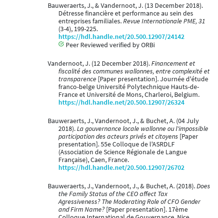
Bauweraerts, J., & Vandernoot, J. (13 December 2018).
Détresse financière et performance au sein des
entreprises familiales.
Revue Internationale PME, 31
(3-4), 199-225.
https://hdl.handle.net/20.500.12907/24142
Peer Reviewed verified by ORBi
Vandernoot, J. (12 December 2018).
Financement et
fiscalité des communes wallonnes, entre complexité et
transparence
[Paper presentation]. Journée d'étude
franco-belge Université Polytechnique Hauts-de-
France et Université de Mons, Charleroi, Belgium.
https://hdl.handle.net/20.500.12907/26324
Bauweraerts, J., Vandernoot, J., & Buchet, A. (04 July
2018).
La gouvernance locale wallonne ou l'impossible
participation des acteurs privés et citoyens
[Paper
presentation]. 55e Colloque de l'ASRDLF
(Association de Science Régionale de Langue
Française), Caen, France.
https://hdl.handle.net/20.500.12907/26702
Bauweraerts, J., Vandernoot, J., & Buchet, A. (2018).
Does
the Family Status of the CEO affect Tax
Agressiveness? The Moderating Role of CFO Gender
and Firm Name?
[Paper presentation]. 17ème
Colloque International de Gouvernance, Nice,