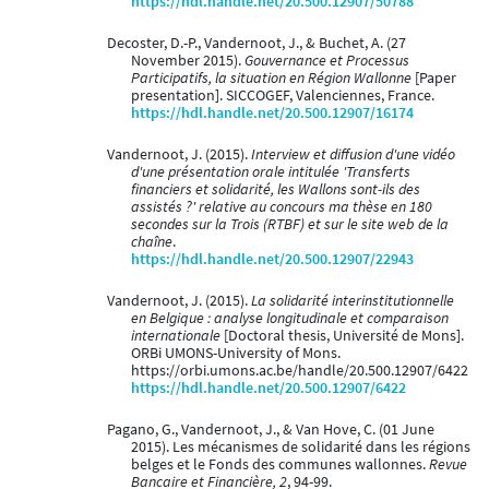
https://hdl.handle.net/20.500.12907/50788
Decoster, D.-P., Vandernoot, J., & Buchet, A. (27
November 2015).
Gouvernance et Processus
Participatifs, la situation en Région Wallonne
[Paper
presentation]. SICCOGEF, Valenciennes, France.
https://hdl.handle.net/20.500.12907/16174
Vandernoot, J. (2015).
Interview et diffusion d'une vidéo
d'une présentation orale intitulée 'Transferts
financiers et solidarité, les Wallons sont-ils des
assistés ?' relative au concours ma thèse en 180
secondes sur la Trois (RTBF) et sur le site web de la
chaîne
.
https://hdl.handle.net/20.500.12907/22943
Vandernoot, J. (2015).
La solidarité interinstitutionnelle
en Belgique : analyse longitudinale et comparaison
internationale
[Doctoral thesis, Université de Mons].
ORBi UMONS-University of Mons.
https://orbi.umons.ac.be/handle/20.500.12907/6422
https://hdl.handle.net/20.500.12907/6422
Pagano, G., Vandernoot, J., & Van Hove, C. (01 June
2015). Les mécanismes de solidarité dans les régions
belges et le Fonds des communes wallonnes.
Revue
Bancaire et Financière, 2
, 94-99.