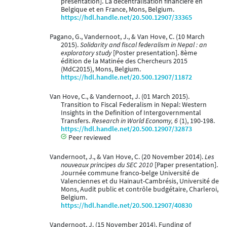
presentation]. La décentralisation financière en
Belgique et en France, Mons, Belgium.
https://hdl.handle.net/20.500.12907/33365
Pagano, G., Vandernoot, J., & Van Hove, C. (10 March
2015).
Solidarity and fiscal federalism in Nepal : an
exploratory study
[Poster presentation]. 8ème
édition de la Matinée des Chercheurs 2015
(MdC2015), Mons, Belgium.
https://hdl.handle.net/20.500.12907/11872
Van Hove, C., & Vandernoot, J. (01 March 2015).
Transition to Fiscal Federalism in Nepal: Western
Insights in the Definition of Intergovernmental
Transfers.
Research in World Economy, 6
(1), 190-198.
https://hdl.handle.net/20.500.12907/32873
Peer reviewed
Vandernoot, J., & Van Hove, C. (20 November 2014).
Les
nouveaux principes du SEC 2010
[Paper presentation].
Journée commune franco-belge Université de
Valenciennes et du Hainaut-Cambrésis, Université de
Mons, Audit public et contrôle budgétaire, Charleroi,
Belgium.
https://hdl.handle.net/20.500.12907/40830
Vandernoot, J. (15 November 2014). Funding of