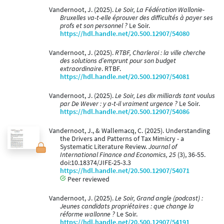
Vandernoot, J. (2025).
Le Soir, La Fédération Wallonie-
Bruxelles va-t-elle éprouver des difficultés à payer ses
profs et son personnel ?
Le Soir.
https://hdl.handle.net/20.500.12907/54080
Vandernoot, J. (2025).
RTBF, Charleroi : la ville cherche
des solutions d’emprunt pour son budget
extraordinaire
. RTBF.
https://hdl.handle.net/20.500.12907/54081
Vandernoot, J. (2025).
Le Soir, Les dix milliards tant voulus
par De Wever : y a-t-il vraiment urgence ?
Le Soir.
https://hdl.handle.net/20.500.12907/54086
Vandernoot, J., & Wallemacq, C. (2025). Understanding
the Drivers and Patterns of Tax Mimicry - a
Systematic Literature Review.
Journal of
International Finance and Economics, 25
(3), 36-55.
doi:10.18374/JIFE-25-3.3
https://hdl.handle.net/20.500.12907/54071
Peer reviewed
Vandernoot, J. (2025).
Le Soir, Grand angle (podcast) :
Jeunes candidats propriétaires : que change la
réforme wallonne ?
Le Soir.
https://hdl.handle.net/20.500.12907/54191