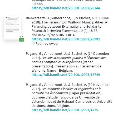
France.
https://hdl.handle.net/20.500.12907/28244
Bauweraerts, J., Vandernoot, J., & Buchet, A. (01 June
2018). The Financing of Walloon Municipalities: A
Financing between Externality and Solidarity.
Research in Applied Economics, 10
(2), 18-33.
doi:10.5296/rae.v10i2.13014
https://hdl.handle.net/20.500.12907/20992
Peer reviewed
Pagano, G., Vandernoot, J., & Buchet, A. (14 December
2017).
Les investissements publics à l'épreuve des
normes comptables européennes
[Paper
presentation]. Présentation au Parlement de
Wallonie, Namur, Belgium.
https://hdl.handle.net/20.500.12907/18749
Pagano, G., Vandernoot, J., & Buchet, A. (30 November
2017).
Les monnaies locales et régionales et le
patriotisme économique
[Paper presentation].
Journée d'étude franco-belge Université de
Valenciennes et du Hainaut-Cambrésis et Université
de Mons, Mons, Belgium.
https://hdl.handle.net/20.500.12907/4235