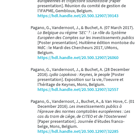
européennes et trajectoire souhaitable
[Paper
presentation]. Réunion du comité de gestion de
l'IFAPME, Gembloux, Belgium.
https://hdl.handle.net/20.500.12907/39143
Pagano, G., Vandernoot, J., & Buchet, A. (07 March 2017).
La Belgique au régime 'SEC' ? : Le rôle du Système
Européen des Comptes sur les investissements publics
[Poster presentation]. Huitième édition montoise du
MdC : le Mardi des Chercheurs 2017, UMons,
Belgium.
https://hdl.handle.net/20.500.12907/26060
Pagano, G., Vandernoot, J., & Buchet, A. (28 December
2016).
Lydia Lopokova : Keynes, le people
[Poster
presentation]. Exposition sur la vie, l'oeuvre et
l'héritage de Keynes, Mons, Belgium.
https://hdl.handle.net/20.500.12907/32557
Pagano, G., Vandernoot, J., Buchet, A., & Van Hove, C. (01
December 2016).
Les investissements publics à
l'épreuve des normes comptables européennes : Les
cas du tram de Liège, de CITEO et de l'Oosterweel
[Paper presentation]. Journée d'études franco-
belge, Mons, Belgium.
https://hdl.handle.net/20.500.12907/32285