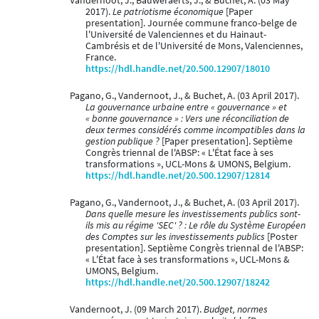
Vandernoot, J., Bauweraerts, J., & Buchet, A. (03 May
2017).
Le patriotisme économique
[Paper
presentation]. Journée commune franco-belge de
l'Université de Valenciennes et du Hainaut-
Cambrésis et de l'Université de Mons, Valenciennes,
France.
https://hdl.handle.net/20.500.12907/18010
Pagano, G., Vandernoot, J., & Buchet, A. (03 April 2017).
La gouvernance urbaine entre « gouvernance » et
« bonne gouvernance » : Vers une réconciliation de
deux termes considérés comme incompatibles dans la
gestion publique ?
[Paper presentation]. Septième
Congrès triennal de l'ABSP: « L'État face à ses
transformations », UCL-Mons & UMONS, Belgium.
https://hdl.handle.net/20.500.12907/12814
Pagano, G., Vandernoot, J., & Buchet, A. (03 April 2017).
Dans quelle mesure les investissements publics sont-
ils mis au régime 'SEC' ? : Le rôle du Système Européen
des Comptes sur les investissements publics
[Poster
presentation]. Septième Congrès triennal de l'ABSP:
« L'État face à ses transformations », UCL-Mons &
UMONS, Belgium.
https://hdl.handle.net/20.500.12907/18242
Vandernoot, J. (09 March 2017).
Budget, normes