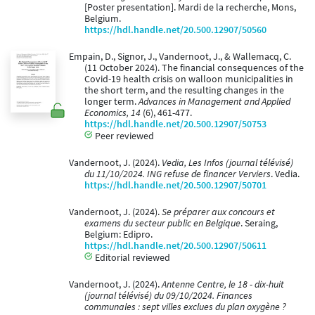
[Poster presentation]. Mardi de la recherche, Mons,
Belgium.
https://hdl.handle.net/20.500.12907/50560
Empain, D., Signor, J., Vandernoot, J., & Wallemacq, C.
(11 October 2024). The financial consequences of the
Covid-19 health crisis on walloon municipalities in
the short term, and the resulting changes in the
longer term.
Advances in Management and Applied
Economics, 14
(6), 461-477.
https://hdl.handle.net/20.500.12907/50753
Peer reviewed
Vandernoot, J. (2024).
Vedia, Les Infos (journal télévisé)
du 11/10/2024. ING refuse de financer Verviers
. Vedia.
https://hdl.handle.net/20.500.12907/50701
Vandernoot, J. (2024).
Se préparer aux concours et
examens du secteur public en Belgique
. Seraing,
Belgium: Edipro.
https://hdl.handle.net/20.500.12907/50611
Editorial reviewed
Vandernoot, J. (2024).
Antenne Centre, le 18 - dix-huit
(journal télévisé) du 09/10/2024. Finances
communales : sept villes exclues du plan oxygène ?