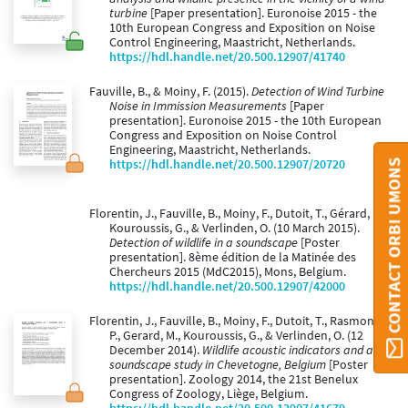
turbine
[Paper presentation]. Euronoise 2015 - the
10th European Congress and Exposition on Noise
Control Engineering, Maastricht, Netherlands.
https://hdl.handle.net/20.500.12907/41740
Fauville, B., & Moiny, F. (2015).
Detection of Wind Turbine
Noise in Immission Measurements
[Paper
presentation]. Euronoise 2015 - the 10th European
Congress and Exposition on Noise Control
Engineering, Maastricht, Netherlands.
https://hdl.handle.net/20.500.12907/20720
CONTACT ORBI UMONS
Florentin, J., Fauville, B., Moiny, F., Dutoit, T., Gérard, M.,
Kouroussis, G., & Verlinden, O. (10 March 2015).
Detection of wildlife in a soundscape
[Poster
presentation]. 8ème édition de la Matinée des
Chercheurs 2015 (MdC2015), Mons, Belgium.
https://hdl.handle.net/20.500.12907/42000
Florentin, J., Fauville, B., Moiny, F., Dutoit, T., Rasmont,
P., Gerard, M., Kouroussis, G., & Verlinden, O. (12
December 2014).
Wildlife acoustic indicators and a
soundscape study in Chevetogne, Belgium
[Poster
presentation]. Zoology 2014, the 21st Benelux
Congress of Zoology, Liège, Belgium.