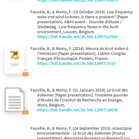
https://hdl.handle.net/20.500.12907/41679
Fauville, B., & Moiny, F. (16 October 2014).
Low-frequency
noise and wind turbines: is there a problem?
[Paper
presentation]. ABAV event - Journée d'étude /
Studiedag - Low frequency Noise in the built
environment, Leuven, Belgium.
https://hdl.handle.net/20.500.12907/22558
Fauville, B., & Moiny, F. (2014).
Mesure du bruit éolien à
l'immission
[Paper presentation]. 12ème Congrès
Français d'Acoustique, Poitiers, France.
https://hdl.handle.net/20.500.12907/3313
Fauville, B., & Moiny, F. (31 January 2014).
Le bruit des
éoliennes
[Paper presentation]. Troisième journée
d'études de l'Institut de Recherche en Energie,
Mons, Belgium.
https://hdl.handle.net/20.500.12907/18028
Fauville, B., & Moiny, F. (24 September 2013).
Acoustique
environnementale - Le bruit des éoliennes
[Poster
presentation]. Rencontre Business to Research sur