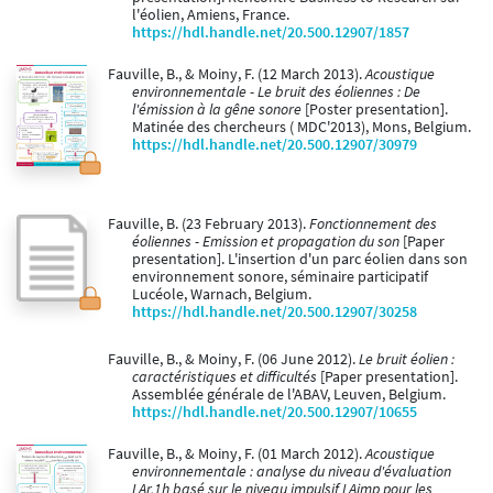
l'éolien, Amiens, France.
https://hdl.handle.net/20.500.12907/1857
Fauville, B., & Moiny, F. (12 March 2013).
Acoustique
environnementale - Le bruit des éoliennes : De
l'émission à la gêne sonore
[Poster presentation].
Matinée des chercheurs ( MDC'2013), Mons, Belgium.
https://hdl.handle.net/20.500.12907/30979
Fauville, B. (23 February 2013).
Fonctionnement des
éoliennes - Emission et propagation du son
[Paper
presentation]. L'insertion d'un parc éolien dans son
environnement sonore, séminaire participatif
Lucéole, Warnach, Belgium.
https://hdl.handle.net/20.500.12907/30258
Fauville, B., & Moiny, F. (06 June 2012).
Le bruit éolien :
caractéristiques et difficultés
[Paper presentation].
Assemblée générale de l'ABAV, Leuven, Belgium.
https://hdl.handle.net/20.500.12907/10655
Fauville, B., & Moiny, F. (01 March 2012).
Acoustique
environnementale : analyse du niveau d'évaluation
LAr,1h basé sur le niveau impulsif LAimp pour les