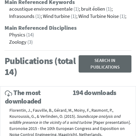
Main Referenced Keywords
acoustique environnementale
(1)
; bruit éolien
(1)
;
Infrasounds
(1)
; Wind turbine
(1)
; Wind Turbine Noise
(1)
;
Main Referenced Disciplines
Physics
(14)
Zoology
(3)
Publications (total
SEARCH IN
PUBLICATIONS
14)
The most
194 downloads
downloaded
Florentin, J., Fauville, B., Gérard, M., Moiny, F., Rasmont, P.,
Kouroussis, G., & Verlinden, O. (2015).
Soundscape analysis and
wildlife presence in the vicinity of a wind turbine
[Paper presentation].
Euronoise 2015 - the 10th European Congress and Exposition on
Noise Control Engineering, Maastricht, Netherlands.