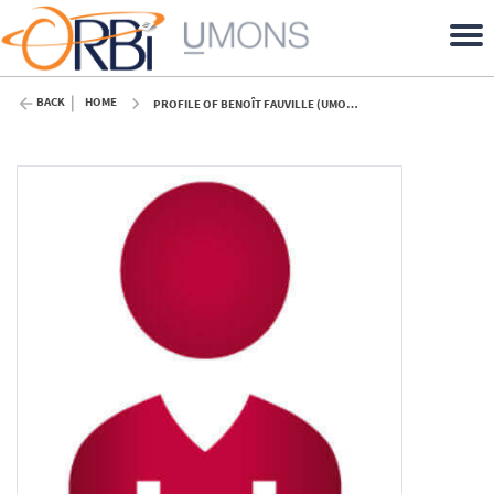
BACK
HOME
PROFILE OF BENOÎT FAUVILLE (UMONS)