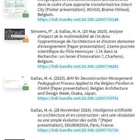
dans le cadre d’une approche transformatrice Smart
City
[Poster presentation]. W!nGO, Braine-l'Alleud,
Belgium.
https://hdl.handle.net/20.500.12907/55144
Simoens, P.* , & Gallas, M.-A. (20 May 2025).
Analyse
d'impact de la multimodalité de l'IA dans
l'apprentissage de l'architecture et d'autres domaines
d'enseignement
[Paper presentation]. 11eme journée
scientifique du Pôle Hennuyer : L’IA dans la
Recherche : un levier d’innovation ?, Charleroi,
Belgium.
https://hdl.handle.net/20.500.12907/54281
Gallas, M.-A. (2025).
BIM for Deconstruction Management
Pedagogical Process Applied to the Belgian Pavilion in
OSAKA
[Paper presentation]. Belgian Architecture
and Design Week, Osaka, Japan.
https://hdl.handle.net/20.500.12907/53791
Gallas, M.-A. (28 November 2024).
Intelligence artificielle
en architecture et en construction : vers une révolution
ou une simple évolution des outils ?
[Paper
presentation]. EDUBIM2024, Paris, France.
https://hdl.handle.net/20.500.12907/51716