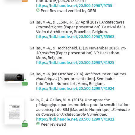
doi:10.1016/j.scs.2018.03.011
https://hdl.handle.net/20.500.12907/9755
Peer Reviewed verified by ORBi
Gallas, M.-A., & LESIRE, R. (27 April 2017).
Architectures
Paramétriques
[Paper presentation]. Festival de la
Vidéo d'Architecture, Bruxelles, Belgium.
https://hdl.handle.net/20.500.12907/35563
Gallas, M.-A., & Hochscheid, E. (19 November 2016).
VR-
3D printing
[Paper presentation]. VR Hackathon,
Mons, Belgium.
https://hdl.handle.net/20.500.12907/41925
Gallas, M.-A. (06 October 2016).
Architecture et Cultures
Numériques
[Paper presentation]. Séminaire
InforTech - Numediart, Mons, Belgium.
https://hdl.handle.net/20.500.12907/41924
Halin, G., & Gallas, M.-A. (2016). Une approche
pédagogique par les modèles pour la sensibilisation
au concept de BIM (Maquette Numérique).
Séminaire
de Conception Architecturale Numérique
.
https://hdl.handle.net/20.500.12907/41922
Peer reviewed