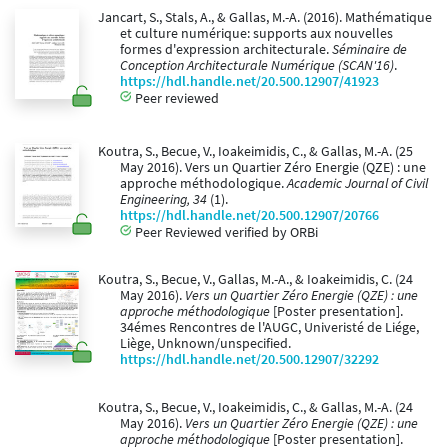
Jancart, S., Stals, A., & Gallas, M.-A. (2016). Mathématique
et culture numérique: supports aux nouvelles
formes d'expression architecturale.
Séminaire de
Conception Architecturale Numérique (SCAN'16)
.
https://hdl.handle.net/20.500.12907/41923
Peer reviewed
Koutra, S., Becue, V., Ioakeimidis, C., & Gallas, M.-A. (25
May 2016). Vers un Quartier Zéro Energie (QZE) : une
approche méthodologique.
Academic Journal of Civil
Engineering, 34
(1).
https://hdl.handle.net/20.500.12907/20766
Peer Reviewed verified by ORBi
Koutra, S., Becue, V., Gallas, M.-A., & Ioakeimidis, C. (24
May 2016).
Vers un Quartier Zéro Energie (QZE) : une
approche méthodologique
[Poster presentation].
34émes Rencontres de l'AUGC, Univeristé de Liége,
Liège, Unknown/unspecified.
https://hdl.handle.net/20.500.12907/32292
Koutra, S., Becue, V., Ioakeimidis, C., & Gallas, M.-A. (24
May 2016).
Vers un Quartier Zéro Energie (QZE) : une
approche méthodologique
[Poster presentation].