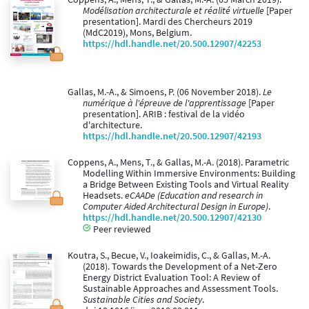
Modélisation architecturale et réalité virtuelle
[Paper
presentation]. Mardi des Chercheurs 2019
(MdC2019), Mons, Belgium.
https://hdl.handle.net/20.500.12907/42253
Gallas, M.-A., & Simoens, P. (06 November 2018).
Le
numérique à l'épreuve de l'apprentissage
[Paper
presentation]. ARIB : festival de la vidéo
d'architecture.
https://hdl.handle.net/20.500.12907/42193
Coppens, A., Mens, T., & Gallas, M.-A. (2018). Parametric
Modelling Within Immersive Environments: Building
a Bridge Between Existing Tools and Virtual Reality
Headsets.
eCAADe (Education and research in
Computer Aided Architectural Design in Europe)
.
https://hdl.handle.net/20.500.12907/42130
Peer reviewed
Koutra, S., Becue, V., Ioakeimidis, C., & Gallas, M.-A.
(2018). Towards the Development of a Net-Zero
Energy District Evaluation Tool: A Review of
Sustainable Approaches and Assessment Tools.
Sustainable Cities and Society
.