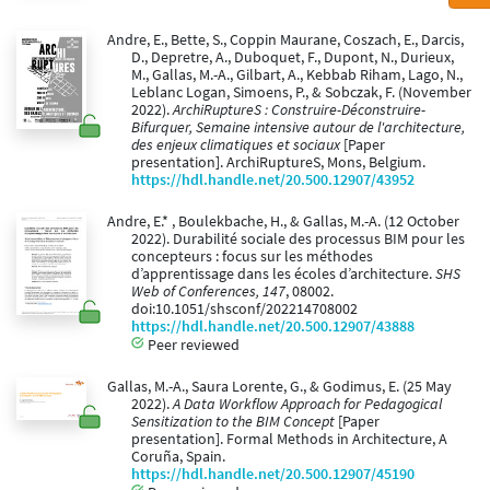
Andre, E., Bette, S., Coppin Maurane, Coszach, E., Darcis,
D., Depretre, A., Duboquet, F., Dupont, N., Durieux,
M., Gallas, M.-A., Gilbart, A., Kebbab Riham, Lago, N.,
Leblanc Logan, Simoens, P., & Sobczak, F. (November
2022).
ArchiRuptureS : Construire-Déconstruire-
Bifurquer, Semaine intensive autour de l'architecture,
des enjeux climatiques et sociaux
[Paper
presentation]. ArchiRuptureS, Mons, Belgium.
https://hdl.handle.net/20.500.12907/43952
Andre, E.* , Boulekbache, H., & Gallas, M.-A. (12 October
2022). Durabilité sociale des processus BIM pour les
concepteurs : focus sur les méthodes
d’apprentissage dans les écoles d’architecture.
SHS
Web of Conferences, 147
, 08002.
doi:10.1051/shsconf/202214708002
https://hdl.handle.net/20.500.12907/43888
Peer reviewed
Gallas, M.-A., Saura Lorente, G., & Godimus, E. (25 May
2022).
A Data Workflow Approach for Pedagogical
Sensitization to the BIM Concept
[Paper
presentation]. Formal Methods in Architecture, A
Coruña, Spain.
https://hdl.handle.net/20.500.12907/45190