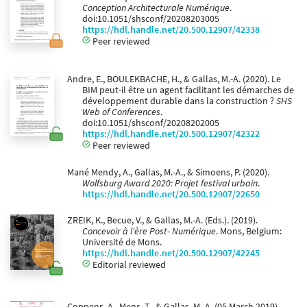
Conception Architecturale Numérique
.
doi:10.1051/shsconf/20208203005
https://hdl.handle.net/20.500.12907/42338
Peer reviewed
Andre, E., BOULEKBACHE, H., & Gallas, M.-A. (2020). Le
BIM peut-il être un agent facilitant les démarches de
développement durable dans la construction ?
SHS
Web of Conferences
.
doi:10.1051/shsconf/20208202005
https://hdl.handle.net/20.500.12907/42322
Peer reviewed
Mané Mendy, A., Gallas, M.-A., & Simoens, P. (2020).
Wolfsburg Award 2020: Projet festival urbain
.
https://hdl.handle.net/20.500.12907/22650
ZREIK, K., Becue, V., & Gallas, M.-A. (Eds.). (2019).
Concevoir à l'ère Post- Numérique
. Mons, Belgium:
Université de Mons.
https://hdl.handle.net/20.500.12907/42245
Editorial reviewed
Coppens, A., Mens, T., & Gallas, M.-A. (05 March 2019).