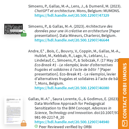
Simoens, P., Gallas, M.-A., Lens, J., & Dumenil, M. (2023).
ChatGPT et architecture
. Mons, Belgium: MUMONS.
https://hdl.handle.net/20.500.12907/47329
Simoens, P., & Gallas, M.-A. (2023).
Architecture des
données pour une IA créative en architecture
[Paper
presentation]. Data Mineurs, Charleroi, Belgium.
https://hdl.handle.net/20.500.12907/46644
Andre, E.* , Bois, C., Bouvry, V., Coppin, M., Gallas, M.-A.,
Hublet, M., Kebbab, R., Lago, N., Leblanc, L.,
Lindelauf, C., Simoens, P., & Sobczak, F. (17 May 2023).
Eco-Break #1 - Le réemploi, levier d'alternatives
CONTACT ORBI UMONS
frugales et solidaires à l'acte de bâtir ?
[Paper
presentation]. Eco-Break #1 - Le réemploi, levier
d'alternatives frugales et solidaires à l'acte de bâtir
?, Mons, Belgium.
https://hdl.handle.net/20.500.12907/46080
Gallas, M.-A.* , Saura Lorente, G., & Godimus, E. (2023). A
Data Workflow Approach for Pedagogical
Sensitization to the BIM Concept.
Advances in
Science, Technology and Innovation
. doi:10.1007/978-
981-99-2217-8_20
https://hdl.handle.net/20.500.12907/44940
Peer Reviewed verified by ORBi