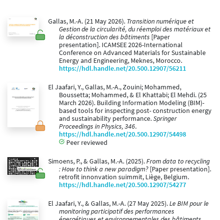
Gallas, M.-A. (21 May 2026).
Transition numérique et
Gestion de la circularité, du réemploi des matériaux et
la déconstruction des bâtiments
[Paper
presentation]. ICAMSEE 2026-International
Conference on Advanced Materials for Sustainable
Energy and Engineering, Meknes, Morocco.
https://hdl.handle.net/20.500.12907/56211
El Jaafari, Y., Gallas, M.-A., Zouini; Mohammed,
Boussetta; Mohammed, & El Khattabi; El Mehdi. (25
March 2026). Building Information Modeling (BIM)-
based tools for inspecting post- construction energy
and sustainability performance.
Springer
Proceedings in Physics, 346
.
https://hdl.handle.net/20.500.12907/54498
Peer reviewed
Simoens, P., & Gallas, M.-A. (2025).
From data to recycling
: How to think a new paradigm?
[Paper presentation].
retrofit innonvation suimmit, Liège, Belgium.
https://hdl.handle.net/20.500.12907/54277
El Jaafari, Y., & Gallas, M.-A. (27 May 2025).
Le BIM pour le
monitoring participatif des performances
énergétiques et environnementales des bâtiments