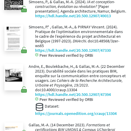
Simoens, P., & Gallas, M.-A. (2024).
IA et conception-
construction, évolution ou révolution?
[Paper
presentation]. Agenda architecture, Namur, Belgium.
https://hdl.handle.net/20.500.12907/49013
Simoens, P.* , Gallas, M.-A., & PIRNAY Vincent. (2024).
Pratique de l’optimisation environnementale dans
le cadre de l’expérience du projet architectural en
Belgique (1997-2023).
DNArchi
. doi:10.48568/3zer-
ws65
https://hdl.handle.net/20.500.12907/47330
Peer Reviewed verified by ORBi
Andre, E., Boulekbache, H., & Gallas, M.-A. (22 December
2023). Durabilité sociale dans les pratiques BIM,
enquête sur la communication entre concepteurs et
usagers.
Les Cahiers de la Recherche Architecturale,
Urbaine et Paysagère, 19/2023
.
doi:10.4000/craup.13304
https://hdl.handle.net/20.500.12907/47394
Peer Reviewed verified by ORBi
Dataset:
https://journals.openedition.org/craup/13304
Gallas, M.-A. (14 December 2023).
Formations et
certifications BIM UMONS & Campus UCharleroi