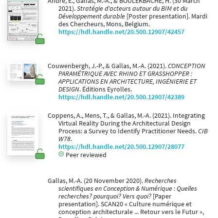
Andre, E., Gallas, M.-A., & BOULEKBACHE, H. (30 March
2021).
Stratégie d'acteurs autour du BIM et du
Développement durable
[Poster presentation]. Mardi
des Chercheurs, Mons, Belgium.
https://hdl.handle.net/20.500.12907/42457
Couwenbergh, J.-P., & Gallas, M.-A. (2021).
CONCEPTION
PARAMÉTRIQUE AVEC RHINO ET GRASSHOPPER :
APPLICATIONS EN ARCHITECTURE, INGÉNIERIE ET
DESIGN
. Éditions Eyrolles.
https://hdl.handle.net/20.500.12907/42389
Coppens, A., Mens, T., & Gallas, M.-A. (2021). Integrating
Virtual Reality During the Architectural Design
Process: a Survey to Identify Practitioner Needs.
CIB
W78
.
https://hdl.handle.net/20.500.12907/28077
Peer reviewed
Gallas, M.-A. (20 November 2020).
Recherches
scientifiques en Conception & Numérique : Quelles
recherches? pourquoi? Vers quoi?
[Paper
presentation]. SCAN20 « Culture numérique et
conception architecturale ... Retour vers le Futur »,