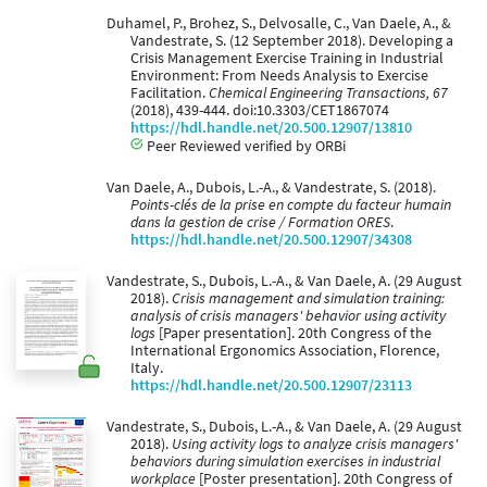
Duhamel, P., Brohez, S., Delvosalle, C., Van Daele, A., &
Vandestrate, S. (12 September 2018). Developing a
Crisis Management Exercise Training in Industrial
Environment: From Needs Analysis to Exercise
Facilitation.
Chemical Engineering Transactions, 67
(2018), 439-444. doi:10.3303/CET1867074
https://hdl.handle.net/20.500.12907/13810
Peer Reviewed verified by ORBi
Van Daele, A., Dubois, L.-A., & Vandestrate, S. (2018).
Points-clés de la prise en compte du facteur humain
dans la gestion de crise / Formation ORES
.
https://hdl.handle.net/20.500.12907/34308
Vandestrate, S., Dubois, L.-A., & Van Daele, A. (29 August
2018).
Crisis management and simulation training:
analysis of crisis managers' behavior using activity
logs
[Paper presentation]. 20th Congress of the
International Ergonomics Association, Florence,
Italy.
https://hdl.handle.net/20.500.12907/23113
Vandestrate, S., Dubois, L.-A., & Van Daele, A. (29 August
2018).
Using activity logs to analyze crisis managers'
behaviors during simulation exercises in industrial
workplace
[Poster presentation]. 20th Congress of