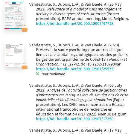
Vandestrate, S., Dubois, L.-A., & Van Daele, A. (26 May
2023).
Relevance of a model of risks management
activity in diverse types of crisis situation
[Poster
presentation]. BAPS annual meeting, Mons, Belgium.
https://hdl.handle.net/20.500.12907/47718
Vandestrate, S., Dubois, L.-A., & Van Daele, A. (2023).
Préserver la santé psychologique au travail : quel
lien avec le capital psychologique chez des policiers
belges durant la pandémie de Covid-19 ?
Humain et
Organisation, 7
(2), 27-42. doi:10.7202/1107904ar
https://hdl.handle.net/20.500.12907/25573
Peer reviewed
Vandestrate, S., Dubois, L.-A., & Van Daele, A. (06 July
2022).
Analyse de l'activité collective de gestionnaires
d'infrastructures à risques lors de simulations de crise
industrielle et de débriefings post-simulation
[Paper
presentation]. Les XVIIèmes rencontres du Réseau
international francophone de recherche en
éducation et formation (REF 2022), Namur, Belgium.
https://hdl.handle.net/20.500.12907/17256
Vandestrate, S., Dubois, L.-A., & Van Daele, A. (17 May