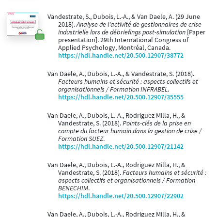
Vandestrate, S., Dubois, L.-A., & Van Daele, A. (29 June
2018).
Analyse de l'activité de gestionnaires de crise
industrielle lors de débriefings post-simulation
[Paper
presentation]. 29th International Congress of
Applied Psychology, Montréal, Canada.
https://hdl.handle.net/20.500.12907/38772
Van Daele, A., Dubois, L.-A., & Vandestrate, S. (2018).
Facteurs humains et sécurité : aspects collectifs et
organisationnels / Formation INFRABEL
.
https://hdl.handle.net/20.500.12907/35555
Van Daele, A., Dubois, L.-A., Rodriguez Milla, H., &
Vandestrate, S. (2018).
Points-clés de la prise en
compte du facteur humain dans la gestion de crise /
Formation SUEZ
.
https://hdl.handle.net/20.500.12907/21142
Van Daele, A., Dubois, L.-A., Rodriguez Milla, H., &
Vandestrate, S. (2018).
Facteurs humains et sécurité :
aspects collectifs et organisationnels / Formation
BENECHIM
.
https://hdl.handle.net/20.500.12907/22902
Van Daele, A., Dubois, L.-A., Rodriguez Milla, H., &