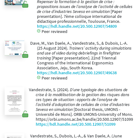
Repenser la formation à la gestion de crise :
propositions issues de l’analyse de l’activité de cellules
de crise d’industries Seveso en simulation
[Paper
presentation]. 7ème colloque international de
didactique professionnelle, Toulouse, France.
https://hdl.handle.net/20.500.12907/54809
Peer reviewed
Dave, M., Van Daele, A., Vandestrate, S., & Dubois, L.-A.
(25 August 2024).
Trainers’ activity during simulations
and use of video during debriefings in firefighter
training
[Paper presentation]. 22nd Triennal
Congress of the International Ergonomics
Association, Jeju, South Korea.
https://hdl.handle.net/20.500.12907/49638
Peer reviewed
Vandestrate, S. (2024).
D’une typologie des situations de
crise à la modélisation de la gestion des risques dans
ces types de situation : apports de l’analyse de
l’activité d’adaptation de cellules de crise d’industries
Seveso en simulation
[Doctoral thesis, UMONS -
Université de Mons]. ORBi UMONS-University of Mons.
https://orbi.umons.ac.be/handle/20.500.12907/51099
https://hdl.handle.net/20.500.12907/51099
Vandestrate, S., Dubois, L.-A., & Van Daele, A. (June