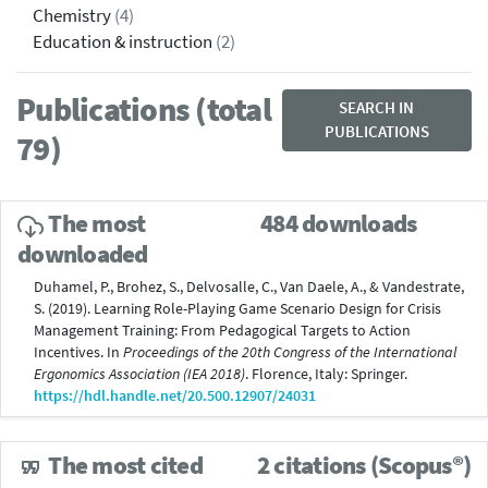
Chemistry
(4)
Education & instruction
(2)
Publications (total
SEARCH IN
PUBLICATIONS
79)
The most
484 downloads
downloaded
Duhamel, P., Brohez, S., Delvosalle, C., Van Daele, A., & Vandestrate,
S. (2019). Learning Role-Playing Game Scenario Design for Crisis
Management Training: From Pedagogical Targets to Action
Incentives. In
Proceedings of the 20th Congress of the International
Ergonomics Association (IEA 2018)
. Florence, Italy: Springer.
https://hdl.handle.net/20.500.12907/24031
The most cited
2 citations (Scopus®)