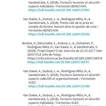
Vandestrate, S. (2018).
Facteurs humains et sécurité :
aspects individuels / Formation BENECHIM
.
https://hdl.handle.net/20.500.12907/27001
Van Daele, A., Dubois, L.-A., Rodriguez Milla, H., &
Vandestrate, S. (2018).
Points-clés de la prise en
compte du facteur humain dans la gestion de crise /
Formation BENECHIM
.
https://hdl.handle.net/20.500.12907/16192
Brohez, S., Delvosalle, C., Dubois, L.-A., Duhamel, P.,
Rodriguez Milla, H., Van Daele, A., & Vandestrate, S.
(2018).
Projet Expert'Crise. Exercice du 23-10-2017 chez
GEOCYCLE (site de Feluy)
.
https://orbi.umons.ac.be/handle/20.500.12907/36574
https://hdl.handle.net/20.500.12907/36574
Van Daele, A., Dubois, L.-A., Rodriguez Milla, H., &
Vandestrate, S. (2018).
Facteurs humains et sécurité :
aspects collectifs et organisationnels / Formation
SUEZ
.
https://hdl.handle.net/20.500.12907/27386
Van Daele, A., Dubois, L.-A., Rodriguez Milla, H., &
Vandestrate, S. (2018).
Facteurs humains et sécurité :
aspects individuels / Formation SUEZ
.