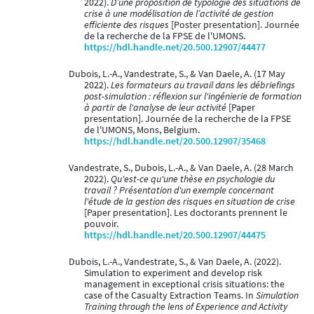
2022).
D’une proposition de typologie des situations de
crise à une modélisation de l’activité de gestion
efficiente des risques
[Poster presentation]. Journée
de la recherche de la FPSE de l'UMONS.
https://hdl.handle.net/20.500.12907/44477
Dubois, L.-A., Vandestrate, S., & Van Daele, A. (17 May
2022).
Les formateurs au travail dans les débriefings
post-simulation : réflexion sur l'ingénierie de formation
à partir de l'analyse de leur activité
[Paper
presentation]. Journée de la recherche de la FPSE
de l'UMONS, Mons, Belgium.
https://hdl.handle.net/20.500.12907/35468
Vandestrate, S., Dubois, L.-A., & Van Daele, A. (28 March
2022).
Qu'est-ce qu'une thèse en psychologie du
travail ? Présentation d'un exemple concernant
l'étude de la gestion des risques en situation de crise
[Paper presentation]. Les doctorants prennent le
pouvoir.
https://hdl.handle.net/20.500.12907/44475
Dubois, L.-A., Vandestrate, S., & Van Daele, A. (2022).
Simulation to experiment and develop risk
management in exceptional crisis situations: the
case of the Casualty Extraction Teams. In
Simulation
Training through the lens of Experience and Activity