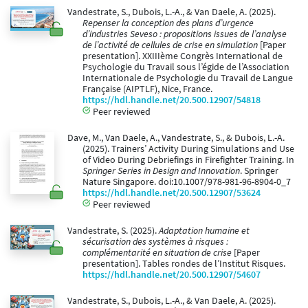
Vandestrate, S., Dubois, L.-A., & Van Daele, A. (2025).
Repenser la conception des plans d’urgence
d’industries Seveso : propositions issues de l’analyse
de l’activité de cellules de crise en simulation
[Paper
presentation]. XXIIIème Congrès International de
Psychologie du Travail sous l’égide de l’Association
Internationale de Psychologie du Travail de Langue
Française (AIPTLF), Nice, France.
https://hdl.handle.net/20.500.12907/54818
Peer reviewed
Dave, M., Van Daele, A., Vandestrate, S., & Dubois, L.-A.
(2025). Trainers’ Activity During Simulations and Use
of Video During Debriefings in Firefighter Training. In
Springer Series in Design and Innovation
. Springer
Nature Singapore. doi:10.1007/978-981-96-8904-0_7
https://hdl.handle.net/20.500.12907/53624
Peer reviewed
Vandestrate, S. (2025).
Adaptation humaine et
sécurisation des systèmes à risques :
complémentarité en situation de crise
[Paper
presentation]. Tables rondes de l’Institut Risques.
https://hdl.handle.net/20.500.12907/54607
Vandestrate, S., Dubois, L.-A., & Van Daele, A. (2025).