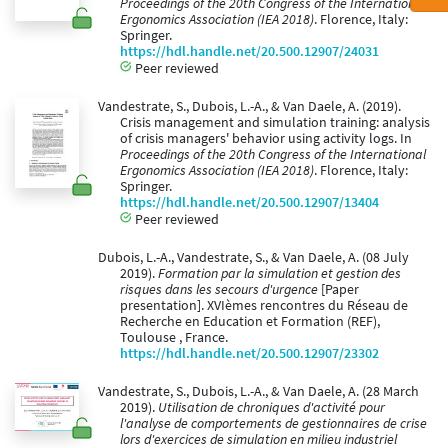
Proceedings of the 20th Congress of the International
Ergonomics Association (IEA 2018)
. Florence, Italy:
Springer.
https://hdl.handle.net/20.500.12907/24031
Peer reviewed
Vandestrate, S., Dubois, L.-A., & Van Daele, A. (2019).
Crisis management and simulation training: analysis
of crisis managers' behavior using activity logs. In
Proceedings of the 20th Congress of the International
Ergonomics Association (IEA 2018)
. Florence, Italy:
Springer.
https://hdl.handle.net/20.500.12907/13404
Peer reviewed
Dubois, L.-A., Vandestrate, S., & Van Daele, A. (08 July
2019).
Formation par la simulation et gestion des
risques dans les secours d'urgence
[Paper
presentation]. XVIèmes rencontres du Réseau de
Recherche en Education et Formation (REF),
Toulouse , France.
https://hdl.handle.net/20.500.12907/23302
Vandestrate, S., Dubois, L.-A., & Van Daele, A. (28 March
2019).
Utilisation de chroniques d'activité pour
l'analyse de comportements de gestionnaires de crise
lors d'exercices de simulation en milieu industriel