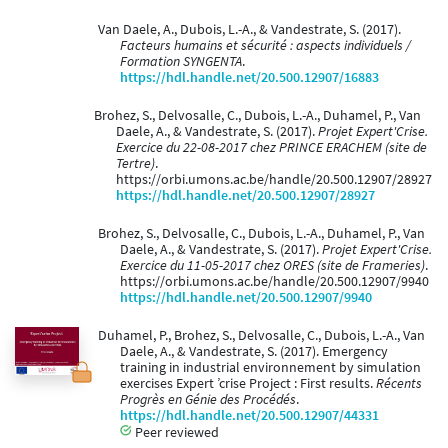
Van Daele, A., Dubois, L.-A., & Vandestrate, S. (2017).
Facteurs humains et sécurité : aspects individuels /
Formation SYNGENTA
.
https://hdl.handle.net/20.500.12907/16883
Brohez, S., Delvosalle, C., Dubois, L.-A., Duhamel, P., Van
Daele, A., & Vandestrate, S. (2017).
Projet Expert'Crise.
Exercice du 22-08-2017 chez PRINCE ERACHEM (site de
Tertre)
.
https://orbi.umons.ac.be/handle/20.500.12907/28927
https://hdl.handle.net/20.500.12907/28927
Brohez, S., Delvosalle, C., Dubois, L.-A., Duhamel, P., Van
Daele, A., & Vandestrate, S. (2017).
Projet Expert'Crise.
Exercice du 11-05-2017 chez ORES (site de Frameries)
.
https://orbi.umons.ac.be/handle/20.500.12907/9940
https://hdl.handle.net/20.500.12907/9940
Duhamel, P., Brohez, S., Delvosalle, C., Dubois, L.-A., Van
Daele, A., & Vandestrate, S. (2017). Emergency
training in industrial environnement by simulation
exercises Expert ’crise Project : First results.
Récents
Progrès en Génie des Procédés
.
https://hdl.handle.net/20.500.12907/44331
Peer reviewed