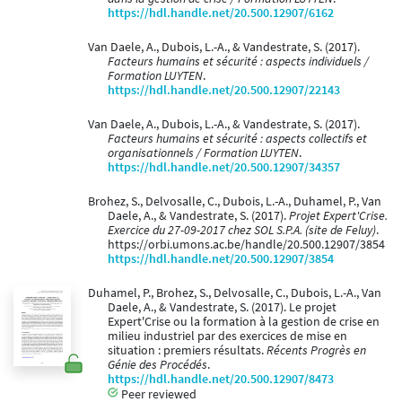
https://hdl.handle.net/20.500.12907/6162
Van Daele, A., Dubois, L.-A., & Vandestrate, S. (2017).
Facteurs humains et sécurité : aspects individuels /
Formation LUYTEN
.
https://hdl.handle.net/20.500.12907/22143
Van Daele, A., Dubois, L.-A., & Vandestrate, S. (2017).
Facteurs humains et sécurité : aspects collectifs et
organisationnels / Formation LUYTEN
.
https://hdl.handle.net/20.500.12907/34357
Brohez, S., Delvosalle, C., Dubois, L.-A., Duhamel, P., Van
Daele, A., & Vandestrate, S. (2017).
Projet Expert'Crise.
Exercice du 27-09-2017 chez SOL S.P.A. (site de Feluy)
.
https://orbi.umons.ac.be/handle/20.500.12907/3854
https://hdl.handle.net/20.500.12907/3854
Duhamel, P., Brohez, S., Delvosalle, C., Dubois, L.-A., Van
Daele, A., & Vandestrate, S. (2017). Le projet
Expert'Crise ou la formation à la gestion de crise en
milieu industriel par des exercices de mise en
situation : premiers résultats.
Récents Progrès en
Génie des Procédés
.
https://hdl.handle.net/20.500.12907/8473
Peer reviewed