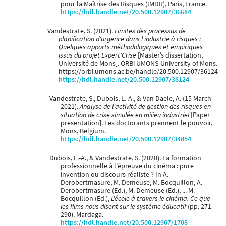
pour la Maîtrise des Risques (IMDR), Paris, France.
https://hdl.handle.net/20.500.12907/36684
Vandestrate, S. (2021).
Limites des processus de
planification d'urgence dans l'industrie à risques :
Quelques apports méthodologiques et empiriques
issus du projet Expert'Crise
[Master’s dissertation,
Université de Mons]. ORBi UMONS-University of Mons.
https://orbi.umons.ac.be/handle/20.500.12907/36124
https://hdl.handle.net/20.500.12907/36124
Vandestrate, S., Dubois, L.-A., & Van Daele, A. (15 March
2021).
Analyse de l'activité de gestion des risques en
situation de crise simulée en milieu industriel
[Paper
presentation]. Les doctorants prennent le pouvoir,
Mons, Belgium.
https://hdl.handle.net/20.500.12907/34854
Dubois, L.-A., & Vandestrate, S. (2020). La formation
professionnelle à l'épreuve du cinéma : pure
invention ou discours réaliste ? In A.
Derobertmasure, M. Demeuse, M. Bocquillon, A.
Derobertmasure (Ed.), M. Demeuse (Ed.), ... M.
Bocquillon (Ed.),
L'école à travers le cinéma. Ce que
les films nous disent sur le système éducatif
(pp. 271-
290). Mardaga.
https://hdl.handle.net/20.500.12907/1708