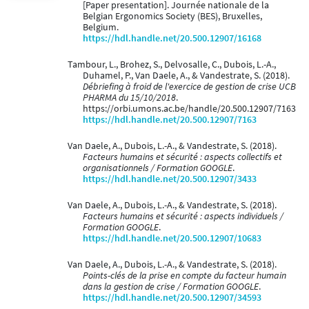
[Paper presentation]. Journée nationale de la
Belgian Ergonomics Society (BES), Bruxelles,
Belgium.
https://hdl.handle.net/20.500.12907/16168
Tambour, L., Brohez, S., Delvosalle, C., Dubois, L.-A.,
Duhamel, P., Van Daele, A., & Vandestrate, S. (2018).
Débriefing à froid de l'exercice de gestion de crise UCB
PHARMA du 15/10/2018
.
https://orbi.umons.ac.be/handle/20.500.12907/7163
https://hdl.handle.net/20.500.12907/7163
Van Daele, A., Dubois, L.-A., & Vandestrate, S. (2018).
Facteurs humains et sécurité : aspects collectifs et
organisationnels / Formation GOOGLE
.
https://hdl.handle.net/20.500.12907/3433
Van Daele, A., Dubois, L.-A., & Vandestrate, S. (2018).
Facteurs humains et sécurité : aspects individuels /
Formation GOOGLE
.
https://hdl.handle.net/20.500.12907/10683
Van Daele, A., Dubois, L.-A., & Vandestrate, S. (2018).
Points-clés de la prise en compte du facteur humain
dans la gestion de crise / Formation GOOGLE
.
https://hdl.handle.net/20.500.12907/34593