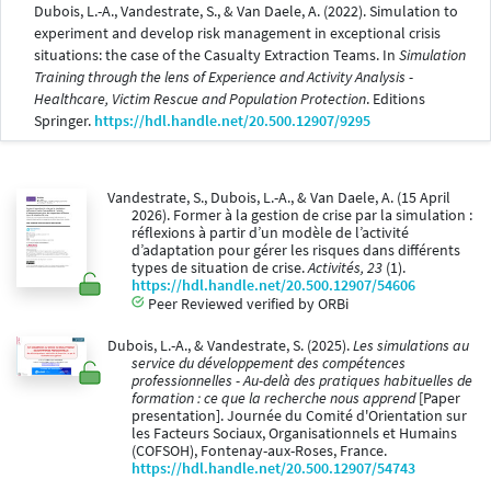
Dubois, L.-A., Vandestrate, S., & Van Daele, A. (2022). Simulation to
experiment and develop risk management in exceptional crisis
situations: the case of the Casualty Extraction Teams. In
Simulation
Training through the lens of Experience and Activity Analysis -
Healthcare, Victim Rescue and Population Protection
. Editions
Springer.
https://hdl.handle.net/20.500.12907/9295
Vandestrate, S., Dubois, L.-A., & Van Daele, A. (15 April
2026). Former à la gestion de crise par la simulation :
réflexions à partir d’un modèle de l’activité
d’adaptation pour gérer les risques dans différents
types de situation de crise.
Activités, 23
(1).
https://hdl.handle.net/20.500.12907/54606
Peer Reviewed verified by ORBi
Dubois, L.-A., & Vandestrate, S. (2025).
Les simulations au
service du développement des compétences
professionnelles - Au-delà des pratiques habituelles de
formation : ce que la recherche nous apprend
[Paper
presentation]. Journée du Comité d'Orientation sur
les Facteurs Sociaux, Organisationnels et Humains
(COFSOH), Fontenay-aux-Roses, France.
https://hdl.handle.net/20.500.12907/54743