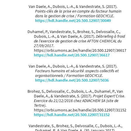
Van Daele, A., Dubois, L.-A., & Vandestrate, S. (2017).
Points-clés de la prise en compte du facteur humain
dans la gestion de crise / Formation GEOCYCLE
.
https://hdl.handle.net/20.500.12907/30049
Duhamel, P., Vandestrate, S., Brohez, S., Delvosalle, C.,
Dubois, L.-A., & Van Daele, A. (2017).
Débriefing à froid
de l'exercice de gestion de crise AFTON CHEMICAL du
27/09/2017
.
https://orbi.umons.ac.be/handle/20.500.12907/36617
https://hdl.handle.net/20.500.12907/36617
Van Daele, A., Dubois, L.-A., & Vandestrate, S. (2017).
Facteurs humains et sécurité :aspects collectifs et
organisationnels / Formation GEOCYCLE
.
https://hdl.handle.net/20.500.12907/5036
Brohez, S., Delvosalle, C., Dubois, L.-A., Duhamel, P., Van
Daele, A., & Vandestrate, S. (2017).
Projet Expert'Crise.
Exercice du 21/12/2016 chez ADVACHEM SA (site de
Tertre)
.
https://orbi.umons.ac.be/handle/20.500.12907/31152
https://hdl.handle.net/20.500.12907/31152
Vandestrate, S., Brohez, S., Delvosalle, C., Dubois, L.-A.,
Duhamel, P., & Van Daele, A. (30 January 2017).