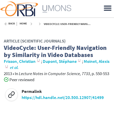
BACK
HOME
VIDEOCYCLE: USER-FRIENDLY NAVIGATION BY SIMILARITY IN VIDEO DATABASES - 2013
ARTICLE (SCIENTIFIC JOURNALS)
VideoCycle: User-Friendly Navigation
by Similarity in Video Databases
Frisson, Christian
;
Dupont, Stéphane
;
Moinet, Alexis
et al.
2013
•
In
Lecture Notes in Computer Science, 7733
, p. 550-553
Peer reviewed
Permalink
https://hdl.handle.net/20.500.12907/41499