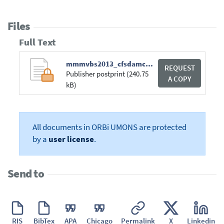
Files
Full Text
mmmvbs2013_cfsdamcpltrxstd_videocycle.pdf
REQUEST
Publisher postprint (240.75
A COPY
kB)
All documents in ORBi UMONS are protected
by a
user license
.
Send to
RIS
BibTex
APA
Chicago
Permalink
X
Linkedin