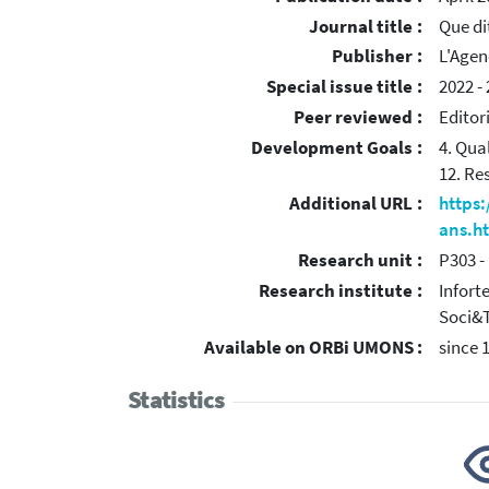
Journal title :
Que di
Publisher :
L'Agen
Special issue title :
2022 -
Peer reviewed :
Editor
Development Goals :
4. Qua
12. Re
Additional URL :
https
ans.h
Research unit :
P303 -
Research institute :
Infort
Soci&
Available on ORBi UMONS :
since 
Statistics