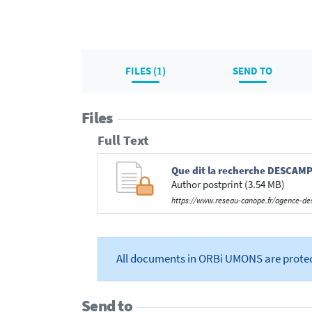
FILES (1)
SEND TO
Files
Full Text
Que dit la recherche DESCAM
Author postprint (3.54 MB)
https://www.reseau-canope.fr/agence-de
All documents in ORBi UMONS are prote
Send to