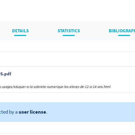
DETAILS
STATISTICS
BIBLIOGRAP
PS.pdf
s-usages/eduquer-a-la-sobriete-numerique-les-eleves-de-12-a-14-ans.html
cted by a
user license
.