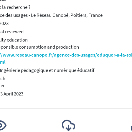
t la recherche ?
ce des usages - Le Réseau Canopé, Poitiers, France
 2023
ial reviewed
lity education
sponsible consumption and production
://www.reseau-canope.fr/agence-des-usages/eduquer-a-la-sob
tml
 Ingénierie pédagogique et numérique éducatif
ech
Ter
13 April 2023