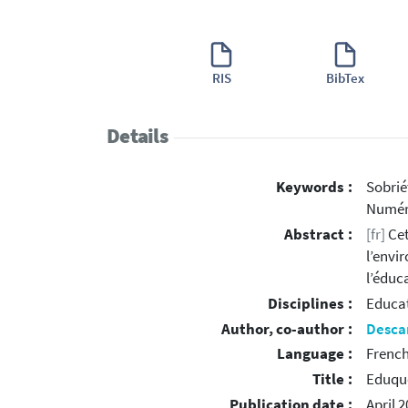
RIS
BibTex
Details
Keywords :
Sobrié
Numér
Abstract :
[fr]
Cet
l’envi
l’éduc
Disciplines :
Educat
Author, co-author :
Desca
Language :
Frenc
Title :
Eduque
Publication date :
April 