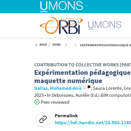
BACK
HOME
EXPÉRIMENTATION PÉDAGOGIQUE DE 
CONTRIBUTION TO COLLECTIVE WORKS (PAR
Expérimentation pédagogique de
maquette numérique
Gallas, Mohamed-Anis
;
Saura Lorente, Gre
2023
•
In
Deboissieu, Aurélie
(Ed.)
BIM computatio
Peer reviewed
Permalink
https://hdl.handle.net/20.500.129