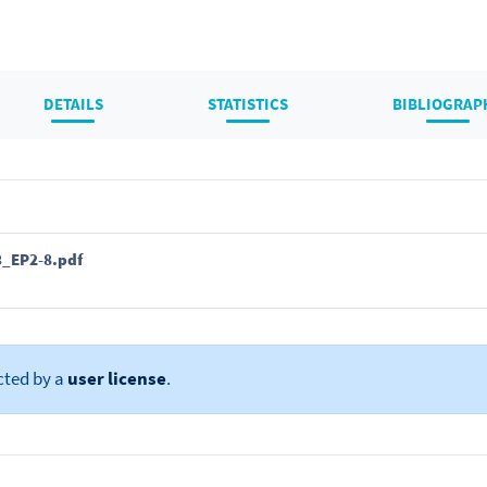
DETAILS
STATISTICS
BIBLIOGRAP
_EP2-8.pdf
cted by a
user license
.