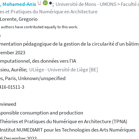
✱
s, Mohamed-Anis
;
Université de Mons - UMONS > Faculté d
es et Pratiques du Numérique en Architecture
Lorente, Gregorio
 authors have contributed equally to this work.
h
mentation pédagogique de la gestion de la circularité d’un bâti
vember 2023
mputationnel, des données vers l'IA
sieu, Aurélie;
ULiège - Université de Liège [BE]
es, Paris, Unknown/unspecified
416-01511-3
eviewed
sponsible consumption and production
 Théories et Pratiques du Numérique en Architecture (TPNA)
 Institut NUMEDIART pour les Technologies des Arts Numériques
06 December 2023