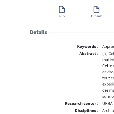
RIS
BibTex
Details
Keywords :
Approc
Abstract :
[fr]
Cet
matéri
Cette 
enviro
tout e
expéri
des ma
surmon
Research center :
URBAIN
Disciplines :
Archit