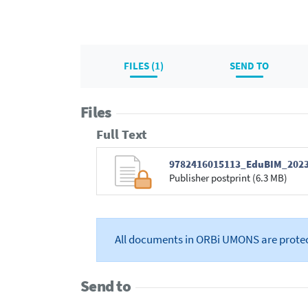
FILES (1)
SEND TO
Files
Full Text
9782416015113_EduBIM_2023
Publisher postprint (6.3 MB)
All documents in ORBi UMONS are prote
Send to