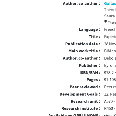
Author, co-author :
Galla
Théori
Saura 
✱
These
Language :
Frenc
Title :
Expéri
Publication date :
28 No
Main work title :
BIM co
Author, co-author :
Debois
Publisher :
Eyroll
ISBN/EAN :
978-2-
Pages :
91-108
Peer reviewed :
Peer r
Development Goals :
12. Re
Research unit :
A570 -
Research institute :
R450 -
Available on ORBi UMONS :
since 