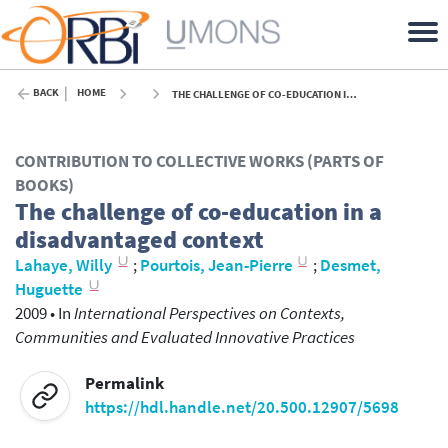
BACK
HOME
THE CHALLENGE OF CO-EDUCATION IN A DISADVANTAGED CONTEXT - 2009
CONTRIBUTION TO COLLECTIVE WORKS (PARTS OF
BOOKS)
The challenge of co-education in a
disadvantaged context
Lahaye, Willy
;
Pourtois, Jean-Pierre
;
Desmet,
Huguette
2009
•
In
International Perspectives on Contexts,
Communities and Evaluated Innovative Practices
Permalink
https://hdl.handle.net/20.500.12907/5698