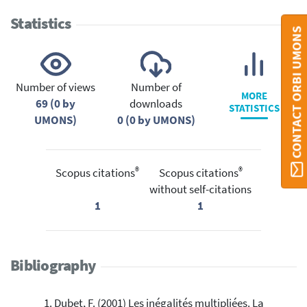
Statistics
CONTACT ORBI UMONS
Number of views
Number of
MORE
69 (0 by
downloads
STATISTICS
UMONS)
0 (0 by UMONS)
®
®
Scopus citations
Scopus citations
without self-citations
1
1
Bibliography
Dubet, F. (2001) Les inégalités multipliées. La