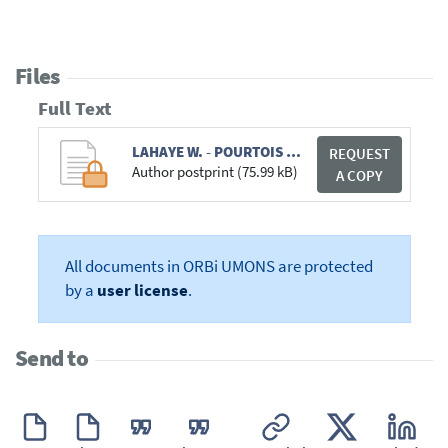
Files
Full Text
LAHAYE W. - POURTOIS J.P. - DESMET H. - 2009 - 18 - CHAPITRE.pdf
REQUEST
Author postprint (75.99 kB)
A COPY
All documents in ORBi UMONS are protected
by a
user license
.
Send to