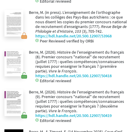
Editorial reviewed
Berre, M. (in press). L’enseignement de l’orthographe
dans les collèges des Pays-Bas autrichiens : ce que
nous disent les copies du premier concours national
de recrutement d’enseignants (1777).
Revue Belge de
Philologie et d'Histoire, 103
(3), 705-742.
https://hdl.handle.net/20.500.12907/53968
Peer Reviewed verified by ORBi
Berre, M. (2026). Histoire de l'enseignement du français
(8). Premier concours "national" de recrutement
(juillet 1777) : quelles compétences/connaissances
requises pour enseigner le français ? (première
partie).
Vivre le Français
.
https://hdl.handle.net/20.500.12907/50418
Editorial reviewed
Berre, M. (2026). Histoire de l'enseignement du français
(9). Premier concours "national" de recrutement
(juillet 1777) : quelles compétences/connaissances
requises pour enseigner le français ? (deuxième
partie).
Vivre le Français
.
https://hdl.handle.net/20.500.12907/50419
Editorial reviewed
Berre, M., & Zimont, E. (14 November 2025).
Coup d’œil