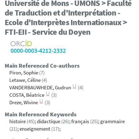
Université de Mons - UMONS > Faculté
de Traduction et d'Interprétation -
Ecole d'Interprètes Internationaux >
FTI-EII - Service du Doyen
0000-0003-4212-2332
Main Referenced Co-authors
Piron, Sophie
(7)
Letawe, Céline
(4)
VANDERBAUWHEDE, Gudrun
(4)
COSTA, Béatrice
(3)
Dreze, Wivine
(3)
Main Referenced Keywords
histoire
(45)
; didactique
(26)
; français
(25)
; grammaire
(21)
; enseignement
(17)
;