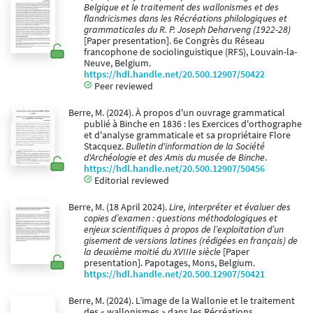
Belgique et le traitement des wallonismes et des
flandricismes dans les Récréations philologiques et
grammaticales du R. P. Joseph Deharveng (1922-28)
[Paper presentation]. 6e Congrès du Réseau
francophone de sociolinguistique (RFS), Louvain-la-
Neuve, Belgium.
https://hdl.handle.net/20.500.12907/50422
Peer reviewed
Berre, M. (2024). À propos d'un ouvrage grammatical
publié à Binche en 1836 : les Exercices d'orthographe
et d'analyse grammaticale et sa propriétaire Flore
Stacquez.
Bulletin d'information de la Société
d'Archéologie et des Amis du musée de Binche
.
https://hdl.handle.net/20.500.12907/50456
Editorial reviewed
Berre, M. (18 April 2024).
Lire, interpréter et évaluer des
copies d’examen : questions méthodologiques et
enjeux scientifiques à propos de l’exploitation d’un
gisement de versions latines (rédigées en français) de
la deuxième moitié du XVIIIe siècle
[Paper
presentation]. Papotages, Mons, Belgium.
https://hdl.handle.net/20.500.12907/50421
Berre, M. (2024). L’image de la Wallonie et le traitement
des « wallonismes » dans les Récréations