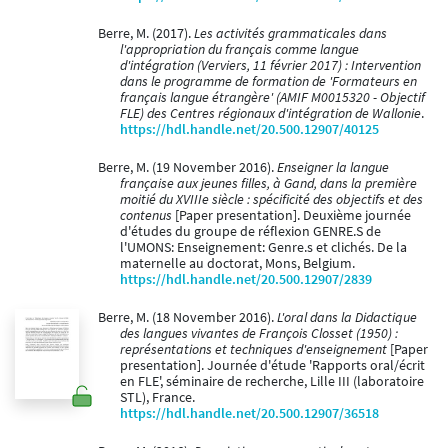
Berre, M. (2017).
Les activités grammaticales dans
l'appropriation du français comme langue
d'intégration (Verviers, 11 février 2017) : Intervention
dans le programme de formation de 'Formateurs en
français langue étrangère' (AMIF M0015320 - Objectif
FLE) des Centres régionaux d'intégration de Wallonie
.
https://hdl.handle.net/20.500.12907/40125
Berre, M. (19 November 2016).
Enseigner la langue
française aux jeunes filles, à Gand, dans la première
moitié du XVIIIe siècle : spécificité des objectifs et des
contenus
[Paper presentation]. Deuxième journée
d'études du groupe de réflexion GENRE.S de
l'UMONS: Enseignement: Genre.s et clichés. De la
maternelle au doctorat, Mons, Belgium.
https://hdl.handle.net/20.500.12907/2839
Berre, M. (18 November 2016).
L'oral dans la Didactique
des langues vivantes de François Closset (1950) :
représentations et techniques d'enseignement
[Paper
presentation]. Journée d'étude 'Rapports oral/écrit
en FLE', séminaire de recherche, Lille III (laboratoire
STL), France.
https://hdl.handle.net/20.500.12907/36518