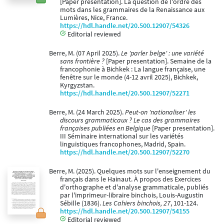
[Paper presentation]. La question de l'ordre des
mots dans les grammaires de la Renaissance aux
Lumières, Nice, France.
https://hdl.handle.net/20.500.12907/54326
Editorial reviewed
Berre, M. (07 April 2025).
Le 'parler belge' : une variété
sans frontière ?
[Paper presentation]. Semaine de la
francophonie à Bichkek : La langue française, une
fenêtre sur le monde (4-12 avril 2025), Bichkek,
Kyrgyzstan.
https://hdl.handle.net/20.500.12907/52271
Berre, M. (24 March 2025).
Peut-on 'nationaliser' les
discours grammaticaux ? Le cas des grammaires
françaises publiées en Belgique
[Paper presentation].
III Séminaire international sur les variétés
linguistiques francophones, Madrid, Spain.
https://hdl.handle.net/20.500.12907/52270
Berre, M. (2025). Quelques mots sur l'enseignement du
français dans le Hainaut. À propos des Exercices
d'orthographe et d'analyse grammaticale, publiés
par l'imprimeur-libraire binchois, Louis-Augustin
Sébille (1836).
Les Cahiers binchois, 27
, 101-124.
https://hdl.handle.net/20.500.12907/54155
Editorial reviewed