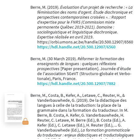
Berre, M. (2019).
Évaluation d'un projet de recherche : « La
féminisation des noms d'agent. Étude diachronique et
perspectives contemporaines croisées ». : Rapport
d'expertise pour le FNRS (Commission mixte
permanente Québec 2019-2021). Domaine :
sociolinguistique et linguistique diachronique.
Expertise réalisée en avril 2019
.
https://orbi.umons.ac.be/handle/20.500.12907/6560
https://hdl.handle.net/20.500.12907/6560
Berre, M. (30 March 2019).
Réformer la formation des
enseignants de langues : quelques réflexions
prospectives
[Paper presentation]. Journée d'étude
de l'association SGeVT (Structuro-globale et Verbo-
tonale), Paris, France.
https://hdl.handle.net/20.500.12907/7882
Berre, M., Costa, B., Kefer, A., Letawe, C., Reuter, H., &
Vanderbauwhede, G. (2019). De la didactique des
langues à celle de la traduction: la place de la
grammaire dans la formation du traducteur. In M.
Berre, B. Costa, A. Kefer, G. Vanderbauwhede, H.
Reuter, C. Letawe, M. Berre (Ed.), B. Costa (Ed.), A.
Kefer (Ed.), C. Letawe (Ed.), H. Reuter (Ed.), ... G.
Vanderbauwhede (Ed.),
La formation grammaticale
du traducteur : enjeux didactiques et traductologiques