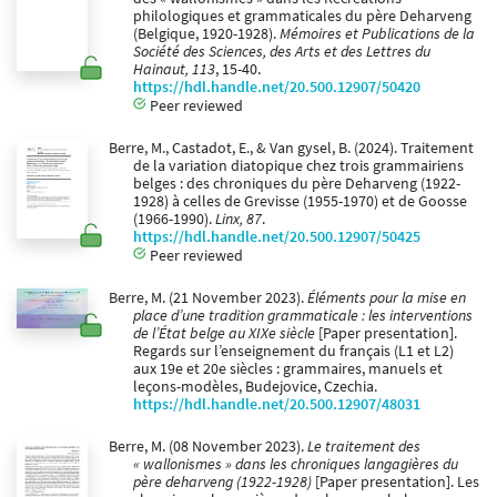
philologiques et grammaticales du père Deharveng
(Belgique, 1920-1928).
Mémoires et Publications de la
Société des Sciences, des Arts et des Lettres du
Hainaut, 113
, 15-40.
https://hdl.handle.net/20.500.12907/50420
Peer reviewed
Berre, M., Castadot, E., & Van gysel, B. (2024). Traitement
de la variation diatopique chez trois grammairiens
belges : des chroniques du père Deharveng (1922-
1928) à celles de Grevisse (1955-1970) et de Goosse
(1966-1990).
Linx, 87
.
https://hdl.handle.net/20.500.12907/50425
Peer reviewed
Berre, M. (21 November 2023).
Éléments pour la mise en
place d’une tradition grammaticale : les interventions
de l’État belge au XIXe siècle
[Paper presentation].
Regards sur l’enseignement du français (L1 et L2)
aux 19e et 20e siècles : grammaires, manuels et
leçons-modèles, Budejovice, Czechia.
https://hdl.handle.net/20.500.12907/48031
Berre, M. (08 November 2023).
Le traitement des
« wallonismes » dans les chroniques langagières du
père deharveng (1922-1928)
[Paper presentation]. Les