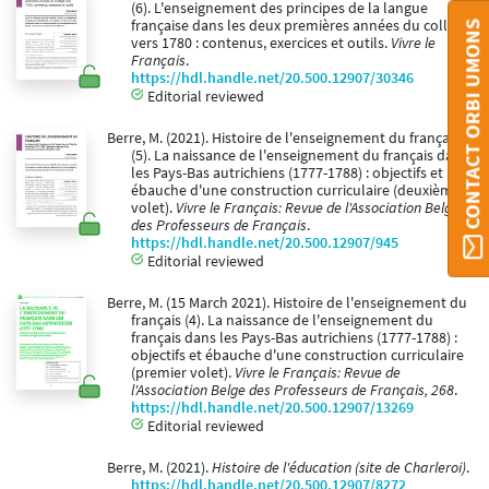
(6). L'enseignement des principes de la langue
française dans les deux premières années du collège
CONTACT ORBI UMONS
vers 1780 : contenus, exercices et outils.
Vivre le
Français
.
https://hdl.handle.net/20.500.12907/30346
Editorial reviewed
Berre, M. (2021). Histoire de l'enseignement du français
(5). La naissance de l'enseignement du français dans
les Pays-Bas autrichiens (1777-1788) : objectifs et
ébauche d'une construction curriculaire (deuxième
volet).
Vivre le Français: Revue de l'Association Belge
des Professeurs de Français
.
https://hdl.handle.net/20.500.12907/945
Editorial reviewed
Berre, M. (15 March 2021). Histoire de l'enseignement du
français (4). La naissance de l'enseignement du
français dans les Pays-Bas autrichiens (1777-1788) :
objectifs et ébauche d'une construction curriculaire
(premier volet).
Vivre le Français: Revue de
l'Association Belge des Professeurs de Français, 268
.
https://hdl.handle.net/20.500.12907/13269
Editorial reviewed
Berre, M. (2021).
Histoire de l'éducation (site de Charleroi)
.
https://hdl.handle.net/20.500.12907/8272