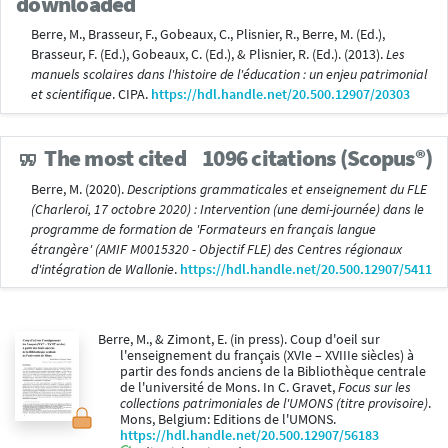
downloaded
Berre, M., Brasseur, F., Gobeaux, C., Plisnier, R., Berre, M. (Ed.),
Brasseur, F. (Ed.), Gobeaux, C. (Ed.), & Plisnier, R. (Ed.). (2013).
Les
manuels scolaires dans l'histoire de l'éducation : un enjeu patrimonial
et scientifique
. CIPA.
https://hdl.handle.net/20.500.12907/20303
The most cited
1096 citations (Scopus®)
Berre, M. (2020).
Descriptions grammaticales et enseignement du FLE
(Charleroi, 17 octobre 2020) : Intervention (une demi-journée) dans le
programme de formation de 'Formateurs en français langue
étrangère' (AMIF M0015320 - Objectif FLE) des Centres régionaux
d'intégration de Wallonie
.
https://hdl.handle.net/20.500.12907/5411
Berre, M., & Zimont, E. (in press). Coup d'oeil sur
l'enseignement du français (XVIe – XVIIIe siècles) à
partir des fonds anciens de la Bibliothèque centrale
de l'université de Mons. In C. Gravet,
Focus sur les
collections patrimoniales de l'UMONS (titre provisoire)
.
Mons, Belgium: Editions de l'UMONS.
https://hdl.handle.net/20.500.12907/56183