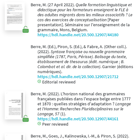
Berre, M. (27 April 2022).
Quelle formation linguistique et
didactique pour les formateurs enseignant le FLE à
des adultes migrants dans les milieux associatifs ? Le
cas des exercices de conceptualisation
[Paper
presentation]. Séminaire sur l'enseignement de la
grammaire, Mons, Belgium.
https://hdl.handle.net/20.500.12907/44180
Berre, M. (Ed.), Piron, S. (Ed.), & Fabre, A. (Other coll.).
(2022).
Syntaxe françoise ou nouvelle grammaire
simplifiée (1787, Paris, Périsse). Balisage du texte,
établissement de thesaurus (édit. numérique ; B.
Colombat et al. dir. de la collection)
. Garnier (éditions
numériques).
https://hdl.handle.net/20.500.12907/21712
Editorial reviewed
Berre, M. (2022). L'horizon national des grammaires
françaises publiées dans l'espace belge entre 1777
et 1870 : quelles stratégies d'adaptation ?
Langage
et l'Homme: Recherches Pluridisciplinaires sur le
Langage, 57
(1).
https://hdl.handle.net/20.500.12907/44161
Peer reviewed
Berre, M., Goes, J., Kalinowska, I.-M., & Piron, S. (2022).