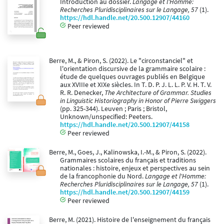
Introduction au dossier.
Langage et l'Homme:
Recherches Pluridisciplinaires sur le Langage, 57
(1).
https://hdl.handle.net/20.500.12907/44160
Peer reviewed
Berre, M., & Piron, S. (2022). Le "circonstanciel" et
l'orientation discursive de la grammaire scolaire :
étude de quelques ouvrages publiés en Belgique
aux XVIIIe et XIXe siècles. In T. D. P. J. L. L. P. V. H. T. V.
R. R. Denecker,
The Architecture of Grammar. Studies
in Linguistic Historiography in Honor of Pierre Swiggers
(pp. 325-344). Leuven ; Paris ; Bristol,
Unknown/unspecified: Peeters.
https://hdl.handle.net/20.500.12907/44158
Peer reviewed
Berre, M., Goes, J., Kalinowska, I.-M., & Piron, S. (2022).
Grammaires scolaires du français et traditions
nationales : histoire, enjeux et perspectives au sein
de la francophonie du Nord.
Langage et l'Homme:
Recherches Pluridisciplinaires sur le Langage, 57
(1).
https://hdl.handle.net/20.500.12907/44159
Peer reviewed
Berre, M. (2021). Histoire de l'enseignement du français