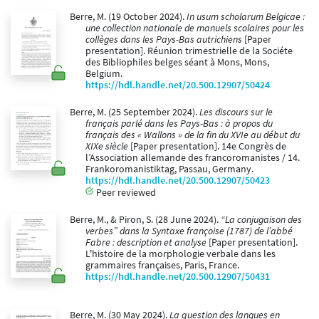
Berre, M. (19 October 2024).
In usum scholarum Belgicae :
une collection nationale de manuels scolaires pour les
collèges dans les Pays-Bas autrichiens
[Paper
presentation]. Réunion trimestrielle de la Sociéte
des Bibliophiles belges séant à Mons, Mons,
Belgium.
https://hdl.handle.net/20.500.12907/50424
Berre, M. (25 September 2024).
Les discours sur le
français parlé dans les Pays-Bas : à propos du
français des « Wallons » de la fin du XVIe au début du
XIXe siècle
[Paper presentation]. 14e Congrès de
l’Association allemande des francoromanistes / 14.
Frankoromanistiktag, Passau, Germany.
https://hdl.handle.net/20.500.12907/50423
Peer reviewed
Berre, M., & Piron, S. (28 June 2024).
“La conjugaison des
verbes” dans la Syntaxe françoise (1787) de l’abbé
Fabre : description et analyse
[Paper presentation].
L'histoire de la morphologie verbale dans les
grammaires françaises, Paris, France.
https://hdl.handle.net/20.500.12907/50431
Berre, M. (30 May 2024).
La question des langues en