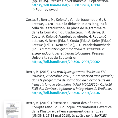
(pp. 15-35). Presses Universitaires du Septentrion.
https://hdl.handle.net/20.500.12907/10234
Peer reviewed
Costa, B., Berre, M., Kefer, A., Vanderbauwhede, G., &
Letawe, C. (2019). De la didactique des langues à
cella de la traduction : la place de la grammaire
dans la formation du traducteur. In M. Berre, B.
Costa, A. Kefer, G. Vanderbauwhede, H. Reuter, C.
Letawe, M. Berre (Ed.), B. Costa (Ed.), A. Kefer (Ed.), C.
Letawe (Ed.), H. Reuter (Ed.), ... G. Vanderbauwhede
(Ed.),
La formation grammaticale du traducteur :
enjeux didactiques et traductologiques
. Presses
Universitaires du Septentrion.
https://hdl.handle.net/20.500.12907/20602
Berre, M. (2018).
Les pratiques grammaticales en FLE
(Nivelles, 20 octobre 2018). : Intervention (une journée)
dans le programme de formation de 'Formateurs en
français langue étrangère' (AMIF M0015320 - Objectif
FLE) des Centres régionaux d'intégration de Wallonie
.
https://hdl.handle.net/20.500.12907/20636
Berre, M. (2018). L'exercice au coeur des débats. :
Compte rendu du Colloque international L'exercice
dans l'histoire de l'enseignement des langues
(UMONS, 17-18 mai 2018).
La Lettre de la SIHFLES