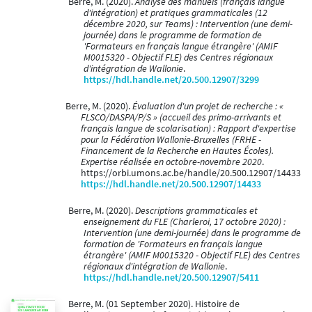
Berre, M. (2020).
Analyse des manuels (français langue
d'intégration) et pratiques grammaticales (12
décembre 2020, sur Teams) : Intervention (une demi-
journée) dans le programme de formation de
'Formateurs en français langue étrangère' (AMIF
M0015320 - Objectif FLE) des Centres régionaux
d'intégration de Wallonie
.
https://hdl.handle.net/20.500.12907/3299
Berre, M. (2020).
Évaluation d'un projet de recherche : «
FLSCO/DASPA/P/S » (accueil des primo-arrivants et
français langue de scolarisation) : Rapport d'expertise
pour la Fédération Wallonie-Bruxelles (FRHE -
Financement de la Recherche en Hautes Écoles).
Expertise réalisée en octobre-novembre 2020
.
https://orbi.umons.ac.be/handle/20.500.12907/14433
https://hdl.handle.net/20.500.12907/14433
Berre, M. (2020).
Descriptions grammaticales et
enseignement du FLE (Charleroi, 17 octobre 2020) :
Intervention (une demi-journée) dans le programme de
formation de 'Formateurs en français langue
étrangère' (AMIF M0015320 - Objectif FLE) des Centres
régionaux d'intégration de Wallonie
.
https://hdl.handle.net/20.500.12907/5411
Berre, M. (01 September 2020). Histoire de