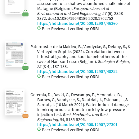
assessment of a shallow abandoned chalk mine of
Malogne (Belgium).
European Journal of
Environmental and Civil Engineering, 27
(6), 2358 -
2372. doi:10.1080/19648189.2020.1762752
https://hdl.handle.net/20.500.12907/46360
Peer Reviewed verified by ORBi
Paternoster de la Mairieu, B., Vandycke, S., Delaby, S., &
Verheyden Sophie. (2022). Correlation between
lithostratigraphy and karstic speleothems at the
cave of Han-sur-Lesse (Belgium).
Geologica Belgica,
25
(3-4), 187-188.
https://hdl.handle.net/20.500.12907/48252
Peer Reviewed verified by ORBi
Geremia, D., David, C., Descamps, F., Menendez, B.,
Barnes, C., Vandycke, S., Dautriat, J., Esteban, L., &
Sarout, J. (10 March 2021). Water-induced damage
in microporous carbonate rock by low-pressure
injection test.
Rock Mechanics and Rock
Engineering, 54
, 5185-5206.
https://hdl.handle.net/20.500.12907/27301
Peer Reviewed verified by ORBi