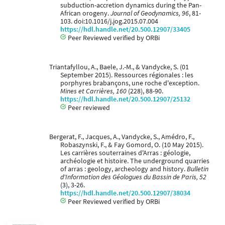
subduction-accretion dynamics during the Pan-
African orogeny.
Journal of Geodynamics, 96
, 81-
103. doi:10.1016/j.jog.2015.07.004
https://hdl.handle.net/20.500.12907/33405
Peer Reviewed verified by ORBi
Triantafyllou, A., Baele, J.-M., & Vandycke, S. (01
September 2015). Ressources régionales : les
porphyres brabançons, une roche d'exception.
Mines et Carrières, 160
(228), 88-90.
https://hdl.handle.net/20.500.12907/25132
Peer reviewed
Bergerat, F., Jacques, A., Vandycke, S., Amédro, F.,
Robaszynski, F., & Fay Gomord, O. (10 May 2015).
Les carrières souterraines d'Arras : géologie,
archéologie et histoire. The underground quarries
of arras : geology, archeology and history.
Bulletin
d'Information des Géologues du Bassin de Paris, 52
(3), 3-26.
https://hdl.handle.net/20.500.12907/38034
Peer Reviewed verified by ORBi