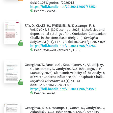
doi:10.1051/geotech/2026015
https://hdl.handle.net/20.500.12907/55852
Peer reviewed
FAY, O., CLAES, H., SWENNEN, R., Descamps, F., &
VANDYCKE, S. (30 December 2025). Lithofacies and
depositional settings of the Coniacian–Campanian
Chalks in the Mons Basin (Belgium).
Geologica
Belgica, 28
(3-4), 147-172. doi:10.20341/gb.2025.006
https://hdl.handle.net/20.500.12907/54256
Peer Reviewed verified by ORBi
Georgieva, T., Paneiro, G., Kouzmanov, K., Ajdanlijsky,
G., Descamps, F., Vandycke, S., & Tshibangu, J.-P.
(January 2024). Ultrasonic Velocity of the Analysis
of Water Content Influence on Phosphatic Chalk.
Inzynieria Mineralna, 53
(1), 51 - 61.
doi:10.29227/IM-2024-01-07
https://hdl.handle.net/20.500.12907/51959
Peer reviewed
Georgieva, T. D., Descamps, F., Gonze, N., Vandycke, S.,
Ajdanlijsky, G., & Tshibangu, K. (2023). Stability