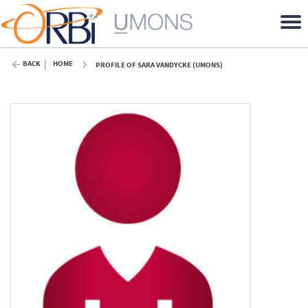
BACK
HOME
PROFILE OF SARA VANDYCKE (UMONS)