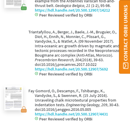
example from the Ardennes Variscan fold-and-
thrust belt.
Geologica Belgica, 21
(1-2), 95-98.
CONTACT ORBI UMONS
https://hdl.handle.net/20.500.12907/14212
Peer Reviewed verified by ORBi
Triantafyllou, A., Berger, J., Baele, J.-M., Bruguier, O.,
Diot, H., Ennih, N., Monnier, C., Plissart, G.,
Vandycke, S., & Watlet, A. (09 November 2017).
Intra-oceanic arc growth driven by magmatic and
tectonic processes recorded in the Neoproterozoic
Bougmane arc complex (Anti-Atlas, Morocco).
Precambrian Research, 304(2018)
, 39-63.
doi:10.1016/j.precamres.2017.10.022
https://hdl.handle.net/20.500.12907/5692
Peer Reviewed verified by ORBi
Fay Gomord, O., Descamps, F., Tshibangu, K.,
Vandycke, S., & Swennen, R. (15 July 2016).
Unraveling chalk microtextural properties from
indentation tests.
Engineering Geology, 209
, 30-43.
doi:10.1016/j.enggeo.2016.05.005
https://hdl.handle.net/20.500.12907/4431
Peer Reviewed verified by ORBi