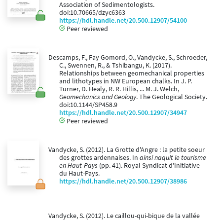
Association of Sedimentologists.
doi:10.70665/dzyc6363
https://hdl.handle.net/20.500.12907/54100
Peer reviewed
Descamps, F., Fay Gomord, O., Vandycke, S., Schroeder,
C., Swennen, R., & Tshibangu, K. (2017).
Relationships between geomechanical properties
and lithotypes in NW European chalks. In J. P.
Turner, D. Healy, R. R. Hillis, ... M. J. Welch,
Geomechanics and Geology
. The Geological Society.
doi:10.1144/SP458.9
https://hdl.handle.net/20.500.12907/34947
Peer reviewed
Vandycke, S. (2012). La Grotte d'Angre : la petite soeur
des grottes ardennaises. In
ainsi naquit le tourisme
en Haut-Pays
(pp. 41). Royal Syndicat d'Initiative
du Haut-Pays.
https://hdl.handle.net/20.500.12907/38986
Vandycke, S. (2012). Le caillou-qui-bique de la vallée