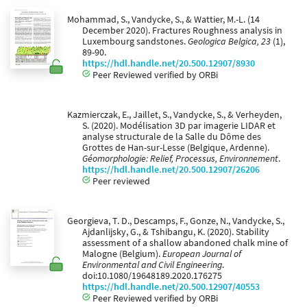
Mohammad, S., Vandycke, S., & Wattier, M.-L. (14
December 2020). Fractures Roughness analysis in
Luxembourg sandstones.
Geologica Belgica, 23
(1),
89-90.
https://hdl.handle.net/20.500.12907/8930
Peer Reviewed verified by ORBi
Kazmierczak, E., Jaillet, S., Vandycke, S., & Verheyden,
S. (2020). Modélisation 3D par imagerie LIDAR et
analyse structurale de la Salle du Dôme des
Grottes de Han-sur-Lesse (Belgique, Ardenne).
Géomorphologie: Relief, Processus, Environnement
.
https://hdl.handle.net/20.500.12907/26206
Peer reviewed
Georgieva, T. D., Descamps, F., Gonze, N., Vandycke, S.,
Ajdanlijsky, G., & Tshibangu, K. (2020). Stability
assessment of a shallow abandoned chalk mine of
Malogne (Belgium).
European Journal of
Environmental and Civil Engineering
.
doi:10.1080/19648189.2020.176275
https://hdl.handle.net/20.500.12907/40553
Peer Reviewed verified by ORBi