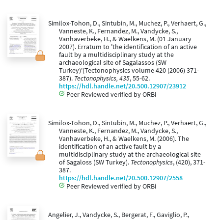
Similox-Tohon, D., Sintubin, M., Muchez, P., Verhaert, G.,
Vanneste, K., Fernandez, M., Vandycke, S.,
Vanhaverbeke, H., & Waelkens, M. (01 January
2007). Erratum to 'the identification of an active
fault by a multidisciplinary study at the
archaeological site of Sagalassos (SW
Turkey)'(Tectonophysics volume 420 (2006) 371-
387).
Tectonophysics, 435
, 55-62.
https://hdl.handle.net/20.500.12907/23912
Peer Reviewed verified by ORBi
Similox-Tohon, D., Sintubin, M., Muchez, P., Verhaert, G.,
Vanneste, K., Fernandez, M., Vandycke, S.,
Vanhaverbeke, H., & Waelkens, M. (2006). The
identification of an active fault by a
multidisciplinary study at the archaeological site
of Sagaloss (SW Turkey).
Tectonophysics
, (420), 371-
387.
https://hdl.handle.net/20.500.12907/2558
Peer Reviewed verified by ORBi
Angelier, J., Vandycke, S., Bergerat, F., Gaviglio, P.,