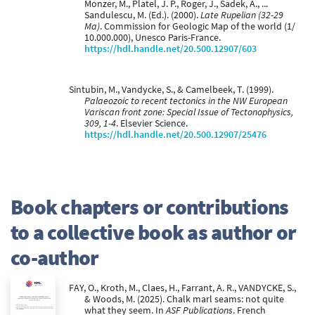
Monzer, M., Platel, J. P., Roger, J., Sadek, A., ...
Sandulescu, M. (Ed.). (2000).
Late Rupelian (32-29
Ma)
. Commission for Geologic Map of the world (1/
10.000.000), Unesco Paris-France.
https://hdl.handle.net/20.500.12907/603
Sintubin, M., Vandycke, S., & Camelbeek, T. (1999).
Palaeozoic to recent tectonics in the NW European
Variscan front zone: Special Issue of Tectonophysics,
309, 1-4
. Elsevier Science.
https://hdl.handle.net/20.500.12907/25476
Book chapters or contributions
to a collective book as author or
co-author
FAY, O., Kroth, M., Claes, H., Farrant, A. R., VANDYCKE, S.,
& Woods, M. (2025). Chalk marl seams: not quite
what they seem. In
ASF Publications
. French