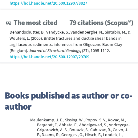
https://hdl.handle.net/20.500.12907/8827
The most cited
79 citations (Scopus®)
Dehandschutter, B., Vandycke, S., Vandenberghe, N., Sintubin, M., &
Wouters, L. (2005). Brittle fractures and ductile shear bands in
argillaceous sediments: inferences from Oligocene Boom Clay
(Belgium).
Journal of Structural Geology
, (27), 1095-1112.
https://hdl.handle.net/20.500.12907/29709
Books published as author or co-
author
Meulenkamp, J. E., Sissing, W., Popov, S. V., Kovac, M.,
Bergerat, F., Abbate, E., Abdelgawad, S., Andreyega-
Grigorovich, A. S., Bouaziz, S., Cahuzac, B., Calvo, J.
P., Daams, R., Georgiev, G., Hirsch, F., Londeix, L.,