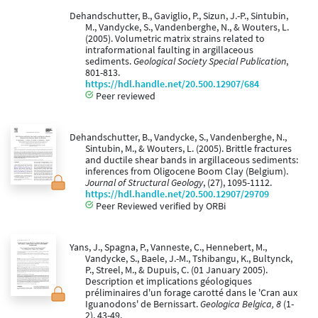
Dehandschutter, B., Gaviglio, P., Sizun, J.-P., Sintubin,
M., Vandycke, S., Vandenberghe, N., & Wouters, L.
(2005). Volumetric matrix strains related to
intraformational faulting in argillaceous
sediments.
Geological Society Special Publication
,
801-813.
https://hdl.handle.net/20.500.12907/684
Peer reviewed
Dehandschutter, B., Vandycke, S., Vandenberghe, N.,
Sintubin, M., & Wouters, L. (2005). Brittle fractures
and ductile shear bands in argillaceous sediments:
inferences from Oligocene Boom Clay (Belgium).
Journal of Structural Geology
, (27), 1095-1112.
https://hdl.handle.net/20.500.12907/29709
Peer Reviewed verified by ORBi
Yans, J., Spagna, P., Vanneste, C., Hennebert, M.,
Vandycke, S., Baele, J.-M., Tshibangu, K., Bultynck,
P., Streel, M., & Dupuis, C. (01 January 2005).
Description et implications géologiques
préliminaires d'un forage carotté dans le 'Cran aux
Iguanodons' de Bernissart.
Geologica Belgica, 8
(1-
2), 43-49.