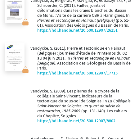
Vandycke, S., Bergerat, F., Gaviglio, P., Robaszynski, F., &
Schroerder, C. (2011). Failles, joints et
déformations dans les craies blanches du Bassin
de Mons. : Visite de la carrière CBR à Harmignies. In
Pierres et Tectonique en Hainaut (Belgique)
(pp. 51-
61). Association des Géologues du Bassin de Paris.
https://hdl.handle.net/20.500.12907/26151
Vandycke, S. (2011). Pierre et Tectonique en Hainaut
(Belgique) : journées d'étude de Printemps du 02
au 04 juin 2011. In
Pierres et Tectonique en Hainaut
(Belgique)
. Association des Géologues du Bassin de
Paris.
https://hdl.handle.net/20.500.12907/17715
Vandycke, S. (2009). Les pierres de la crypte de la
collégiale Saint-Vincent, indicateurs de la
tectonique du sous-sol de Soignies. In
La Collégiale
Saint-Vincent de Soignies, un quart de siècle de
restauration, 1985-2009
(pp. 131-140). Les cahiers
du Chapitre, Soignies.
https://hdl.handle.net/20.500.12907/8802
Meulenkamp, J. E., Sissing, W., Ilyina, L. B., Kovac, M.,