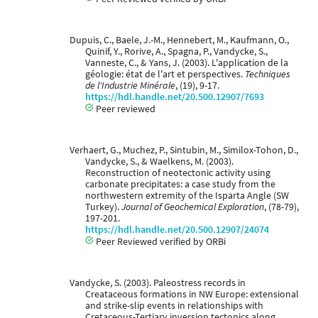
Dupuis, C., Baele, J.-M., Hennebert, M., Kaufmann, O.,
Quinif, Y., Rorive, A., Spagna, P., Vandycke, S.,
Vanneste, C., & Yans, J. (2003). L'application de la
géologie: état de l'art et perspectives.
Techniques
de l'Industrie Minérale
, (19), 9-17.
https://hdl.handle.net/20.500.12907/7693
Peer reviewed
Verhaert, G., Muchez, P., Sintubin, M., Similox-Tohon, D.,
Vandycke, S., & Waelkens, M. (2003).
Reconstruction of neotectonic activity using
carbonate precipitates: a case study from the
northwestern extremity of the Isparta Angle (SW
Turkey).
Journal of Geochemical Exploration
, (78-79),
197-201.
https://hdl.handle.net/20.500.12907/24074
Peer Reviewed verified by ORBi
Vandycke, S. (2003). Paleostress records in
Creataceous formations in NW Europe: extensional
and strike-slip events in relationships with
Cretaceous-Tertiary inversion tectonics along