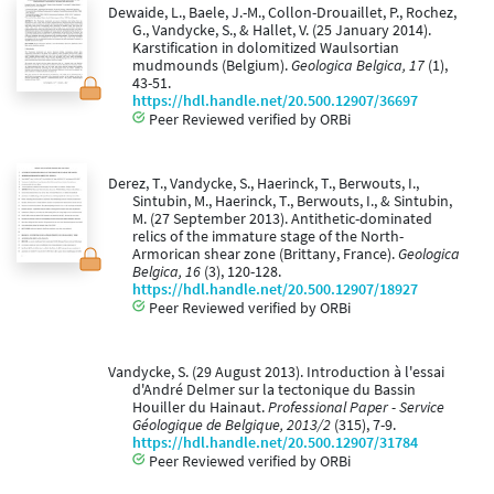
Dewaide, L., Baele, J.-M., Collon-Drouaillet, P., Rochez,
G., Vandycke, S., & Hallet, V. (25 January 2014).
Karstification in dolomitized Waulsortian
mudmounds (Belgium).
Geologica Belgica, 17
(1),
43-51.
https://hdl.handle.net/20.500.12907/36697
Peer Reviewed verified by ORBi
Derez, T., Vandycke, S., Haerinck, T., Berwouts, I.,
Sintubin, M., Haerinck, T., Berwouts, I., & Sintubin,
M. (27 September 2013). Antithetic-dominated
relics of the immature stage of the North-
Armorican shear zone (Brittany, France).
Geologica
Belgica, 16
(3), 120-128.
https://hdl.handle.net/20.500.12907/18927
Peer Reviewed verified by ORBi
Vandycke, S. (29 August 2013). Introduction à l'essai
d'André Delmer sur la tectonique du Bassin
Houiller du Hainaut.
Professional Paper - Service
Géologique de Belgique, 2013/2
(315), 7-9.
https://hdl.handle.net/20.500.12907/31784
Peer Reviewed verified by ORBi