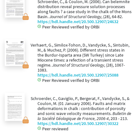
Schroerder, C., & Coulon, M. (2006). Can belemnite
distribution reveal pressure solution processes
along faults ? a case study in the chalk of the Mons
Basin.
Journal of Structural Geology
, (28), 64-82.
https://hdl.handle.net/20.500.12907/24632
Peer Reviewed verified by ORBi
Verhaert, G., Similox-Tohon, D., Vandycke, S., Sintubin,
M., & Muchez, P. (2006). Different stress states in
the Burdur-Isparta area (SW Turkey) since Late
Miocene times: a refection of a transient stress
regime.
Journal of Structural Geology
, (28), 1067-
1083.
https://hdl.handle.net/20.500.12907/25088
Peer Reviewed verified by ORBi
Schroerder, C., Gaviglio, P., Bergerat, F., Vandycke, S., &
Coulon, M. (01 January 2006). Faults and matrix
deformations in chalk : contribution of porosity
and sonic wave velocity measurements.
Bulletin de
la Société Géologique de France, 2006-4
, 203 - 213.
https://hdl.handle.net/20.500.12907/30322
Peer reviewed