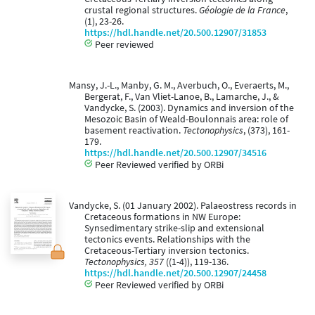
crustal regional structures.
Géologie de la France
,
(1), 23-26.
https://hdl.handle.net/20.500.12907/31853
Peer reviewed
Mansy, J.-L., Manby, G. M., Averbuch, O., Everaerts, M.,
Bergerat, F., Van Vliet-Lanoe, B., Lamarche, J., &
Vandycke, S. (2003). Dynamics and inversion of the
Mesozoic Basin of Weald-Boulonnais area: role of
basement reactivation.
Tectonophysics
, (373), 161-
179.
https://hdl.handle.net/20.500.12907/34516
Peer Reviewed verified by ORBi
Vandycke, S. (01 January 2002). Palaeostress records in
Cretaceous formations in NW Europe:
Synsedimentary strike-slip and extensional
tectonics events. Relationships with the
Cretaceous-Tertiary inversion tectonics.
Tectonophysics, 357
((1-4)), 119-136.
https://hdl.handle.net/20.500.12907/24458
Peer Reviewed verified by ORBi