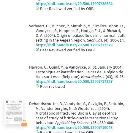
https://hdl.handle.net/20.500.12907/38364
Peer Reviewed verified by ORBi
Verhaert, G., Muchez, P., Sintubin, M., Similox-Tohon, D.,
Vandycke, S., Keppens, E., Hodge, E. J., & Richard,
D. A. (2004). Origin of palaeofluids in a normal fault
setting in the Aegean region.
Geofluids
, (4), 300-314.
https://hdl.handle.net/20.500.12907/13529
Peer Reviewed verified by ORBi
Havron, C., Quinif, Y., & Vandycke, S. (01 January 2004).
Tectonique et karstification. Le cas de la région de
Han-sur-Lesse (Belgique).
Karstologia, 1
(43), 19-26.
https://hdl.handle.net/20.500.12907/17227
Peer reviewed
Dehandschutter, B., Vandycke, S., Gaviglio, P., Sintubin,
M., Vandenberghe, N., & Wouters, L. (2004).
Microfabric of fractured Boom Clay at depth: a
case of study of brittle-ductile transitional clay
behaviour.
Applied Clay Science
, (26), 389-400.
https://hdl.handle.net/20.500.12907/19043
Peer Reviewed verified by ORBi