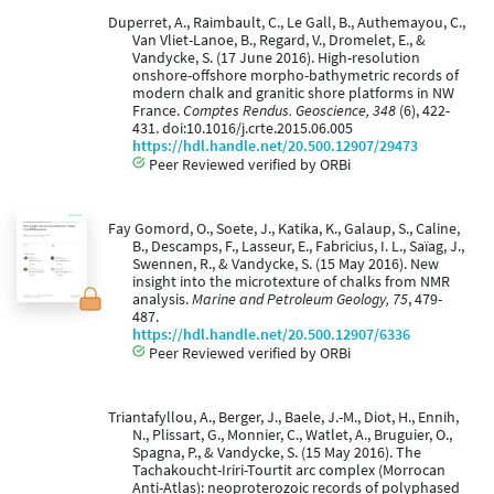
Duperret, A., Raimbault, C., Le Gall, B., Authemayou, C.,
Van Vliet-Lanoe, B., Regard, V., Dromelet, E., &
Vandycke, S. (17 June 2016). High-resolution
onshore-offshore morpho-bathymetric records of
modern chalk and granitic shore platforms in NW
France.
Comptes Rendus. Geoscience, 348
(6), 422-
431. doi:10.1016/j.crte.2015.06.005
https://hdl.handle.net/20.500.12907/29473
Peer Reviewed verified by ORBi
Fay Gomord, O., Soete, J., Katika, K., Galaup, S., Caline,
B., Descamps, F., Lasseur, E., Fabricius, I. L., Saïag, J.,
Swennen, R., & Vandycke, S. (15 May 2016). New
insight into the microtexture of chalks from NMR
analysis.
Marine and Petroleum Geology, 75
, 479-
487.
https://hdl.handle.net/20.500.12907/6336
Peer Reviewed verified by ORBi
Triantafyllou, A., Berger, J., Baele, J.-M., Diot, H., Ennih,
N., Plissart, G., Monnier, C., Watlet, A., Bruguier, O.,
Spagna, P., & Vandycke, S. (15 May 2016). The
Tachakoucht-Iriri-Tourtit arc complex (Morrocan
Anti-Atlas): neoproterozoic records of polyphased