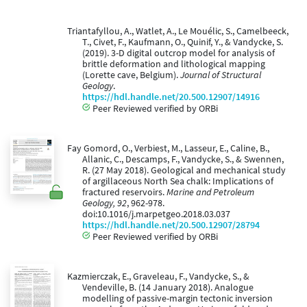
Triantafyllou, A., Watlet, A., Le Mouélic, S., Camelbeeck,
T., Civet, F., Kaufmann, O., Quinif, Y., & Vandycke, S.
(2019). 3-D digital outcrop model for analysis of
brittle deformation and lithological mapping
(Lorette cave, Belgium).
Journal of Structural
Geology
.
https://hdl.handle.net/20.500.12907/14916
Peer Reviewed verified by ORBi
Fay Gomord, O., Verbiest, M., Lasseur, E., Caline, B.,
Allanic, C., Descamps, F., Vandycke, S., & Swennen,
R. (27 May 2018). Geological and mechanical study
of argillaceous North Sea chalk: Implications of
fractured reservoirs.
Marine and Petroleum
Geology, 92
, 962-978.
doi:10.1016/j.marpetgeo.2018.03.037
https://hdl.handle.net/20.500.12907/28794
Peer Reviewed verified by ORBi
Kazmierczak, E., Graveleau, F., Vandycke, S., &
Vendeville, B. (14 January 2018). Analogue
modelling of passive-margin tectonic inversion