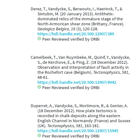
Derez, T., Vandycke, S., Berwouts, I., Haerinck, T., &
Sintubin, M. (20 January 2013). Antithetic-
dominated relics of the immature stage of the
North-Armorican shear zone (Brittany, France).
Geologica Belgica, 16
(3), 120-128.
https://hdl.handle.net/20.500.12907/389
Peer Reviewed verified by ORBi
Camelbeek, T., Van Ruymbeke, M., Quinif, Y., Vandycke,
S., de Kerchove, E., & Ping, Z. (18 December 2012).
Observation and interpretation of fault activity in
the Rochefort cave (Belgium).
Tectonophysics, 581
,
48-61.
https://hdl.handle.net/20.500.12907/4942
Peer Reviewed verified by ORBi
Duperret, A., Vandycke, S., Mortimore, R., & Genter, A.
(18 December 2012). How plate tectonics is
recorded in chalk deposits along the eastern
English Channel in Normandy (France) and Sussex
(UK).
Tectonophysics, 581
, 163-181.
https://hdl.handle.net/20.500.12907/15945
Peer Reviewed verified by ORBi