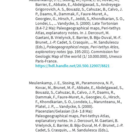
Barrier, E., Abbate, E., Abdelgawad, S., Andreyega-
Grigorovich, A. S., Bouaziz, S., Cahuzac, B., Calvo, J.
P., Daams, R., Dammak, F., Faure-Muret, A.,
Georgiev, G., Hirsch, F., Jeddi, S., Khondkarian, S. O.,
Londei, L., ... Vandycke, S. (2000). Late Tortonian
(8.4-7.2 Ma): Paleogeographical maps, Peri-tethys
Atlas, explanatory notes. In J. Dercourt, M.
Gaetani, B. Vrielynck, E. Barrier, B. Biju-Duval, M.-F.
Brunet, J.-P. Cadet, S. Crasquin, ... M. Sandulescu
(Eds.),
Paleogeographical maps, Peri-tethys Atlas,
explanatory notes
(pp. 195-201). Commission for
Geologic Map of the world (1/ 10.000.000), Unesco
Paris-France.
https://hdl.handle.net/20.500.12907/8821
Meulenkamp, J. E., Sissing, W., Paramonova, N. P.,
Kovac, M., Brunet, M.-F., Abbate, E., Abdelgawad, S.,
Bouaziz, S., Cahuzac, B., Calvo, J. P., Daams, R.,
Dammak, F., Faure-Muret, A., Georgiev, G., Hirsch,
F., Khondkarian, S. O., Londeix, L., Marunteanu, M.,
Platel, J. P., ... Vandycke, S. (2000).
Piacenzian/Gelasian (3.4- 1.8 Ma):
Paleogeographical maps, Peri-tethys Atlas,
explanatory notes. In J. Dercourt, M. Gaetani, B.
Vrielynck, E. Barrier, B. Biju-Duval, M.-F. Brunet, J.-P.
Cadet, S. Crasquin, ... M. Sandulescu (Eds.),