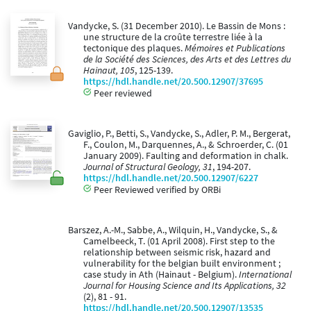
Vandycke, S. (31 December 2010). Le Bassin de Mons :
une structure de la croûte terrestre liée à la
tectonique des plaques.
Mémoires et Publications
de la Société des Sciences, des Arts et des Lettres du
Hainaut, 105
, 125-139.
https://hdl.handle.net/20.500.12907/37695
Peer reviewed
Gaviglio, P., Betti, S., Vandycke, S., Adler, P. M., Bergerat,
F., Coulon, M., Darquennes, A., & Schroerder, C. (01
January 2009). Faulting and deformation in chalk.
Journal of Structural Geology, 31
, 194-207.
https://hdl.handle.net/20.500.12907/6227
Peer Reviewed verified by ORBi
Barszez, A.-M., Sabbe, A., Wilquin, H., Vandycke, S., &
Camelbeeck, T. (01 April 2008). First step to the
relationship between seismic risk, hazard and
vulnerability for the belgian built environment ;
case study in Ath (Hainaut - Belgium).
International
Journal for Housing Science and Its Applications, 32
(2), 81 - 91.
https://hdl.handle.net/20.500.12907/13535