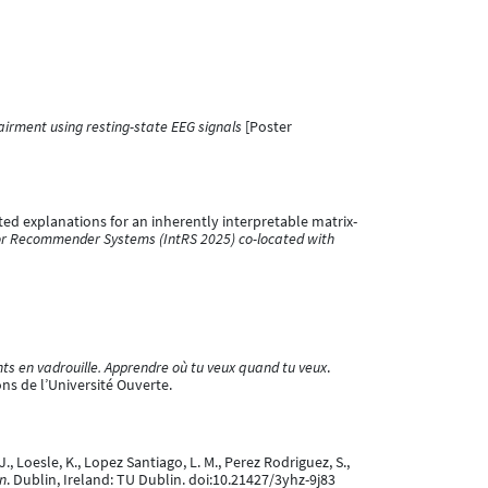
airment using resting-state EEG signals
[Poster
ated explanations for an inherently interpretable matrix-
or Recommender Systems (IntRS 2025) co-located with
nts en vadrouille. Apprendre où tu veux quand tu veux
.
ons de l’Université Ouverte.
 J., Loesle, K., Lopez Santiago, L. M., Perez Rodriguez, S.,
on
. Dublin, Ireland: TU Dublin. doi:10.21427/3yhz-9j83