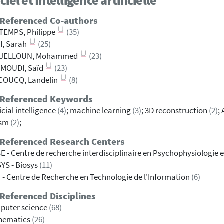
ciel et Intelligence artificielle
 Referenced Co-authors
TEMPS, Philippe
(35)
I, Sarah
(25)
JELLOUN, Mohammed
(23)
MOUDI, Saïd
(23)
COUCQ, Landelin
(8)
 Referenced Keywords
ficial intelligence
(4)
; machine learning
(3)
; 3D reconstruction
(2)
;
ism
(2)
;
 Referenced Research Centers
E - Centre de recherche interdisciplinaire en Psychophysiologie e
YS - Biosys
(11)
 - Centre de Recherche en Technologie de l'Information
(6)
Referenced Disciplines
puter science
(68)
hematics
(26)