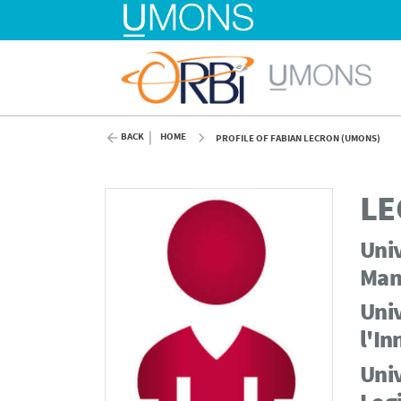
BACK
HOME
PROFILE OF FABIAN LECRON (UMONS)
LE
Univ
Man
Uni
l'I
Univ