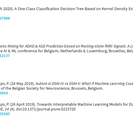
arch 2020). A One-Class Classification Decision Tree Based on Kernel Density E
/37988
ata Mining for ADHD & ASD Prediction based on Resting-state fMRI Signals: A L
 AI & ML conference for Belgium, Netherlands & Luxemburg, Bruxelles, Bel
/12137
mps, P. (24 May 2019).
Autism in DSM-IV vs DSM-V: What if Machine Learning Coul
of the Belgian Society for Neuroscience, Brussels, Belgium.
/9954
temps, P. (26 April 2019). Towards Interpretable Machine Learning Models for 
E, 14
(4). doi:10.1371/journal.pone.0215720
/35685