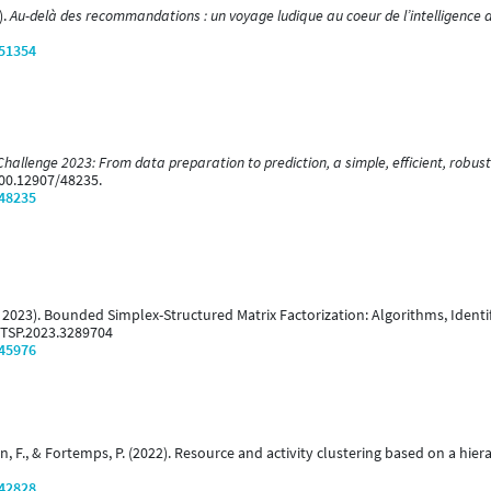
).
Au-delà des recommandations : un voyage ludique au coeur de l’intelligence art
/51354
hallenge 2023: From data preparation to prediction, a simple, efficient, robust
00.12907/48235.
/48235
May 2023). Bounded Simplex-Structured Matrix Factorization: Algorithms, Identi
9/TSP.2023.3289704
/45976
n, F., & Fortemps, P. (2022). Resource and activity clustering based on a hier
/42828