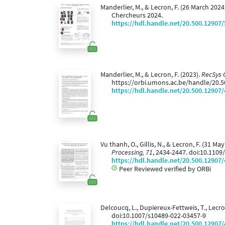
Manderlier, M., & Lecron, F. (26 March 2024
Chercheurs 2024.
https://hdl.handle.net/20.500.12907
Manderlier, M., & Lecron, F. (2023).
RecSys C
https://orbi.umons.ac.be/handle/20.5
https://hdl.handle.net/20.500.12907
Vu thanh, O., Gillis, N., & Lecron, F. (31 
Processing, 71
, 2434-2447. doi:10.110
https://hdl.handle.net/20.500.12907
Peer Reviewed verified by ORBi
Delcoucq, L., Dupiereux-Fettweis, T., Lecro
doi:10.1007/s10489-022-03457-9
https://hdl.handle.net/20.500.12907