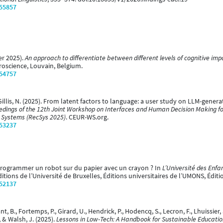
/55857
er 2025).
An approach to differentiate between different levels of cognitive imp
roscience, Louvain, Belgium.
/54757
 Gillis, N. (2025). From latent factors to language: a user study on LLM-gener
edings of the 12th Joint Workshop on Interfaces and Human Decision Making f
Systems (RecSys 2025)
. CEUR-WS.org.
/53237
u programmer un robot sur du papier avec un crayon ? In
L’Université des Enfa
itions de l’Université de Bruxelles, Éditions universitaires de l’UMONS, Éditi
/52137
nt, B., Fortemps, P., Girard, U., Hendrick, P., Hodencq, S., Lecron, F., Lhuissier,
 & Walsh, J. (2025).
Lessons in Low-Tech: A Handbook for Sustainable Educati