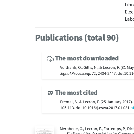
Libr
Elec
Labo
Publications (total 90)
The most downloaded
Vu thanh, O., Gillis, N., & Lecron, F. (31 
Signal Processing, 71
, 2434-2447. doi:10.
The most cited
Fremal, S., & Lecron, F. (25 January 201
105-113. doi:10.1016/j.eswa.2017.01.031
h
Merhbene, G., Lecron, F., Fortemps, P., Dic
Findings of the Association for Computat