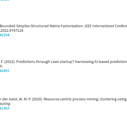
2). Bounded Simplex-Structured Matrix Factorization.
IEEE International Confer
2.2022.9747124
/42554
ss, F. (2022). Predictions through Lean startup? Harnessing AI-based predicti
ch
.
/42491
an der Aalst, W. M. P. (2020). Resource-centric process mining: clustering usi
puting
.
/22362