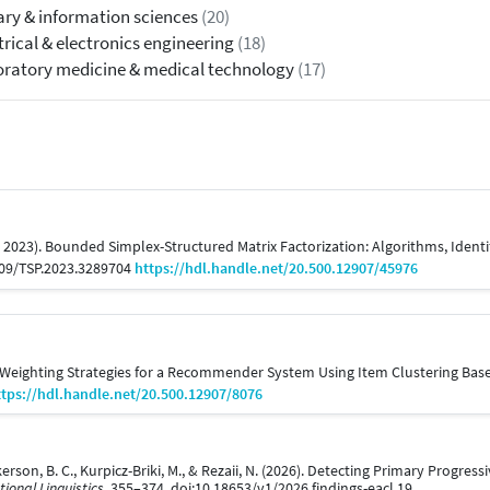
ary & information sciences
(20)
trical & electronics engineering
(18)
ratory medicine & medical technology
(17)
May 2023). Bounded Simplex-Structured Matrix Factorization: Algorithms, Identi
1109/TSP.2023.3289704
https://hdl.handle.net/20.500.12907/45976
7). Weighting Strategies for a Recommender System Using Item Clustering Ba
ttps://hdl.handle.net/20.500.12907/8076
kerson, B. C., Kurpicz-Briki, M., & Rezaii, N. (2026). Detecting Primary Progr
ional Linguistics
, 355–374. doi:10.18653/v1/2026.findings-eacl.19