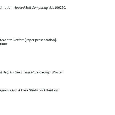
stimation.
Applied Soft Computing, 91
, 106250.
iterature Review
[Paper presentation].
gium.
d Help Us See Things More Clearly?
[Poster
Diagnosis Aid: A Case Study on Attention