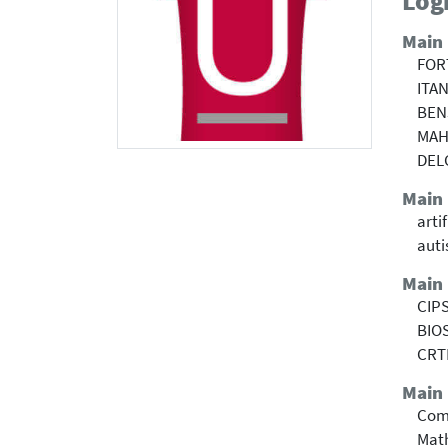
Logi
Main
FOR
ITAN
BEN
MAH
DEL
Main
arti
aut
Main
CIPS
BIOS
CRTI
Main 
Com
Mat