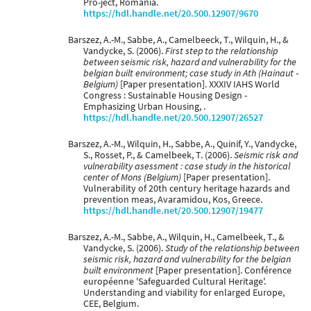
Pro-ject, Romania.
https://hdl.handle.net/20.500.12907/9670
Barszez, A.-M., Sabbe, A., Camelbeeck, T., Wilquin, H., &
Vandycke, S. (2006).
First step to the relationship
between seismic risk, hazard and vulnerability for the
belgian built environment; case study in Ath (Hainaut -
Belgium)
[Paper presentation]. XXXIV IAHS World
Congress : Sustainable Housing Design -
Emphasizing Urban Housing, .
https://hdl.handle.net/20.500.12907/26527
Barszez, A.-M., Wilquin, H., Sabbe, A., Quinif, Y., Vandycke,
S., Rosset, P., & Camelbeek, T. (2006).
Seismic risk and
vulnerability asessment : case study in the historical
center of Mons (Belgium)
[Paper presentation].
Vulnerability of 20th century heritage hazards and
prevention meas, Avaramidou, Kos, Greece.
https://hdl.handle.net/20.500.12907/19477
Barszez, A.-M., Sabbe, A., Wilquin, H., Camelbeek, T., &
Vandycke, S. (2006).
Study of the relationship between
seismic risk, hazard and vulnerability for the belgian
built environment
[Paper presentation]. Conférence
européenne 'Safeguarded Cultural Heritage'.
Understanding and viability for enlarged Europe,
CEE, Belgium.