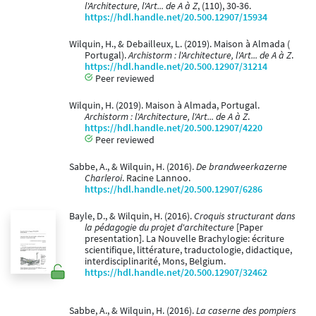
l'Architecture, l'Art... de A à Z
, (110), 30-36.
https://hdl.handle.net/20.500.12907/15934
Wilquin, H., & Debailleux, L. (2019). Maison à Almada (
Portugal).
Archistorm : l'Architecture, l'Art... de A à Z
.
https://hdl.handle.net/20.500.12907/31214
Peer reviewed
Wilquin, H. (2019). Maison à Almada, Portugal.
Archistorm : l'Architecture, l'Art... de A à Z
.
https://hdl.handle.net/20.500.12907/4220
Peer reviewed
Sabbe, A., & Wilquin, H. (2016).
De brandweerkazerne
Charleroi
. Racine Lannoo.
https://hdl.handle.net/20.500.12907/6286
Bayle, D., & Wilquin, H. (2016).
Croquis structurant dans
la pédagogie du projet d'architecture
[Paper
presentation]. La Nouvelle Brachylogie: écriture
scientifique, littérature, traductologie, didactique,
interdisciplinarité, Mons, Belgium.
https://hdl.handle.net/20.500.12907/32462
Sabbe, A., & Wilquin, H. (2016).
La caserne des pompiers