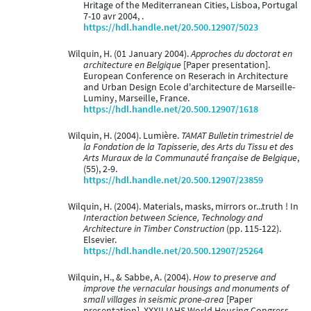
Hritage of the Mediterranean Cities, Lisboa, Portugal
7-10 avr 2004, .
https://hdl.handle.net/20.500.12907/5023
Wilquin, H. (01 January 2004).
Approches du doctorat en
architecture en Belgique
[Paper presentation].
European Conference on Reserach in Architecture
and Urban Design Ecole d'architecture de Marseille-
Luminy, Marseille, France.
https://hdl.handle.net/20.500.12907/1618
Wilquin, H. (2004). Lumière.
TAMAT Bulletin trimestriel de
la Fondation de la Tapisserie, des Arts du Tissu et des
Arts Muraux de la Communauté française de Belgique
,
(55), 2-9.
https://hdl.handle.net/20.500.12907/23859
Wilquin, H. (2004). Materials, masks, mirrors or...truth ! In
Interaction between Science, Technology and
Architecture in Timber Construction
(pp. 115-122).
Elsevier.
https://hdl.handle.net/20.500.12907/25264
Wilquin, H., & Sabbe, A. (2004).
How to preserve and
improve the vernacular housings and monuments of
small villages in seismic prone-area
[Paper
presentation]. XXXII IAHS World Housing Congress