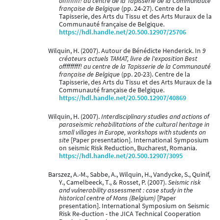
offfffffff! au centre de la Tapisserie de la Communauté
française de Belgique
(pp. 24-27). Centre de la
Tapisserie, des Arts du Tissu et des Arts Muraux de la
Communauté française de Belgique.
https://hdl.handle.net/20.500.12907/25706
Wilquin, H. (2007). Autour de Bénédicte Henderick. In
9
créateurs actuels TAMAT, livre de l'exposition Best
offfffffff! au centre de la Tapisserie de la Communauté
française de Belgique
(pp. 20-23). Centre de la
Tapisserie, des Arts du Tissu et des Arts Muraux de la
Communauté française de Belgique.
https://hdl.handle.net/20.500.12907/40869
Wilquin, H. (2007).
Interdisciplinary studies and actions of
paraseismic rehabilitations of the cultural heritage in
small villages in Europe, workshops with students on
site
[Paper presentation]. International Symposium
on seismic Risk Reduction, Bucharest, Romania.
https://hdl.handle.net/20.500.12907/3095
Barszez, A.-M., Sabbe, A., Wilquin, H., Vandycke, S., Quinif,
Y., Camelbeeck, T., & Rosset, P. (2007).
Seismic risk
and vulnerability assessment : case study in the
historical centre of Mons (Belgium)
[Paper
presentation]. International Symposium on Seismic
Risk Re-duction - the JICA Technical Cooperation