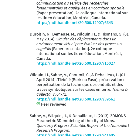
communication au service des recherches
fondamentales et appliquées en cognition spatiale
[Paper presentation]. 2e colloque international sur
les tic en éducation, Montréal, Canada.
https://hdl.handle.net/20.500.12907/6643
Duroisin, N., Demeuse, M., Wilquin, H., & Hismans, G. (01
May 2014).
Simuler des déplacements dans un
environnement virtuel pour évaluer des processus
cognitifs
[Paper presentation]. 2e colloque
international sur les tic en éducation, Montréal,
Canada.
https://hdl.handle.net/20.500.12907/15027
Wilquin, H., Sabbe, A., Choumil, C., & Debailleux, L. (01
April 2014). Tiébélé (Burkina Faso), préservation et
perpétuation de la technique des enduits et des
tracés symboliques sur les cases en terre.
Thema &
Collecta, 3
, 64-71.
https://hdl.handle.net/20.500.12907/39561
Peer reviewed
Sabbe, A., Wilquin, H., & Debailleux, L. (2013). 3DMONS-
Parametric 3D modeling of the city of Mons.
Quarterly Progress Scientific Report of the Numediart
Research Program
.
https://hdl.handle.net/20.500.12907/41605