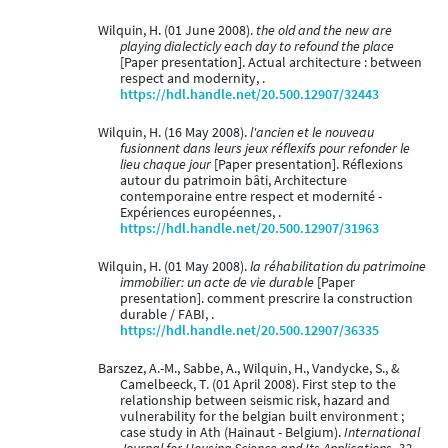
Wilquin, H. (01 June 2008).
the old and the new are
playing dialecticly each day to refound the place
[Paper presentation]. Actual architecture : between
respect and modernity, .
https://hdl.handle.net/20.500.12907/32443
Wilquin, H. (16 May 2008).
l'ancien et le nouveau
fusionnent dans leurs jeux réflexifs pour refonder le
lieu chaque jour
[Paper presentation]. Réflexions
autour du patrimoin bâti, Architecture
contemporaine entre respect et modernité -
Expériences européennes, .
https://hdl.handle.net/20.500.12907/31963
Wilquin, H. (01 May 2008).
la réhabilitation du patrimoine
immobilier: un acte de vie durable
[Paper
presentation]. comment prescrire la construction
durable / FABI, .
https://hdl.handle.net/20.500.12907/36335
Barszez, A.-M., Sabbe, A., Wilquin, H., Vandycke, S., &
Camelbeeck, T. (01 April 2008). First step to the
relationship between seismic risk, hazard and
vulnerability for the belgian built environment ;
case study in Ath (Hainaut - Belgium).
International