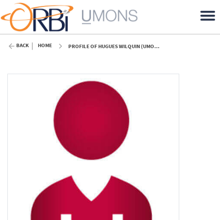
BACK
HOME
PROFILE OF HUGUES WILQUIN (UMONS)