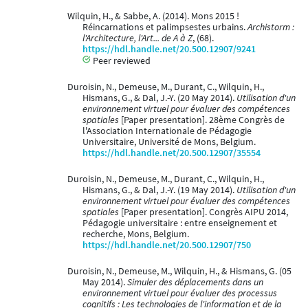
Wilquin, H., & Sabbe, A. (2014). Mons 2015 !
Réincarnations et palimpsestes urbains.
Archistorm :
l'Architecture, l'Art... de A à Z
, (68).
https://hdl.handle.net/20.500.12907/9241
Peer reviewed
Duroisin, N., Demeuse, M., Durant, C., Wilquin, H.,
Hismans, G., & Dal, J.-Y. (20 May 2014).
Utilisation d'un
environnement virtuel pour évaluer des compétences
spatiales
[Paper presentation]. 28ème Congrès de
l'Association Internationale de Pédagogie
Universitaire, Université de Mons, Belgium.
https://hdl.handle.net/20.500.12907/35554
Duroisin, N., Demeuse, M., Durant, C., Wilquin, H.,
Hismans, G., & Dal, J.-Y. (19 May 2014).
Utilisation d'un
environnement virtuel pour évaluer des compétences
spatiales
[Paper presentation]. Congrès AIPU 2014,
Pédagogie universitaire : entre enseignement et
recherche, Mons, Belgium.
https://hdl.handle.net/20.500.12907/750
Duroisin, N., Demeuse, M., Wilquin, H., & Hismans, G. (05
May 2014).
Simuler des déplacements dans un
environnement virtuel pour évaluer des processus
cognitifs : Les technologies de l'information et de la