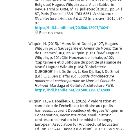
Belgique', Hugues Wilquin e.c.a. Alain Sabbe, in
Revue archi STORM, n° 73, juillet-août 2015, pp.84 à
87, Paris (France), ISSN 1763-6361.
Archistorm :
l'Architecture, l'Art... de A à Z, 73
(mars-avril 2015), 84-
87.
https://hdl.handle.net/20.500.12907/30241
Peer reviewed
Wilquin, H. (2015). ' Mons Nord-Ouest', p 127, Hugues
Wilquin pour Sauvegarde et Avenir de Mons; 'Carré
de Cuesmes' Hugues Wilquin, p.161; 'IMA', Hugues
Wilquin, p. 101; Cité Houzeau de Lehaie, p.102;
'Capitainerie et clubhouse du port de plaisance de
Mons', Hugues Wilquin p.164; 'Gobeleterie
DUROBOR'. In I. De Smet, L. Ben Djaffar, I. De Smet
(Ed.), ... L. Ben Djaffar (Ed.),
Guide d'architecture
moderne et contemporaine de Mons et Coeur du
Hainaut
. Mardaga et Cellule Architecture FWB.
https://hdl.handle.net/20.500.12907/32499
Wilquin, H., & Debailleux, L. (2015). -' Valorisation et
connexion de l'échelle du territoire aux petits
hameaux.', Laurent Debailleux et Hugues Wilquin, in
Conservation, Reconstruction, small historic
centres, conservation in the midst of change,
European Association for Architectural Education
Èd., pp.235-241, Hasselt (Belgium), 2015, ISBN 978-2-