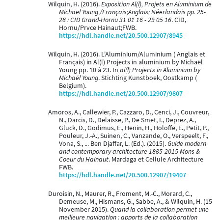
Wilquin, H. (2016).
Exposition Al(l), Projets en Aluminium de
Michaël Young /Français;Anglais; Néerlandais pp. 25-
28 : CID Grand-Hornu 31 01 16 - 29 05 16
. CID,
Hornu/Prvce Hainaut;FWB.
https://hdl.handle.net/20.500.12907/8945
Wilquin, H. (2016). L'Aluminium/Aluminium ( Anglais et
Français) in Al(l) Projects in aluminium by Michaël
Young pp. 10 à 23. In
al(l) Projects in Aluminium by
Michaël Young
. Stichting Kunstboek, Oostkamp (
Belgium).
https://hdl.handle.net/20.500.12907/9807
Amoros, A., Callewier, P., Cazzaro, D., Cenci, J., Couvreur,
N., Darcis, D., Delaisse, P., De Smet, I., Deprez, A.,
Gluck, D., Godimus, E., Henin, H., Holoffe, E., Petit, P.,
Pouleur, J.-A., Suinen, C., Vanzande, O., Verspeelt, F.,
Vona, S., ... Ben Djaffar, L. (Ed.). (2015).
Guide modern
and contemporary architecture 1885-2015 Mons &
Coeur du Hainaut
. Mardaga et Cellule Architecture
FWB.
https://hdl.handle.net/20.500.12907/19407
Duroisin, N., Maurer, R., Froment, M.-C., Morard, C.,
Demeuse, M., Hismans, G., Sabbe, A., & Wilquin, H. (15
November 2015).
Quand la collaboration permet une
meilleure navigation : apports de la collaboration