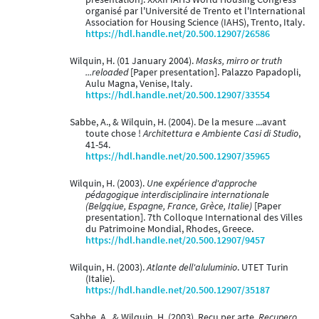
organisé par l'Université de Trento et l'International
Association for Housing Science (IAHS), Trento, Italy.
https://hdl.handle.net/20.500.12907/26586
Wilquin, H. (01 January 2004).
Masks, mirro or truth
...reloaded
[Paper presentation]. Palazzo Papadopli,
Aulu Magna, Venise, Italy.
https://hdl.handle.net/20.500.12907/33554
Sabbe, A., & Wilquin, H. (2004). De la mesure ...avant
toute chose !
Architettura e Ambiente Casi di Studio
,
41-54.
https://hdl.handle.net/20.500.12907/35965
Wilquin, H. (2003).
Une expérience d'approche
pédagogique interdisciplinaire internationale
(Belgqiue, Espagne, France, Grèce, Italie)
[Paper
presentation]. 7th Colloque International des Villes
du Patrimoine Mondial, Rhodes, Greece.
https://hdl.handle.net/20.500.12907/9457
Wilquin, H. (2003).
Atlante dell'aluluminio
. UTET Turin
(Italie).
https://hdl.handle.net/20.500.12907/35187
Sabbe, A., & Wilquin, H. (2003). Recu per arte.
Recupero