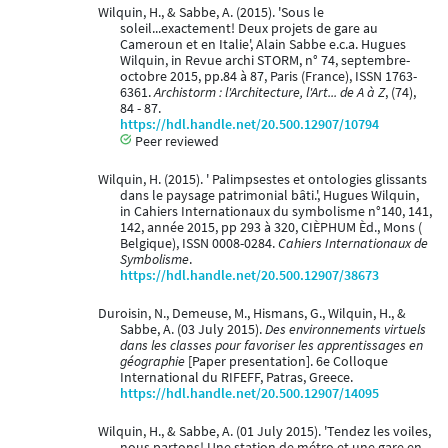
Wilquin, H., & Sabbe, A. (2015). 'Sous le
soleil...exactement! Deux projets de gare au
Cameroun et en Italie', Alain Sabbe e.c.a. Hugues
Wilquin, in Revue archi STORM, n° 74, septembre-
octobre 2015, pp.84 à 87, Paris (France), ISSN 1763-
6361.
Archistorm : l'Architecture, l'Art... de A à Z
, (74),
84 - 87.
https://hdl.handle.net/20.500.12907/10794
Peer reviewed
Wilquin, H. (2015). ' Palimpsestes et ontologies glissants
dans le paysage patrimonial bâti.', Hugues Wilquin,
in Cahiers Internationaux du symbolisme n°140, 141,
142, année 2015, pp 293 à 320, CIÈPHUM Èd., Mons (
Belgique), ISSN 0008-0284.
Cahiers Internationaux de
Symbolisme
.
https://hdl.handle.net/20.500.12907/38673
Duroisin, N., Demeuse, M., Hismans, G., Wilquin, H., &
Sabbe, A. (03 July 2015).
Des environnements virtuels
dans les classes pour favoriser les apprentissages en
géographie
[Paper presentation]. 6e Colloque
International du RIFEFF, Patras, Greece.
https://hdl.handle.net/20.500.12907/14095
Wilquin, H., & Sabbe, A. (01 July 2015). 'Tendez les voiles,
nous partons! Une station de métro et une gare en