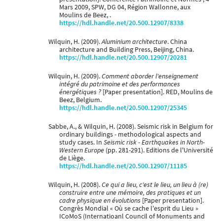
Mars 2009, SPW, DG 04, Région Wallonne, aux
Moulins de Beez, .
https://hdl.handle.net/20.500.12907/8338
Wilquin, H. (2009).
Aluminium architecture
. China
architecture and Building Press, Beijing, China.
https://hdl.handle.net/20.500.12907/20281
Wilquin, H. (2009).
Comment aborder l'enseignement
intégré du patrimoine et des performances
énergétiques ?
[Paper presentation]. RED, Moulins de
Beez, Belgium.
https://hdl.handle.net/20.500.12907/25345
Sabbe, A., & Wilquin, H. (2008). Seismic risk in Belgium for
ordinary buildings - methodological aspects and
study cases. In
Seismic risk - Earthquakes in North-
Western Europe
(pp. 281-291). Editions de l'Université
de Liège.
https://hdl.handle.net/20.500.12907/11185
Wilquin, H. (2008).
Ce qui a lieu, c'est le lieu, un lieu à (re)
construire entre une mémoire, des pratiques et un
cadre physique en évolutions
[Paper presentation].
Congrès Mondial « Où se cache l'esprit du Lieu »
ICoMoS (Internatioanl Council of Monuments and