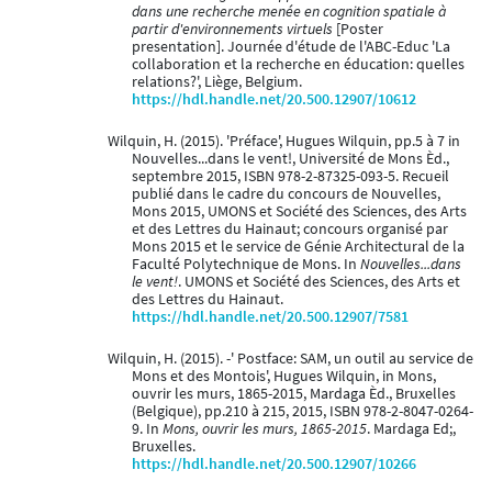
dans une recherche menée en cognition spatiale à
partir d'environnements virtuels
[Poster
presentation]. Journée d'étude de l'ABC-Educ 'La
collaboration et la recherche en éducation: quelles
relations?', Liège, Belgium.
https://hdl.handle.net/20.500.12907/10612
Wilquin, H. (2015). 'Préface', Hugues Wilquin, pp.5 à 7 in
Nouvelles...dans le vent!, Université de Mons Èd.,
septembre 2015, ISBN 978-2-87325-093-5. Recueil
publié dans le cadre du concours de Nouvelles,
Mons 2015, UMONS et Société des Sciences, des Arts
et des Lettres du Hainaut; concours organisé par
Mons 2015 et le service de Génie Architectural de la
Faculté Polytechnique de Mons. In
Nouvelles...dans
le vent!
. UMONS et Société des Sciences, des Arts et
des Lettres du Hainaut.
https://hdl.handle.net/20.500.12907/7581
Wilquin, H. (2015). -' Postface: SAM, un outil au service de
Mons et des Montois', Hugues Wilquin, in Mons,
ouvrir les murs, 1865-2015, Mardaga Èd., Bruxelles
(Belgique), pp.210 à 215, 2015, ISBN 978-2-8047-0264-
9. In
Mons, ouvrir les murs, 1865-2015
. Mardaga Ed;,
Bruxelles.
https://hdl.handle.net/20.500.12907/10266