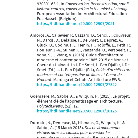
930301-63-1. In
Conservation, Reconstruction, small
historic centres, conservation in the midst of change
.
European Association for Architectural Education
Èd., Hasselt (Belgium).
https://hdl.handle.net/20.500.12907/2051
Amoros, A., Callewier, P., Cazzaro, D., Cenci, J., Couvreur,
N., Darcis, D., Delaisse, P., De Smet, I., Deprez, A.,
Gluck, D., Godimus, E., Henin, H., Holoffe, E., Petit, P.,
Pouleur, J.-A., Suinen, C., Vanzande, O., Verspeelt, F.,
Vona, S., ... Wang, A. (2015). Guide d'architecture
moderne et contemporaine 1885-2015 de Mons et
Coeur du Hainaut. In I. De Smet, L. Ben Djaffar, I. De
Smet (Ed.), ... L. Ben Djaffar (Ed.),
Guide d'architecture
moderne et contemporaine de Mons et Coeur du
Hainaut
. Mardaga et Cellule Architecture FWB.
https://hdl.handle.net/20.500.12907/27322
Goemaere, M., Sabbe, A., & Wilquin, H. (2015). Le projet,
élément clé de l'apprentissage en architecture.
Polytech.News
, (52), 12.
https://hdl.handle.net/20.500.12907/10125
Duroisin, N., Demeuse, M., Hismans, G., Wilquin, H., &
Sabbe, A. (15 March 2015).
Des environnements
virtuels dans les classes pour favoriser les
apprentissages en géographie
[Paper presentation].