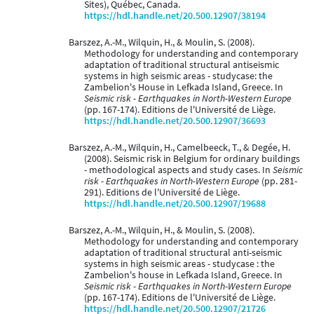
Sites), Québec, Canada.
https://hdl.handle.net/20.500.12907/38194
Barszez, A.-M., Wilquin, H., & Moulin, S. (2008).
Methodology for understanding and contemporary
adaptation of traditional structural antiseismic
systems in high seismic areas - studycase: the
Zambelion's House in Lefkada Island, Greece. In
Seismic risk - Earthquakes in North-Western Europe
(pp. 167-174). Editions de l'Université de Liège.
https://hdl.handle.net/20.500.12907/36693
Barszez, A.-M., Wilquin, H., Camelbeeck, T., & Degée, H.
(2008). Seismic risk in Belgium for ordinary buildings
- methodological aspects and study cases. In
Seismic
risk - Earthquakes in North-Western Europe
(pp. 281-
291). Editions de l'Université de Liège.
https://hdl.handle.net/20.500.12907/19688
Barszez, A.-M., Wilquin, H., & Moulin, S. (2008).
Methodology for understanding and contemporary
adaptation of traditional structural anti-seismic
systems in high seismic areas - studycase : the
Zambelion's house in Lefkada Island, Greece. In
Seismic risk - Earthquakes in North-Western Europe
(pp. 167-174). Editions de l'Université de Liège.
https://hdl.handle.net/20.500.12907/21726