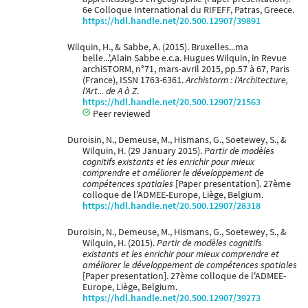
6e Colloque International du RIFEFF, Patras, Greece.
https://hdl.handle.net/20.500.12907/39891
Wilquin, H., & Sabbe, A. (2015). Bruxelles...ma
belle...',Alain Sabbe e.c.a. Hugues Wilquin, in Revue
archiSTORM, n°71, mars-avril 2015, pp.57 à 67, Paris
(France), ISSN 1763-6361.
Archistorm : l'Architecture,
l'Art... de A à Z
.
https://hdl.handle.net/20.500.12907/21563
Peer reviewed
Duroisin, N., Demeuse, M., Hismans, G., Soetewey, S., &
Wilquin, H. (29 January 2015).
Partir de modèles
cognitifs existants et les enrichir pour mieux
comprendre et améliorer le développement de
compétences spatiales
[Paper presentation]. 27ème
colloque de l'ADMEE-Europe, Liège, Belgium.
https://hdl.handle.net/20.500.12907/28318
Duroisin, N., Demeuse, M., Hismans, G., Soetewey, S., &
Wilquin, H. (2015).
Partir de modèles cognitifs
existants et les enrichir pour mieux comprendre et
améliorer le développement de compétences spatiales
[Paper presentation]. 27ème colloque de l'ADMEE-
Europe, Liège, Belgium.
https://hdl.handle.net/20.500.12907/39273