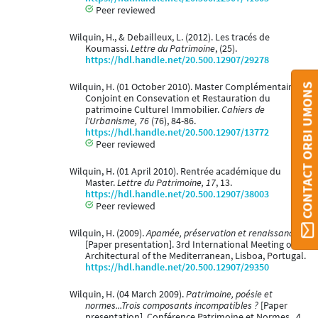
Peer reviewed
Wilquin, H., & Debailleux, L. (2012). Les tracés de
Koumassi.
Lettre du Patrimoine
, (25).
https://hdl.handle.net/20.500.12907/29278
Wilquin, H. (01 October 2010). Master Complémentaire
CONTACT ORBI UMONS
Conjoint en Consevation et Restauration du
patrimoine Culturel Immobilier.
Cahiers de
l'Urbanisme, 76
(76), 84-86.
https://hdl.handle.net/20.500.12907/13772
Peer reviewed
Wilquin, H. (01 April 2010). Rentrée académique du
Master.
Lettre du Patrimoine, 17
, 13.
https://hdl.handle.net/20.500.12907/38003
Peer reviewed
Wilquin, H. (2009).
Apamée, préservation et renaissance
[Paper presentation]. 3rd International Meeting on
Architectural of the Mediterranean, Lisboa, Portugal.
https://hdl.handle.net/20.500.12907/29350
Wilquin, H. (04 March 2009).
Patrimoine, poésie et
normes...Trois composants incompatibles ?
[Paper
presentation]. Conférence Patrimoine et Normes , 4