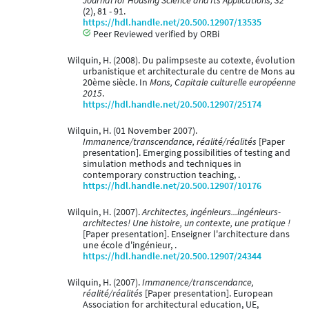
Journal for Housing Science and Its Applications, 32
(2), 81 - 91.
https://hdl.handle.net/20.500.12907/13535
Peer Reviewed verified by ORBi
Wilquin, H. (2008). Du palimpseste au cotexte, évolution
urbanistique et architecturale du centre de Mons au
20ème siècle. In
Mons, Capitale culturelle européenne
2015
.
https://hdl.handle.net/20.500.12907/25174
Wilquin, H. (01 November 2007).
Immanence/transcendance, réalité/réalités
[Paper
presentation]. Emerging possibilities of testing and
simulation methods and techniques in
contemporary construction teaching, .
https://hdl.handle.net/20.500.12907/10176
Wilquin, H. (2007).
Architectes, ingénieurs...ingénieurs-
architectes! Une histoire, un contexte, une pratique !
[Paper presentation]. Enseigner l'architecture dans
une école d'ingénieur, .
https://hdl.handle.net/20.500.12907/24344
Wilquin, H. (2007).
Immanence/transcendance,
réalité/réalités
[Paper presentation]. European
Association for architectural education, UE,