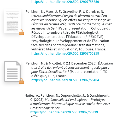
https://hdl.handle.net/20.500.12907/55850
Perichon, N., Maes, J.-F., Graveline, F., & Duroisin, N.
(2026).
Mobilisation d'un jeu de plateau narratif en
contexte scolaire : quels effets sur l'apprentissage de
l'égalité en termes d'équivalence mathématique chez
les élèves de 5e ?
[Paper presentation]. Colloque du
Réseau Interuniversitaire de PSYchologie et
DEVeloppement et de l'Education (RIPSYDEVE)
“Psychologie du développement et de l’éducation
face aux défis contemporains : transformations,
vulnérabilités et innovations”, Toulouse, France.
https://hdl.handle.net/20.500.12907/55858
Perichon, N., & Micollet, P. (11 December 2025).
Éducation
aux droits de l’enfant et consentement : quelle place
pour l’interdisciplinarité ?
[Paper presentation]. TD
d'éthique, Lille, France.
https://hdl.handle.net/20.500.12907/55404
Nuñez, A., Perichon, N., Duponchelle, J., & Dandrimont,
C. (2025).
Mutisme sélectif en Belgique – Prototype
d'application thérapeuthique pour le Hackathon 2025
CrosstechXperience
.
https://hdl.handle.net/20.500.12907/55329