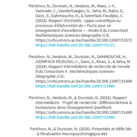
Perichon, N., Duroisin, N., Hesbois, M., Maes, J.-F.,
Vastrade, C., Vanderhaegen, D., Seha, M., Kahn, S.,
Daro, S., Dahmouche, H., & Azemfack Feudjieu, C.
(2024).
Rapport d'activités : appui scientifique au
processus d’élaboration du « Pacte pour un
enseignement d’excellence » - Année 8 du Consortium
Mathématiques-Sciences-Géographie (C4)
.
https://orbi.umons.ac.be/handle/20.500.12907/51571
https://hdl.handle.net/20.500.12907/51571
Perichon, N., Hesbois, M., Duroisin, N., DAHMOUCHE, H.,
AZEMFACK FEUDJIEU, C., Daro, S., Khan, S., & Seha, M.
(2024).
Rapport intermédiaire de recherche de l'année
8 du Consortium 4 : Mathématiques-Sciences-
Géographie (C4)
.
https://orbi.umons.ac.be/handle/20.500.12907/51449
https://hdl.handle.net/20.500.12907/51449
Perichon, N., Hesbois, M., & Duroisin, N. (2024).
Rapport
intermédiaire - Projet de recherche : DifférenciActions &
Evaluations dans l’Enseignement Qualifiant
.
https://orbi.umons.ac.be/handle/20.500.12907/51440
https://hdl.handle.net/20.500.12907/51440
Perichon, N., & Duroisin, N. (2024). Potentiels et défis liés
à l’évaluation neuropsychologique des