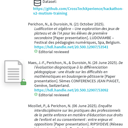
Dataset:
https://github.com/CrossTechXperience/hackathon-
v2-mutism-training
Perichon, N., & Duroisin, N. (21 October 2025).
Ludification et algèbre – Une exploration des jeux de
plateau et de l’IA pour les élèves de première
secondaire
[Paper presentation]. LUDOVIA#BE –
Festival des pédagogies numériques, Spa, Belgium.
https://hdl.handle.net/20.500.12907/53541
Editorial reviewed
Maes, J.-F., Perichon, N., & Duroisin, N. (26 June 2025).
De
l’évaluation diagnostique à la différenciation
pédagogique : une étude sur les difficultés en
mathématiques en boulangerie-pâtisserie
[Paper
presentation]. 5èmes CONFERENCES JEAN PIAGET,
Genève, Switzerland.
https://hdl.handle.net/20.500.12907/53092
Editorial reviewed
Micollet, P., & Perichon, N. (06 June 2025).
Enquête
interdisciplinaire sur les pratiques des professionnels
de la petite enfance en matière d'éducation aux droits
de l'enfant et au consentement : entre enjeux et
oppositions
[Paper presentation]. RIPSYDEVE (Réseau