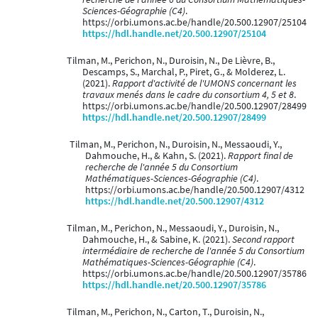
Sciences-Géographie (C4)
.
https://orbi.umons.ac.be/handle/20.500.12907/25104
https://hdl.handle.net/20.500.12907/25104
Tilman, M., Perichon, N., Duroisin, N., De Lièvre, B.,
Descamps, S., Marchal, P., Piret, G., & Molderez, L.
(2021).
Rapport d'activité de l'UMONS concernant les
travaux menés dans le cadre du consortium 4, 5 et 8
.
https://orbi.umons.ac.be/handle/20.500.12907/28499
https://hdl.handle.net/20.500.12907/28499
Tilman, M., Perichon, N., Duroisin, N., Messaoudi, Y.,
Dahmouche, H., & Kahn, S. (2021).
Rapport final de
recherche de l'année 5 du Consortium
Mathématiques-Sciences-Géographie (C4)
.
https://orbi.umons.ac.be/handle/20.500.12907/4312
https://hdl.handle.net/20.500.12907/4312
Tilman, M., Perichon, N., Messaoudi, Y., Duroisin, N.,
Dahmouche, H., & Sabine, K. (2021).
Second rapport
intermédiaire de recherche de l'année 5 du Consortium
Mathématiques-Sciences-Géographie (C4)
.
https://orbi.umons.ac.be/handle/20.500.12907/35786
https://hdl.handle.net/20.500.12907/35786
Tilman, M., Perichon, N., Carton, T., Duroisin, N.,