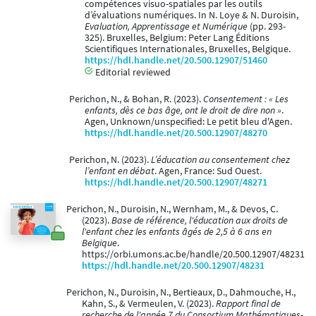
compétences visuo-spatiales par les outils
d’évaluations numériques. In N. Loye & N. Duroisin,
Evaluation, Apprentissage et Numérique
(pp. 293-
325). Bruxelles, Belgium: Peter Lang Éditions
Scientifiques Internationales, Bruxelles, Belgique.
https://hdl.handle.net/20.500.12907/51460
Editorial reviewed
Perichon, N., & Bohan, R. (2023).
Consentement : « Les
enfants, dès ce bas âge, ont le droit de dire non »
.
Agen, Unknown/unspecified: Le petit bleu d'Agen.
https://hdl.handle.net/20.500.12907/48270
Perichon, N. (2023).
L’éducation au consentement chez
l’enfant en débat
. Agen, France: Sud Ouest.
https://hdl.handle.net/20.500.12907/48271
Perichon, N., Duroisin, N., Wernham, M., & Devos, C.
(2023).
Base de référence, l'éducation aux droits de
l'enfant chez les enfants âgés de 2,5 à 6 ans en
Belgique
.
https://orbi.umons.ac.be/handle/20.500.12907/48231
https://hdl.handle.net/20.500.12907/48231
Perichon, N., Duroisin, N., Bertieaux, D., Dahmouche, H.,
Kahn, S., & Vermeulen, V. (2023).
Rapport final de
recherche de l'année 7 du Consortium Mathématiques-