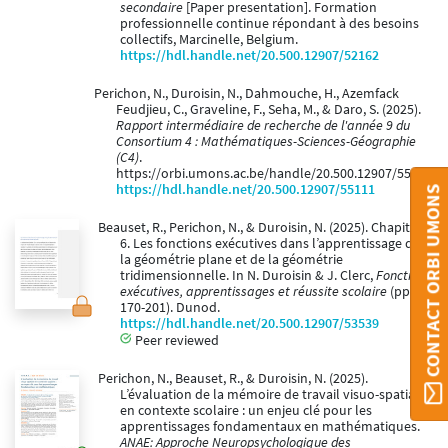
secondaire
[Paper presentation]. Formation
professionnelle continue répondant à des besoins
collectifs, Marcinelle, Belgium.
https://hdl.handle.net/20.500.12907/52162
Perichon, N., Duroisin, N., Dahmouche, H., Azemfack
Feudjieu, C., Graveline, F., Seha, M., & Daro, S. (2025).
Rapport intermédiaire de recherche de l'année 9 du
Consortium 4 : Mathématiques-Sciences-Géographie
(C4)
.
https://orbi.umons.ac.be/handle/20.500.12907/55111
https://hdl.handle.net/20.500.12907/55111
CONTACT ORBI UMONS
Beauset, R., Perichon, N., & Duroisin, N. (2025). Chapitre
6. Les fonctions exécutives dans l’apprentissage de
la géométrie plane et de la géométrie
tridimensionnelle. In N. Duroisin & J. Clerc,
Fonctions
exécutives, apprentissages et réussite scolaire
(pp.
170-201). Dunod.
https://hdl.handle.net/20.500.12907/53539
Peer reviewed
Perichon, N., Beauset, R., & Duroisin, N. (2025).
L’évaluation de la mémoire de travail visuo-spatiale
en contexte scolaire : un enjeu clé pour les
apprentissages fondamentaux en mathématiques.
ANAE: Approche Neuropsychologique des