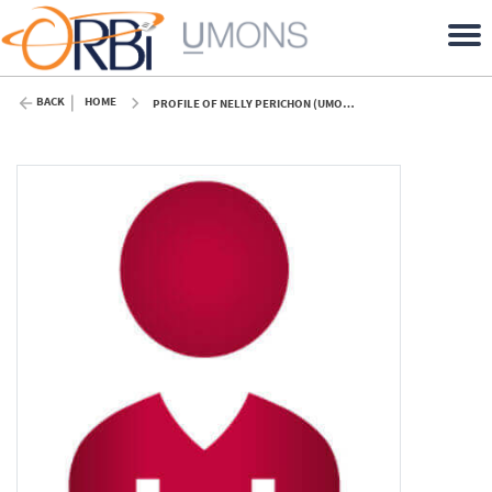
BACK
HOME
PROFILE OF NELLY PERICHON (UMONS)