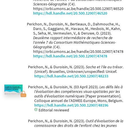
Sciences-Géographie (C4)
.
https://orbi.umons.ac.be/handle/20.500.12907/46520
https://hdl.handle.net/20.500.12907/46520
Perichon, N., Duroisin, N., Bertieaux, D., Dahmouche, H.,
Daro, S., Gaggiano, M., Havaux, M., Hesbois, M., Kahn,
S., Seha, M., Vermeulen, V., & Deruwe, O. (2023).
Deuxième rapport intermédiaire de recherche de
l'année 7 du Consortium Mathématiques-Sciences-
Géographie (C4)
.
https://orbi.umons.ac.be/handle/20.500.12907/47478
https://hdl.handle.net/20.500.12907/47478
Perichon, N., & Duroisin, N. (2023).
Sacha et l'ile au trésor
.
(Unicef). Bruxelles, Unknown/unspecified: Unicef.
https://hdl.handle.net/20.500.12907/48233
Perichon, N., & Duroisin, N. (03 April 2023).
Les défis liés à
l’évaluation des compétences visuo-spatiales par les
outils d'évaluation numériques
[Paper presentation].
Colloque annuel de l’ADMEE-Europe, Mons, Belgium.
https://hdl.handle.net/20.500.12907/48196
Editorial reviewed
Perichon, N., & Duroisin, N. (2023).
Outil d'évaluation de la
connaissance des droits de l'enfant chez les jeunes