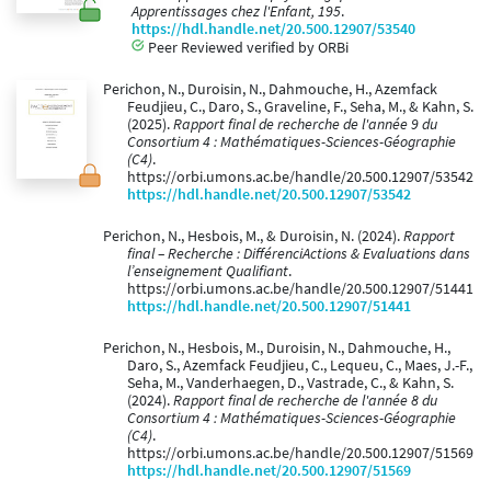
Apprentissages chez l'Enfant, 195
.
https://hdl.handle.net/20.500.12907/53540
Peer Reviewed verified by ORBi
Perichon, N., Duroisin, N., Dahmouche, H., Azemfack
Feudjieu, C., Daro, S., Graveline, F., Seha, M., & Kahn, S.
(2025).
Rapport final de recherche de l'année 9 du
Consortium 4 : Mathématiques-Sciences-Géographie
(C4)
.
https://orbi.umons.ac.be/handle/20.500.12907/53542
https://hdl.handle.net/20.500.12907/53542
Perichon, N., Hesbois, M., & Duroisin, N. (2024).
Rapport
final – Recherche : DifférenciActions & Evaluations dans
l’enseignement Qualifiant
.
https://orbi.umons.ac.be/handle/20.500.12907/51441
https://hdl.handle.net/20.500.12907/51441
Perichon, N., Hesbois, M., Duroisin, N., Dahmouche, H.,
Daro, S., Azemfack Feudjieu, C., Lequeu, C., Maes, J.-F.,
Seha, M., Vanderhaegen, D., Vastrade, C., & Kahn, S.
(2024).
Rapport final de recherche de l'année 8 du
Consortium 4 : Mathématiques-Sciences-Géographie
(C4)
.
https://orbi.umons.ac.be/handle/20.500.12907/51569
https://hdl.handle.net/20.500.12907/51569