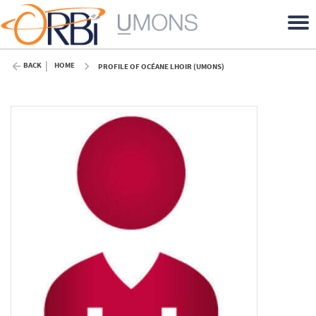
BACK
HOME
PROFILE OF OCÉANE LHOIR (UMONS)