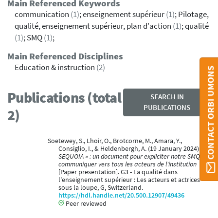
Main Referenced Keywords
communication
(1)
; enseignement supérieur
(1)
; Pilotage,
qualité, enseignement supérieur, plan d'action
(1)
; qualité
(1)
; SMQ
(1)
;
Main Referenced Disciplines
Education & instruction
(2)
CONTACT ORBI UMONS
Publications (total
SEARCH IN
PUBLICATIONS
2)
Soetewey, S., Lhoir, O., Brotcorne, M., Amara, Y.,
Consiglio, I., & Heldenbergh, A. (19 January 2024).
«
SEQUOIA » : un document pour expliciter notre SMQ et
communiquer vers tous les acteurs de l'institution
[Paper presentation]. G3 - La qualité dans
l'enseignement supérieur : Les acteurs et actrices
sous la loupe, G, Switzerland.
https://hdl.handle.net/20.500.12907/49436
Peer reviewed