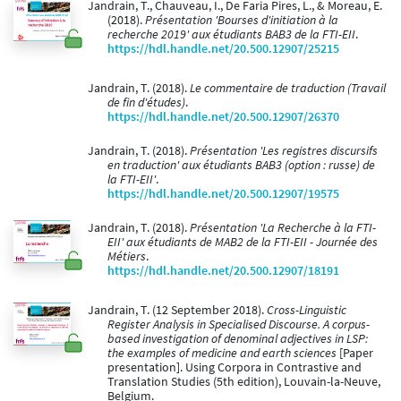
Jandrain, T., Chauveau, I., De Faria Pires, L., & Moreau, E.
(2018).
Présentation 'Bourses d'initiation à la
recherche 2019' aux étudiants BAB3 de la FTI-EII
.
https://hdl.handle.net/20.500.12907/25215
Jandrain, T. (2018).
Le commentaire de traduction (Travail
de fin d'études)
.
https://hdl.handle.net/20.500.12907/26370
Jandrain, T. (2018).
Présentation 'Les registres discursifs
en traduction' aux étudiants BAB3 (option : russe) de
la FTI-EII'
.
https://hdl.handle.net/20.500.12907/19575
Jandrain, T. (2018).
Présentation 'La Recherche à la FTI-
EII' aux étudiants de MAB2 de la FTI-EII - Journée des
Métiers
.
https://hdl.handle.net/20.500.12907/18191
Jandrain, T. (12 September 2018).
Cross-Linguistic
Register Analysis in Specialised Discourse. A corpus-
based investigation of denominal adjectives in LSP:
the examples of medicine and earth sciences
[Paper
presentation]. Using Corpora in Contrastive and
Translation Studies (5th edition), Louvain-la-Neuve,
Belgium.