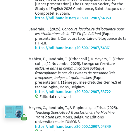
[Paper presentation]. The European Society for the
Study of English 2026 Conference, Saint-Jacques-de-
Compostelle, Spain.
https://hdl.handle.net/20.500.12907/54359
Jandrain, T. (2025).
Concours facultaire d'éloquence pour
les étudiant·e·s de la FTI-EII (2e édition)
[Paper
presentation]. Concours facultaire d'éloquence de la
FTI-EII.
https://hdl.handle.net/20.500.12907/54361
Mahieu, E., Jandrain, T. (Other coll.), & Meyers, C. (Other
coll.). (22 November 2025).
L'usage de l'écriture
inclusive dans la communication politique
francophone: le cas des tweets de personnalités
françaises, belges et québecoises
[Paper
presentation]. 11ème journée d'études Genre.S et
technologies, Mons, Belgium.
https://hdl.handle.net/20.500.12907/53722
Editorial reviewed
Meyers, C., Jandrain, T., & Popineau, J. (Eds.). (2025).
Teaching Specialized Translation in the Machine
Translation Era
. Mons, Belgium: Éditions
universitaires de l’UMONS.
https://hdl.handle.net/20.500.12907/54349