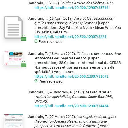
Jandrain, T. (2017).
Soirée Carrière des Rhétos 2017
.
https://hdl.handle.net/20.500.12907/33716
Jandrain, T. (19 April 2017).
Alice et les russophones :
quelles notes pour quelles explications
[Paper
presentation]. Say What You Mean / Mean What You
Say, Mons, Belgium.
https://hdl.handle.net/20.500.12907/3224
Peer reviewed
Jandrain, T. (18 March 2017).
L'influence des normes dans
les théories des registres en ESP
[Paper
presentation]. 38 Colloque International du GERAS :
Normes, usages et transgressions en anglais de
spécialité, Lyon, France.
https://hdl.handle.net/20.500.12907/11071
Peer reviewed
Jandrain, T., & Jandrain, A. (2017).
Les registres en
traduction spécialisée, Concours Show Your PhD,
UMONS
.
https://hdl.handle.net/20.500.12907/14424
Jandrain, T. (07 March 2017).
Les registres de langue :
théories fondamentales en anglais dans une
perspective traductive vers le français
[Poster