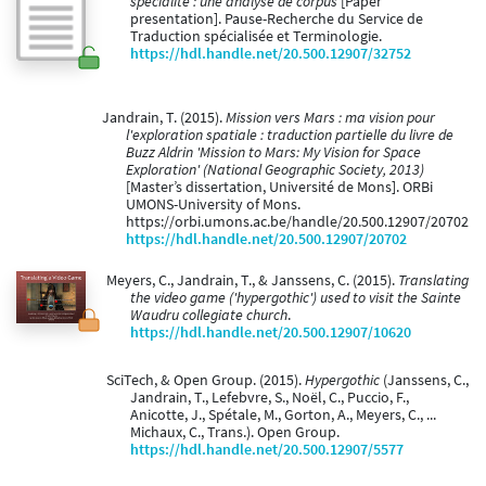
spécialité : une analyse de corpus
[Paper
presentation]. Pause-Recherche du Service de
Traduction spécialisée et Terminologie.
https://hdl.handle.net/20.500.12907/32752
Jandrain, T. (2015).
Mission vers Mars : ma vision pour
l'exploration spatiale : traduction partielle du livre de
Buzz Aldrin 'Mission to Mars: My Vision for Space
Exploration' (National Geographic Society, 2013)
[Master’s dissertation, Université de Mons]. ORBi
UMONS-University of Mons.
https://orbi.umons.ac.be/handle/20.500.12907/20702
https://hdl.handle.net/20.500.12907/20702
Meyers, C., Jandrain, T., & Janssens, C. (2015).
Translating
the video game ('hypergothic') used to visit the Sainte
Waudru collegiate church
.
https://hdl.handle.net/20.500.12907/10620
SciTech, & Open Group. (2015).
Hypergothic
(Janssens, C.,
Jandrain, T., Lefebvre, S., Noël, C., Puccio, F.,
Anicotte, J., Spétale, M., Gorton, A., Meyers, C., ...
Michaux, C., Trans.). Open Group.
https://hdl.handle.net/20.500.12907/5577