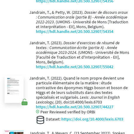
https://hdl.handle.net/20.500.12907/54356
Jandrain, T., & Petty, W. (2023).
Dossier de discours oraux
: Communication orale (partie B) - Année académique
2022-2023
. (UMONS - Université de Mons [Traduction
et Interprétation - EII], Mons, Belgium).
https://hdl.handle.net/20.500.12907/54354
Jandrain, T. (2023).
Dossier d'exercices de résumé de
textes : Communication écrite (partie A) - Année
académique 2023-2024
. (UMONS - Université de Mons
[Faculté de Traduction et d'Interprétation - EII],
Mons, Belgium).
https://hdl.handle.net/20.500.12907/55042
Jandrain, T. (2022). Quand le nom propre devient une
particule élémentaire de la matière : étude
contrastive des éponymes Higgs boson et boson de
Higgs et de leurs substituts dans des textes
spécialisés et vulgarisés.
Lexis: Journal in English
Lexicology
, (20). doi:10.4000/lexis.6703
https://hdl.handle.net/20.500.12907/44227
Peer Reviewed verified by ORBi
Dataset:
https://doi.org/10.4000/lexis.6703
Jandrain, T., & Meyers, C. (23 September 2022).
Spoken