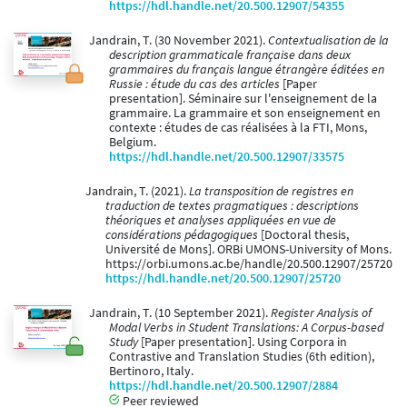
https://hdl.handle.net/20.500.12907/54355
Jandrain, T. (30 November 2021).
Contextualisation de la
description grammaticale française dans deux
grammaires du français langue étrangère éditées en
Russie : étude du cas des articles
[Paper
presentation]. Séminaire sur l'enseignement de la
grammaire. La grammaire et son enseignement en
contexte : études de cas réalisées à la FTI, Mons,
Belgium.
https://hdl.handle.net/20.500.12907/33575
Jandrain, T. (2021).
La transposition de registres en
traduction de textes pragmatiques : descriptions
théoriques et analyses appliquées en vue de
considérations pédagogiques
[Doctoral thesis,
Université de Mons]. ORBi UMONS-University of Mons.
https://orbi.umons.ac.be/handle/20.500.12907/25720
https://hdl.handle.net/20.500.12907/25720
Jandrain, T. (10 September 2021).
Register Analysis of
Modal Verbs in Student Translations: A Corpus-based
Study
[Paper presentation]. Using Corpora in
Contrastive and Translation Studies (6th edition),
Bertinoro, Italy.
https://hdl.handle.net/20.500.12907/2884
Peer reviewed