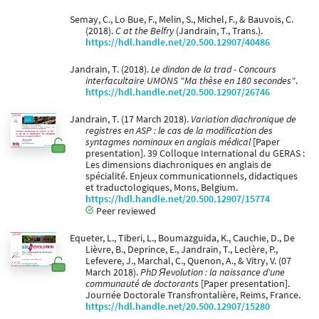
Semay, C., Lo Bue, F., Melin, S., Michel, F., & Bauvois, C.
(2018).
C at the Belfry
(Jandrain, T., Trans.).
https://hdl.handle.net/20.500.12907/40486
Jandrain, T. (2018).
Le dindon de la trad - Concours
interfacultaire UMONS "Ma thèse en 180 secondes"
.
https://hdl.handle.net/20.500.12907/26746
Jandrain, T. (17 March 2018).
Variation diachronique de
registres en ASP : le cas de la modification des
syntagmes nominaux en anglais médical
[Paper
presentation]. 39 Colloque International du GERAS :
Les dimensions diachroniques en anglais de
spécialité. Enjeux communicationnels, didactiques
et traductologiques, Mons, Belgium.
https://hdl.handle.net/20.500.12907/15774
Peer reviewed
Equeter, L., Tiberi, L., Boumazguida, K., Cauchie, D., De
Lièvre, B., Deprince, E., Jandrain, T., Leclère, P.,
Lefevere, J., Marchal, C., Quenon, A., & Vitry, V. (07
March 2018).
PhD Яevolution : la naissance d'une
communauté de doctorants
[Paper presentation].
Journée Doctorale Transfrontalière, Reims, France.
https://hdl.handle.net/20.500.12907/15280