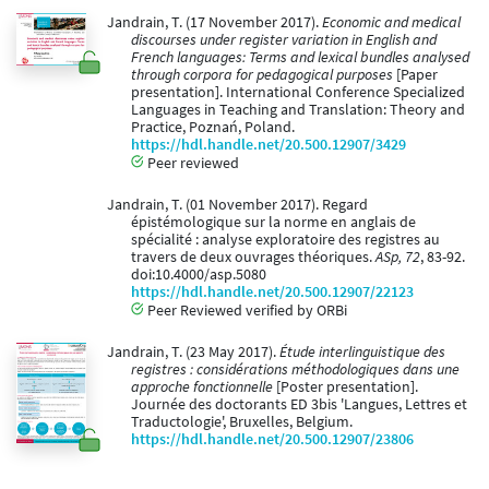
Jandrain, T. (17 November 2017).
Economic and medical
discourses under register variation in English and
French languages: Terms and lexical bundles analysed
through corpora for pedagogical purposes
[Paper
presentation]. International Conference Specialized
Languages in Teaching and Translation: Theory and
Practice, Poznań, Poland.
https://hdl.handle.net/20.500.12907/3429
Peer reviewed
Jandrain, T. (01 November 2017). Regard
épistémologique sur la norme en anglais de
spécialité : analyse exploratoire des registres au
travers de deux ouvrages théoriques.
ASp, 72
, 83-92.
doi:10.4000/asp.5080
https://hdl.handle.net/20.500.12907/22123
Peer Reviewed verified by ORBi
Jandrain, T. (23 May 2017).
Étude interlinguistique des
registres : considérations méthodologiques dans une
approche fonctionnelle
[Poster presentation].
Journée des doctorants ED 3bis 'Langues, Lettres et
Traductologie', Bruxelles, Belgium.
https://hdl.handle.net/20.500.12907/23806