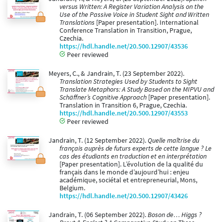
versus Written: A Register Variation Analysis on the
Use of the Passive Voice in Student Sight and Written
Translations
[Paper presentation]. International
Conference Translation in Transition, Prague,
Czechia.
https://hdl.handle.net/20.500.12907/43536
Peer reviewed
Meyers, C., & Jandrain, T. (23 September 2022).
Translation Strategies Used by Students to Sight
Translate Metaphors: A Study Based on the MIPVU and
Schäffner’s Cognitive Approach
[Paper presentation].
Translation in Transition 6, Prague, Czechia.
https://hdl.handle.net/20.500.12907/43553
Peer reviewed
Jandrain, T. (12 September 2022).
Quelle maîtrise du
français auprès de futurs experts de cette langue ? Le
cas des étudiants en traduction et en interprétation
[Paper presentation]. L’évolution de la qualité du
français dans le monde d’aujourd’hui : enjeu
académique, sociétal et entrepreneurial, Mons,
Belgium.
https://hdl.handle.net/20.500.12907/43426
Jandrain, T. (06 September 2022).
Boson de… Higgs ?