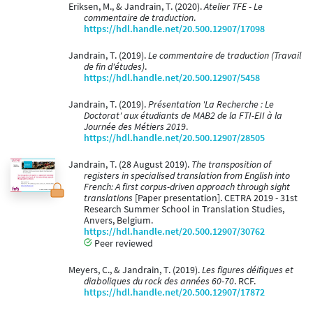
Eriksen, M., & Jandrain, T. (2020).
Atelier TFE - Le
commentaire de traduction
.
https://hdl.handle.net/20.500.12907/17098
Jandrain, T. (2019).
Le commentaire de traduction (Travail
de fin d'études)
.
https://hdl.handle.net/20.500.12907/5458
Jandrain, T. (2019).
Présentation 'La Recherche : Le
Doctorat' aux étudiants de MAB2 de la FTI-EII à la
Journée des Métiers 2019
.
https://hdl.handle.net/20.500.12907/28505
Jandrain, T. (28 August 2019).
The transposition of
registers in specialised translation from English into
French: A first corpus-driven approach through sight
translations
[Paper presentation]. CETRA 2019 - 31st
Research Summer School in Translation Studies,
Anvers, Belgium.
https://hdl.handle.net/20.500.12907/30762
Peer reviewed
Meyers, C., & Jandrain, T. (2019).
Les figures déifiques et
diaboliques du rock des années 60-70
. RCF.
https://hdl.handle.net/20.500.12907/17872