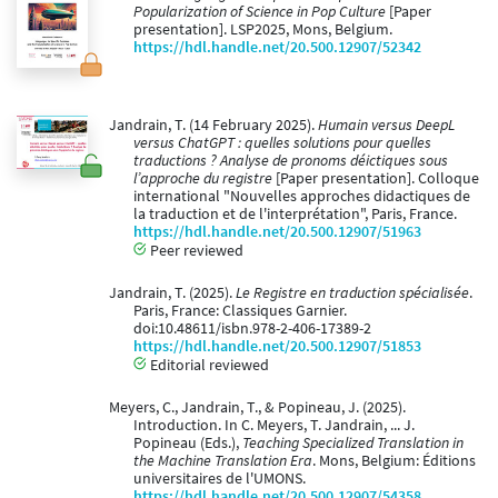
Popularization of Science in Pop Culture
[Paper
presentation]. LSP2025, Mons, Belgium.
https://hdl.handle.net/20.500.12907/52342
Jandrain, T. (14 February 2025).
Humain versus DeepL
versus ChatGPT : quelles solutions pour quelles
traductions ? Analyse de pronoms déictiques sous
l’approche du registre
[Paper presentation]. Colloque
international "Nouvelles approches didactiques de
la traduction et de l'interprétation", Paris, France.
https://hdl.handle.net/20.500.12907/51963
Peer reviewed
Jandrain, T. (2025).
Le Registre en traduction spécialisée
.
Paris, France: Classiques Garnier.
doi:10.48611/isbn.978-2-406-17389-2
https://hdl.handle.net/20.500.12907/51853
Editorial reviewed
Meyers, C., Jandrain, T., & Popineau, J. (2025).
Introduction. In C. Meyers, T. Jandrain, ... J.
Popineau (Eds.),
Teaching Specialized Translation in
the Machine Translation Era
. Mons, Belgium: Éditions
universitaires de l'UMONS.
https://hdl.handle.net/20.500.12907/54358