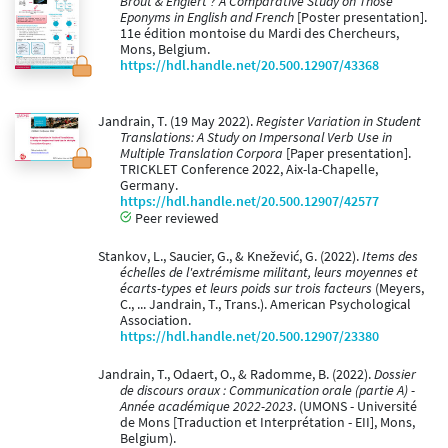
Brout & Englert ? A Comparative Study on Those
Eponyms in English and French
[Poster presentation].
11e édition montoise du Mardi des Chercheurs,
Mons, Belgium.
https://hdl.handle.net/20.500.12907/43368
Jandrain, T. (19 May 2022).
Register Variation in Student
Translations: A Study on Impersonal Verb Use in
Multiple Translation Corpora
[Paper presentation].
TRICKLET Conference 2022, Aix-la-Chapelle,
Germany.
https://hdl.handle.net/20.500.12907/42577
Peer reviewed
Stankov, L., Saucier, G., & Knežević, G. (2022).
Items des
échelles de l'extrémisme militant, leurs moyennes et
écarts-types et leurs poids sur trois facteurs
(Meyers,
C., ... Jandrain, T., Trans.). American Psychological
Association.
https://hdl.handle.net/20.500.12907/23380
Jandrain, T., Odaert, O., & Radomme, B. (2022).
Dossier
de discours oraux : Communication orale (partie A) -
Année académique 2022-2023
. (UMONS - Université
de Mons [Traduction et Interprétation - EII], Mons,
Belgium).