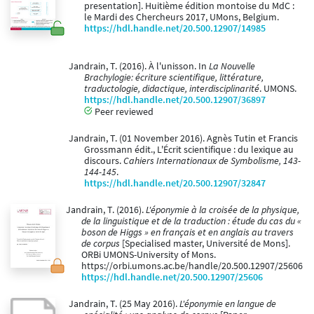
presentation]. Huitième édition montoise du MdC :
le Mardi des Chercheurs 2017, UMons, Belgium.
https://hdl.handle.net/20.500.12907/14985
Jandrain, T. (2016). À l'unisson. In
La Nouvelle
Brachylogie: écriture scientifique, littérature,
traductologie, didactique, interdisciplinarité
. UMONS.
https://hdl.handle.net/20.500.12907/36897
Peer reviewed
Jandrain, T. (01 November 2016). Agnès Tutin et Francis
Grossmann édit., L'Écrit scientifique : du lexique au
discours.
Cahiers Internationaux de Symbolisme, 143-
144-145
.
https://hdl.handle.net/20.500.12907/32847
Jandrain, T. (2016).
L'éponymie à la croisée de la physique,
de la linguistique et de la traduction : étude du cas du «
boson de Higgs » en français et en anglais au travers
de corpus
[Specialised master, Université de Mons].
ORBi UMONS-University of Mons.
https://orbi.umons.ac.be/handle/20.500.12907/25606
https://hdl.handle.net/20.500.12907/25606
Jandrain, T. (25 May 2016).
L'éponymie en langue de