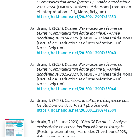
: Communication orale (partie B) - Année académique
2023-2024
. (UMONS - Université de Mons [Traduction
et Interprétation - EII], Mons, Belgium).
https://hdl.handle.net/20.500.12907/54353
Jandrain, T. (2024).
Dossier d'exercices de résumé de
textes : Communication écrite (partie A) - Année
académique 2024-2025
. (UMONS - Université de Mons
[Faculté de Traduction et d'Interprétation - EII],
Mons, Belgium).
https://hdl.handle.net/20.500.12907/55040
Jandrain, T. (2024).
Dossier d'exercices de résumé de
textes : Communication écrite (partie B) - Année
académique 2023-2024
. (UMONS - Université de Mons
[Faculté de Traduction et d'Interprétation - EII],
Mons, Belgium).
https://hdl.handle.net/20.500.12907/55044
Jandrain, T. (2023).
Concours facultaire d'éloquence pour
les étudiant·e·s de la FTI-EII (1re édition)
.
https://hdl.handle.net/20.500.12907/47504
Jandrain, T. (13 June 2023).
"ChatGPT a dit..." : Analyse
exploratoire de correction linguistique en français
[Poster presentation]. Mardi des Chercheurs 2023,
Valenciennes, France.