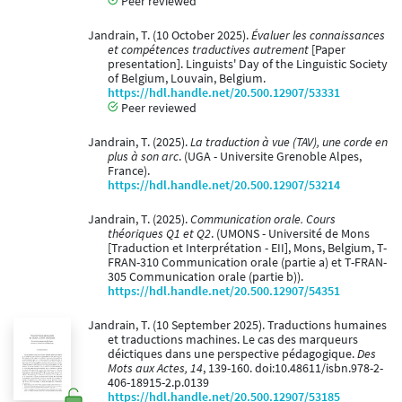
Peer reviewed
Jandrain, T. (10 October 2025).
Évaluer les connaissances
et compétences traductives autrement
[Paper
presentation]. Linguists' Day of the Linguistic Society
of Belgium, Louvain, Belgium.
https://hdl.handle.net/20.500.12907/53331
Peer reviewed
Jandrain, T. (2025).
La traduction à vue (TAV), une corde en
plus à son arc
. (UGA - Universite Grenoble Alpes,
France).
https://hdl.handle.net/20.500.12907/53214
Jandrain, T. (2025).
Communication orale. Cours
théoriques Q1 et Q2
. (UMONS - Université de Mons
[Traduction et Interprétation - EII], Mons, Belgium, T-
FRAN-310 Communication orale (partie a) et T-FRAN-
305 Communication orale (partie b)).
https://hdl.handle.net/20.500.12907/54351
Jandrain, T. (10 September 2025). Traductions humaines
et traductions machines. Le cas des marqueurs
déictiques dans une perspective pédagogique.
Des
Mots aux Actes, 14
, 139-160. doi:10.48611/isbn.978-2-
406-18915-2.p.0139
https://hdl.handle.net/20.500.12907/53185