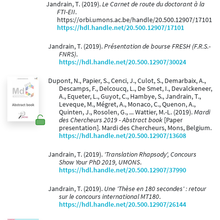
Jandrain, T. (2019).
Le Carnet de route du doctorant à la
FTI-EII
.
https://orbi.umons.ac.be/handle/20.500.12907/17101
https://hdl.handle.net/20.500.12907/17101
Jandrain, T. (2019).
Présentation de bourse FRESH (F.R.S.-
FNRS)
.
https://hdl.handle.net/20.500.12907/30024
Dupont, N., Papier, S., Cenci, J., Culot, S., Demarbaix, A.,
Descamps, F., Delcoucq, L., De Smet, I., Devalckeneer,
A., Equeter, L., Guyot, C., Hambye, S., Jandrain, T.,
Leveque, M., Mégret, A., Monaco, C., Quenon, A.,
Quinten, J., Rosolen, G., ... Wattier, M.-L. (2019).
Mardi
des Chercheurs 2019 - Abstract book
[Paper
presentation]. Mardi des Chercheurs, Mons, Belgium.
https://hdl.handle.net/20.500.12907/13608
Jandrain, T. (2019).
'Translation Rhapsody', Concours
Show Your PhD 2019, UMONS
.
https://hdl.handle.net/20.500.12907/37990
Jandrain, T. (2019).
Une 'Thèse en 180 secondes' : retour
sur le concours international MT180
.
https://hdl.handle.net/20.500.12907/26144