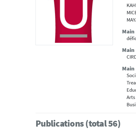
KAH
MICE
MAY
Main
défi
Main
CIRD
Main 
Soci
Trea
Educ
Arts
Busi
Publications (total 56)