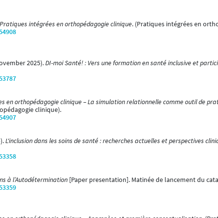
ratiques intégrées en orthopédagogie clinique
. (Pratiques intégrées en orth
/54908
0 November 2025).
DI-moi Santé! : Vers une formation en santé inclusive et partic
/53787
es en orthopédagogie clinique – La simulation relationnelle comme outil de pr
hopédagogie clinique).
/54907
).
L'inclusion dans les soins de santé : recherches actuelles et perspectives clin
/53358
s à l’Autodétermination
[Paper presentation]. Matinée de lancement du catal
/53359