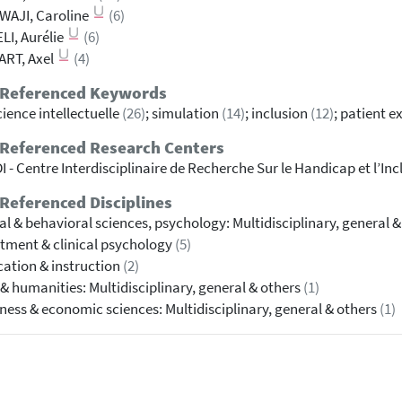
WAJI, Caroline
(6)
LI, Aurélie
(6)
ART, Axel
(4)
 Referenced Keywords
cience intellectuelle
(26)
; simulation
(14)
; inclusion
(12)
; patient e
 Referenced Research Centers
I - Centre Interdisciplinaire de Recherche Sur le Handicap et l’In
Referenced Disciplines
al & behavioral sciences, psychology: Multidisciplinary, general 
tment & clinical psychology
(5)
ation & instruction
(2)
 & humanities: Multidisciplinary, general & others
(1)
ness & economic sciences: Multidisciplinary, general & others
(1)