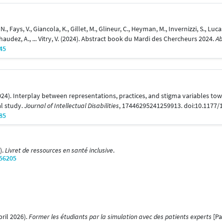
N., Fays, V., Giancola, K., Gillet, M., Glineur, C., Heyman, M., Invernizzi, S., Luc
achaudez, A., ... Vitry, V. (2024). Abstract book du Mardi des Chercheurs 2024.
Ab
45
2024). Interplay between representations, practices, and stigma variables to
al study.
Journal of Intellectual Disabilities
, 17446295241259913. doi:10.1177
85
).
Livret de ressources en santé inclusive
.
/56205
pril 2026).
Former les étudiants par la simulation avec des patients experts
[Pa