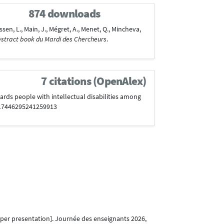
874 downloads
assen, L., Main, J., Mégret, A., Menet, Q., Mincheva,
stract book du Mardi des Chercheurs
.
7 citations (OpenAlex)
wards people with intellectual disabilities among
/17446295241259913
per presentation]. Journée des enseignants 2026,