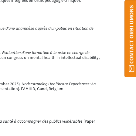
atiques intégrées en orthopédagogie clinique).
CONTACT ORBI UMONS
que d’une anamnèse auprès d’un public en situation de
).
Evaluation d’une formation à la prise en charge de
an congress on mental health in intellectual disability,
tember 2025).
Understanding Healthcare Experiences: An
esentation]. EAMHID, Gand, Belgium.
e la santé à accompagner des publics vulnérables
[Paper