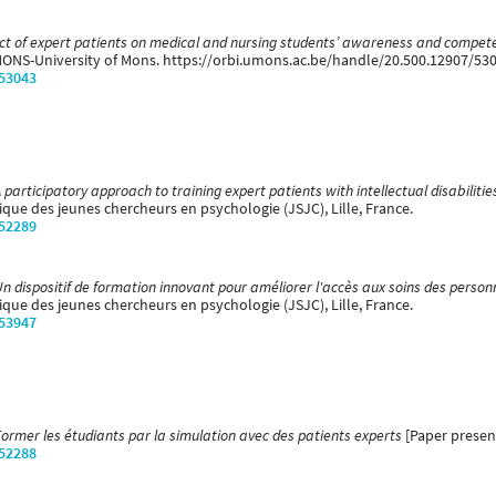
t of expert patients on medical and nursing students’ awareness and competenc
MONS-University of Mons. https://orbi.umons.ac.be/handle/20.500.12907/530
/53043
 participatory approach to training expert patients with intellectual disabiliti
que des jeunes chercheurs en psychologie (JSJC), Lille, France.
/52289
n dispositif de formation innovant pour améliorer l'accès aux soins des personn
que des jeunes chercheurs en psychologie (JSJC), Lille, France.
/53947
ormer les étudiants par la simulation avec des patients experts
[Paper presen
/52288