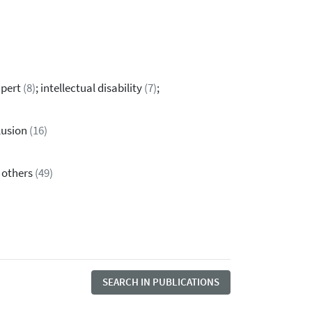
xpert
(8)
; intellectual disability
(7)
;
clusion
(16)
& others
(49)
SEARCH IN PUBLICATIONS