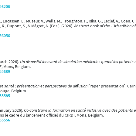
/56206
F., Lucassen, L., Museur, V., Wells, M., Troughton, F., Rika, G., Leclef, A., Coen, C
 R., Dupont, S., & Mégret, A. (Eds.). (2026).
Abstract book of the 13th edition o
/56056
March 2026).
Un dispositif innovant de simulation médicale : quand les patients 
E, Mons, Belgium.
/55689
t santé : présentation et perspectives de diffusion
[Paper presentation]. Carne
Bouge, Belgium.
/55585
 January 2026).
Co-construire la formation en santé inclusive avec des patients e
s le cadre du lancement officiel du CIRDI, Mons, Belgium.
/55556