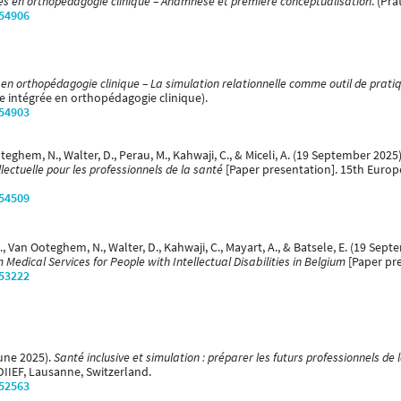
es en orthopédagogie clinique – Anamnèse et première conceptualisation
. (Pr
/54906
 en orthopédagogie clinique – La simulation relationnelle comme outil de prati
ue intégrée en orthopédagogie clinique).
/54903
Ooteghem, N., Walter, D., Perau, M., Kahwaji, C., & Miceli, A. (19 September 2025
lectuelle pour les professionnels de la santé
[Paper presentation]. 15th Europe
/54509
 M., Van Ooteghem, N., Walter, D., Kahwaji, C., Mayart, A., & Batsele, E. (19 Sep
Medical Services for People with Intellectual Disabilities in Belgium
[Paper pr
/53222
June 2025).
Santé inclusive et simulation : préparer les futurs professionnels d
IIEF, Lausanne, Switzerland.
/52563