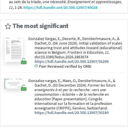
au sein de la triade, une nécessité.
Enseignement et apprentissages,
11
, 1-28.
https://hdl.handle.net/20.500.12907/49028
The most significant
Gonzalez Vargas, E., Decorte, R., Derobertmasure, A., &
Dachet, D. (04 June 2026). Initial validation of scales
measuring trust and attitudes toward (educational)
science in Belgium.
Frontiers in Education, 11
.
doi:10.3389/feduc.2026.1863674
https://hdl.handle.net/20.500.12907/56299
Peer Reviewed verified by ORBi
Gonzalez-vargas, E., Maes, O., Derobertmasure, A., &
Dachet, D. (03 December 2024).
Former les futurs
enseignants à et par la recherche : vers une
consommation « éclairée » de la recherche en
éducation
[Paper presentation]. Congrès
international sur la formation et la profession
enseignante (CRIFPE), Genève, Switzerland.
https://hdl.handle.net/20.500.12907/50189