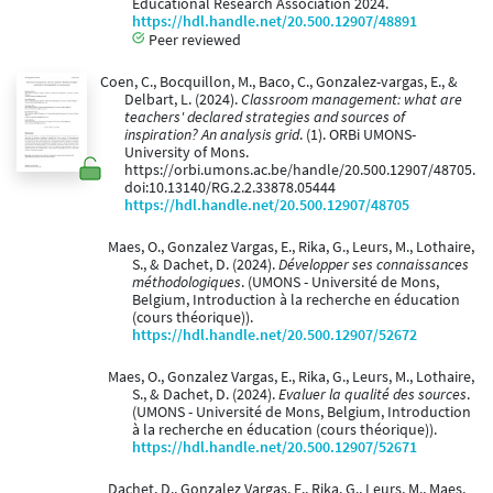
Educational Research Association 2024.
https://hdl.handle.net/20.500.12907/48891
Peer reviewed
Coen, C., Bocquillon, M., Baco, C., Gonzalez-vargas, E., &
Delbart, L. (2024).
Classroom management: what are
teachers' declared strategies and sources of
inspiration? An analysis grid
. (1). ORBi UMONS-
University of Mons.
https://orbi.umons.ac.be/handle/20.500.12907/48705.
doi:10.13140/RG.2.2.33878.05444
https://hdl.handle.net/20.500.12907/48705
Maes, O., Gonzalez Vargas, E., Rika, G., Leurs, M., Lothaire,
S., & Dachet, D. (2024).
Développer ses connaissances
méthodologiques
. (UMONS - Université de Mons,
Belgium, Introduction à la recherche en éducation
(cours théorique)).
https://hdl.handle.net/20.500.12907/52672
Maes, O., Gonzalez Vargas, E., Rika, G., Leurs, M., Lothaire,
S., & Dachet, D. (2024).
Evaluer la qualité des sources
.
(UMONS - Université de Mons, Belgium, Introduction
à la recherche en éducation (cours théorique)).
https://hdl.handle.net/20.500.12907/52671
Dachet, D., Gonzalez Vargas, E., Rika, G., Leurs, M., Maes,