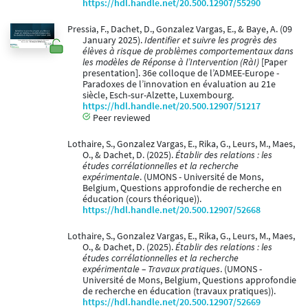
https://hdl.handle.net/20.500.12907/55290
Pressia, F., Dachet, D., Gonzalez Vargas, E., & Baye, A. (09
January 2025).
Identifier et suivre les progrès des
élèves à risque de problèmes comportementaux dans
les modèles de Réponse à l’Intervention (RàI)
[Paper
presentation]. 36e colloque de l’ADMEE-Europe -
Paradoxes de l’innovation en évaluation au 21e
siècle, Esch-sur-Alzette, Luxembourg.
https://hdl.handle.net/20.500.12907/51217
Peer reviewed
Lothaire, S., Gonzalez Vargas, E., Rika, G., Leurs, M., Maes,
O., & Dachet, D. (2025).
Établir des relations : les
études corrélationnelles et la recherche
expérimentale
. (UMONS - Université de Mons,
Belgium, Questions approfondie de recherche en
éducation (cours théorique)).
https://hdl.handle.net/20.500.12907/52668
Lothaire, S., Gonzalez Vargas, E., Rika, G., Leurs, M., Maes,
O., & Dachet, D. (2025).
Établir des relations : les
études corrélationnelles et la recherche
expérimentale – Travaux pratiques
. (UMONS -
Université de Mons, Belgium, Questions approfondie
de recherche en éducation (travaux pratiques)).
https://hdl.handle.net/20.500.12907/52669