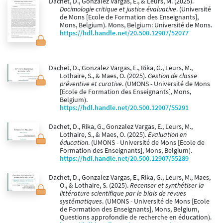
Dachet, D., Gonzalez Vargas, E., & Leurs, M. (2025).
Docimologie critique et justice évaluative
. (Université
de Mons [Ecole de Formation des Enseignants],
Mons, Belgium). Mons, Belgium: Université de Mons.
https://hdl.handle.net/20.500.12907/52077
Dachet, D., Gonzalez Vargas, E., Rika, G., Leurs, M.,
Lothaire, S., & Maes, O. (2025).
Gestion de classe
préventive et curative
. (UMONS - Université de Mons
[Ecole de Formation des Enseignants], Mons,
Belgium).
https://hdl.handle.net/20.500.12907/55291
Dachet, D., Rika, G., Gonzalez Vargas, E., Leurs, M.,
Lothaire, S., & Maes, O. (2025).
Evaluation en
éducation
. (UMONS - Université de Mons [Ecole de
Formation des Enseignants], Mons, Belgium).
https://hdl.handle.net/20.500.12907/55289
Dachet, D., Gonzalez Vargas, E., Rika, G., Leurs, M., Maes,
O., & Lothaire, S. (2025).
Recenser et synthétiser la
littérature scientifique par le biais de revues
systématiques
. (UMONS - Université de Mons [Ecole
de Formation des Enseignants], Mons, Belgium,
Questions approfondie de recherche en éducation).