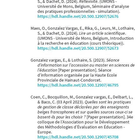
S., & Dachet, D. (2024).
Réflexivité
. (UMONS -
Université de Mons, Belgium, Séminaire d'analyse
des pratiques professionnelles - simulation).
https://hdl.handle.net/20.500.12907/52676
Maes, O., Gonzalez Vargas, E., Rika, G., Leurs, M., Lothaire,
S., & Dachet, D. (2024).
Lire un article scientifique
.
(UMONS - Université de Mons, Belgium, Introduction
à la recherche en éducation (cours théorique)).
https://hdl.handle.net/20.500.12907/52673
Gonzalez vargas, E., & Lothaire, S. (2023).
Séance
d’information sur l’accession au master en sciences de
l’éducation
[Paper presentation]. Séance
d’information organisée par la Haute Ecole
Provinciale de Hainaut-Condorcet.
https://hdl.handle.net/20.500.12907/46795
Coen, C., Bocquillon, M., Gonzalez vargas, E., Delbart, L.,
& Baco, C. (03 April 2023).
Quelles sont les pratiques
de gestion de classe déclarées par des enseignants
belges francophones et sur quelles sources ceux-ci se
basent-ils pour les choisir ?
[Paper presentation]. 34e
colloque de l’Association pour le Développement
des Méthodologies d’Évaluation en Éducation -
Europe.
https://hdl.handle.net/20.500.12907/45708