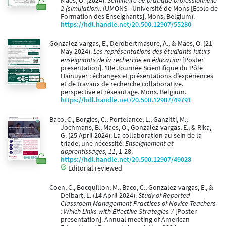
Maes, O. (2024).
Séminaire de pratique professionnelle
2 (simulation)
. (UMONS - Université de Mons [Ecole de
Formation des Enseignants], Mons, Belgium).
https://hdl.handle.net/20.500.12907/55280
Gonzalez-vargas, E., Derobertmasure, A., & Maes, O. (21
May 2024).
Les représentations des étudiants futurs
enseignants de la recherche en éducation
[Poster
presentation]. 10e Journée Scientifique du Pôle
Hainuyer : échanges et présentations d’expériences
et de travaux de recherche collaborative,
perspective et réseautage, Mons, Belgium.
https://hdl.handle.net/20.500.12907/49791
Baco, C., Borgies, C., Portelance, L., Ganzitti, M.,
Jochmans, B., Maes, O., Gonzalez-vargas, E., & Rika,
G. (25 April 2024). La collaboration au sein de la
triade, une nécessité.
Enseignement et
apprentissages, 11
, 1-28.
https://hdl.handle.net/20.500.12907/49028
Editorial reviewed
Coen, C., Bocquillon, M., Baco, C., Gonzalez-vargas, E., &
Delbart, L. (14 April 2024).
Study of Reported
Classroom Management Practices of Novice Teachers
: Which Links with Effective Strategies ?
[Poster
presentation]. Annual meeting of American