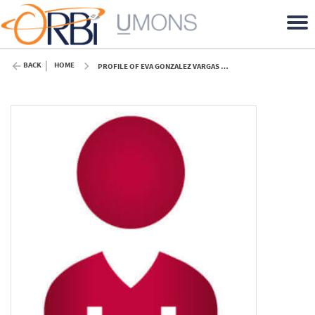
BACK
HOME
PROFILE OF EVA GONZALEZ VARGAS (UMONS)