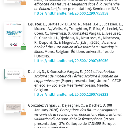
efficacité des futurs enseignants face à la recherche
en éducation
[Paper presentation]. Séminaire INAS.
https://hdl.handle.net/20.500.12907/55958
Equeter, L., Bertieaux, D., Aro, R., Maes, J.-F., Lucassen, L.,
Museur, V., Wells, M., Troughton, F., Rika, G., Leclef, A.,
Coen, C., Invernizzi, S., Gonzalez Vargas, E., Beauset,
R., Chachia, H., Djeddou, N., Meurisse, M., Mincheva,
R., Dupont, S., & Mégret, A. (Eds.). (2026).
Abstract
book of the 13th edition of Researchers' Tuesday in
Mons
. Mons, Belgium: Éditions universitaires de
l'UMONS.
https://hdl.handle.net/20.500.12907/56056
Dachet, D., & Gonzalez Vargas, E. (2026).
L’évaluation
scolaire : de moteur de l’échec scolaire à soutien de
l’apprentissage
[Paper presentation]. Journée CECP
en école - Ecole de Meeffe-Ambresin, Meeffe,
Belgium.
https://hdl.handle.net/20.500.12907/56223
Gonzalez Vargas, E., Dejaegher, C., & Dachet, D. (08
January 2026).
Perceptions des futurs enseignants
vis-à-vis de la recherche en éducation : élaboration et
validation d’une sous-échelle francophone
[Paper
presentation]. 37e Colloque de l'ADMEE-Europe,