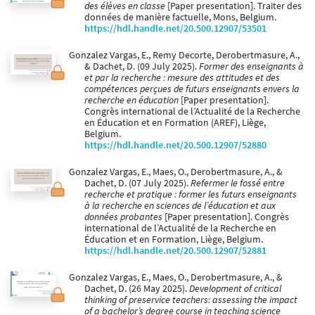
des élèves en classe
[Paper presentation]. Traiter des
données de manière factuelle, Mons, Belgium.
https://hdl.handle.net/20.500.12907/53501
Gonzalez Vargas, E., Remy Decorte, Derobertmasure, A.,
& Dachet, D. (09 July 2025).
Former des enseignants à
et par la recherche : mesure des attitudes et des
compétences perçues de futurs enseignants envers la
recherche en éducation
[Paper presentation].
Congrès international de l’Actualité de la Recherche
en Éducation et en Formation (AREF), Liège,
Belgium.
https://hdl.handle.net/20.500.12907/52880
Gonzalez Vargas, E., Maes, O., Derobertmasure, A., &
Dachet, D. (07 July 2025).
Refermer le fossé entre
recherche et pratique : former les futurs enseignants
à la recherche en sciences de l’éducation et aux
données probantes
[Paper presentation]. Congrès
international de l’Actualité de la Recherche en
Éducation et en Formation, Liège, Belgium.
https://hdl.handle.net/20.500.12907/52881
Gonzalez Vargas, E., Maes, O., Derobertmasure, A., &
Dachet, D. (26 May 2025).
Development of critical
thinking of preservice teachers: assessing the impact
of a bachelor’s degree course in teaching science