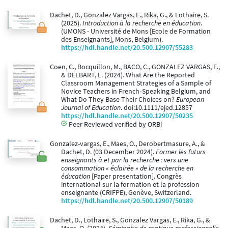
Dachet, D., Gonzalez Vargas, E., Rika, G., & Lothaire, S.
(2025).
Introduction à la recherche en éducation
.
(UMONS - Université de Mons [Ecole de Formation
des Enseignants], Mons, Belgium).
https://hdl.handle.net/20.500.12907/55283
Coen, C., Bocquillon, M., BACO, C., GONZALEZ VARGAS, E.,
& DELBART, L. (2024). What Are the Reported
Classroom Management Strategies of a Sample of
Novice Teachers in French‐Speaking Belgium, and
What Do They Base Their Choices on?
European
Journal of Education
. doi:10.1111/ejed.12857
https://hdl.handle.net/20.500.12907/50235
Peer Reviewed verified by ORBi
Gonzalez-vargas, E., Maes, O., Derobertmasure, A., &
Dachet, D. (03 December 2024).
Former les futurs
enseignants à et par la recherche : vers une
consommation « éclairée » de la recherche en
éducation
[Paper presentation]. Congrès
international sur la formation et la profession
enseignante (CRIFPE), Genève, Switzerland.
https://hdl.handle.net/20.500.12907/50189
Dachet, D., Lothaire, S., Gonzalez Vargas, E., Rika, G., &