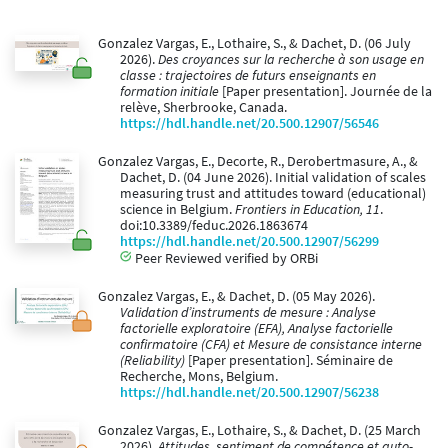
Gonzalez Vargas, E., Lothaire, S., & Dachet, D. (06 July
2026).
Des croyances sur la recherche à son usage en
classe : trajectoires de futurs enseignants en
formation initiale
[Paper presentation]. Journée de la
relève, Sherbrooke, Canada.
https://hdl.handle.net/20.500.12907/56546
Gonzalez Vargas, E., Decorte, R., Derobertmasure, A., &
Dachet, D. (04 June 2026). Initial validation of scales
measuring trust and attitudes toward (educational)
science in Belgium.
Frontiers in Education, 11
.
doi:10.3389/feduc.2026.1863674
https://hdl.handle.net/20.500.12907/56299
Peer Reviewed verified by ORBi
Gonzalez Vargas, E., & Dachet, D. (05 May 2026).
Validation d’instruments de mesure : Analyse
factorielle exploratoire (EFA), Analyse factorielle
confirmatoire (CFA) et Mesure de consistance interne
(Reliability)
[Paper presentation]. Séminaire de
Recherche, Mons, Belgium.
https://hdl.handle.net/20.500.12907/56238
Gonzalez Vargas, E., Lothaire, S., & Dachet, D. (25 March
2026).
Attitudes, sentiment de compétence et auto-