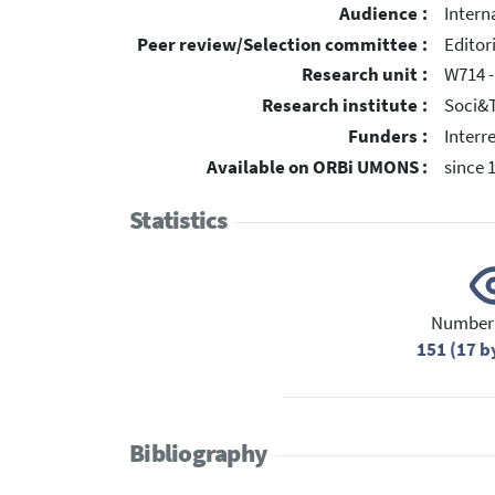
Audience :
Intern
Peer review/Selection committee :
Editor
Research unit :
W714 -
Research institute :
Soci&
Funders :
Interr
Available on ORBi UMONS :
since 
Statistics
Number 
151 (17 
Bibliography