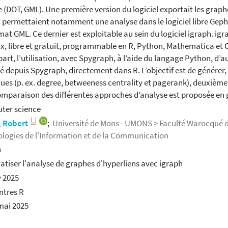
 (DOT, GML). Une première version du logiciel exportait les gra
 permettaient notamment une analyse dans le logiciel libre Gephi
mat GML. Ce dernier est exploitable au sein du logiciel igraph. ig
x, libre et gratuit, programmable en R, Python, Mathematica et C/
part, l’utilisation, avec Spygraph, à l’aide du langage Python, d’a
é depuis Spygraph, directement dans R. L’objectif est de générer
ues (p. ex. degree, betweeness centrality et pagerank), deuxiè
mparaison des différentes approches d’analyse est proposée en g
ter science
, Robert
;
Université de Mons - UMONS > Faculté Warocqué d
logies de l'Information et de la Communication
h
tiser l'analyse de graphes d'hyperliens avec igraph
 2025
ntres R
mai 2025