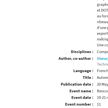
graphe
et DOT
au for
réseau
d’une 
export
métriq
Une co
Disciplines :
Compu
Author, co-author :
Viseur
Techno
Language :
Frenc
Title :
Automa
Publication date :
20 May
Event name :
Renco
Event date :
19-21 
Event number :
11