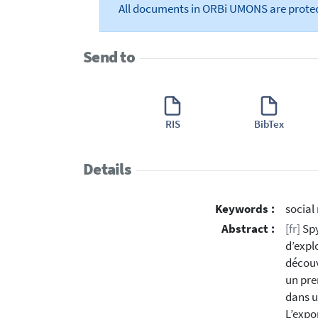
All documents in ORBi UMONS are prote
Send to
RIS
BibTex
Details
Keywords :
social
Abstract :
[fr]
Spy
d’expl
découv
un pre
dans u
L’expor