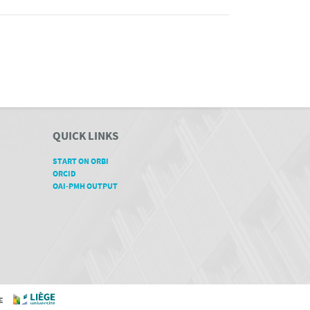
QUICK LINKS
START ON ORBI
ORCID
OAI-PMH OUTPUT
GE