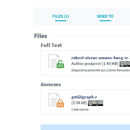
FILES (2)
SEND TO
Files
Full Text
robert-viseur-umons-fweg-rr-
Author postprint (1.43 MB)
Diaporama présenté aux 11ème Rencontre
Annexes
gml2igraph.r
(5.94 kB)
Code source.