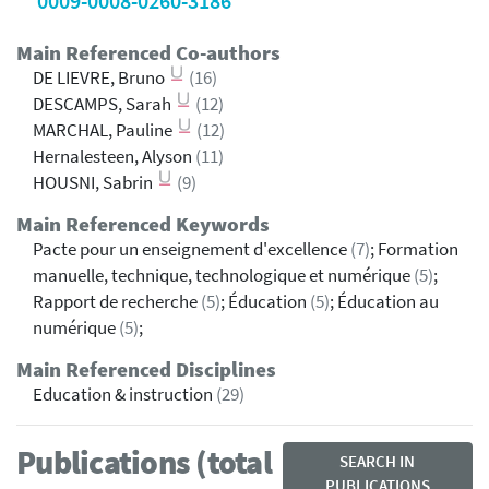
0009-0008-0260-3186
Main Referenced Co-authors
DE LIEVRE, Bruno
(16)
DESCAMPS, Sarah
(12)
MARCHAL, Pauline
(12)
Hernalesteen, Alyson
(11)
HOUSNI, Sabrin
(9)
Main Referenced Keywords
Pacte pour un enseignement d'excellence
(7)
; Formation
manuelle, technique, technologique et numérique
(5)
;
Rapport de recherche
(5)
; Éducation
(5)
; Éducation au
numérique
(5)
;
Main Referenced Disciplines
Education & instruction
(29)
Publications (total
SEARCH IN
PUBLICATIONS