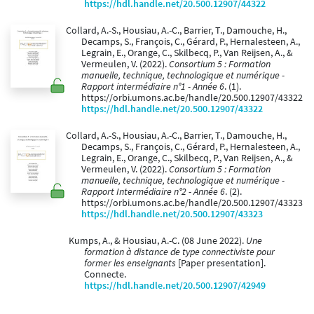
https://hdl.handle.net/20.500.12907/44322
Collard, A.-S., Housiau, A.-C., Barrier, T., Damouche, H.,
Decamps, S., François, C., Gérard, P., Hernalesteen, A.,
Legrain, E., Orange, C., Skilbecq, P., Van Reijsen, A., &
Vermeulen, V. (2022).
Consortium 5 : Formation
manuelle, technique, technologique et numérique -
Rapport intermédiaire n°1 - Année 6
. (1).
https://orbi.umons.ac.be/handle/20.500.12907/43322
https://hdl.handle.net/20.500.12907/43322
Collard, A.-S., Housiau, A.-C., Barrier, T., Damouche, H.,
Decamps, S., François, C., Gérard, P., Hernalesteen, A.,
Legrain, E., Orange, C., Skilbecq, P., Van Reijsen, A., &
Vermeulen, V. (2022).
Consortium 5 : Formation
manuelle, technique, technologique et numérique -
Rapport Intermédiaire n°2 - Année 6
. (2).
https://orbi.umons.ac.be/handle/20.500.12907/43323
https://hdl.handle.net/20.500.12907/43323
Kumps, A., & Housiau, A.-C. (08 June 2022).
Une
formation à distance de type connectiviste pour
former les enseignants
[Paper presentation].
Connecte.
https://hdl.handle.net/20.500.12907/42949