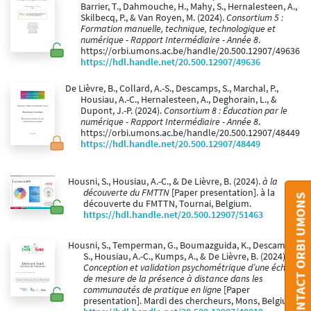
Barrier, T., Dahmouche, H., Mahy, S., Hernalesteen, A.,
Skilbecq, P., & Van Royen, M. (2024).
Consortium 5 :
Formation manuelle, technique, technologique et
numérique - Rapport Intermédiaire - Année 8
.
https://orbi.umons.ac.be/handle/20.500.12907/49636
https://hdl.handle.net/20.500.12907/49636
De Lièvre, B., Collard, A.-S., Descamps, S., Marchal, P.,
Housiau, A.-C., Hernalesteen, A., Deghorain, L., &
Dupont, J.-P. (2024).
Consortium 8 : Éducation par le
numérique - Rapport Intermédiaire - Année 8
.
https://orbi.umons.ac.be/handle/20.500.12907/48449
https://hdl.handle.net/20.500.12907/48449
Housni, S., Housiau, A.-C., & De Lièvre, B. (2024).
à la
découverte du FMTTN
[Paper presentation]. à la
CONTACT ORBI UMONS
découverte du FMTTN, Tournai, Belgium.
https://hdl.handle.net/20.500.12907/51463
Housni, S., Temperman, G., Boumazguida, K., Descamps,
S., Housiau, A.-C., Kumps, A., & De Lièvre, B. (2024).
Conception et validation psychométrique d’une échelle
de mesure de la présence à distance dans les
communautés de pratique en ligne
[Paper
presentation]. Mardi des chercheurs, Mons, Belgium.