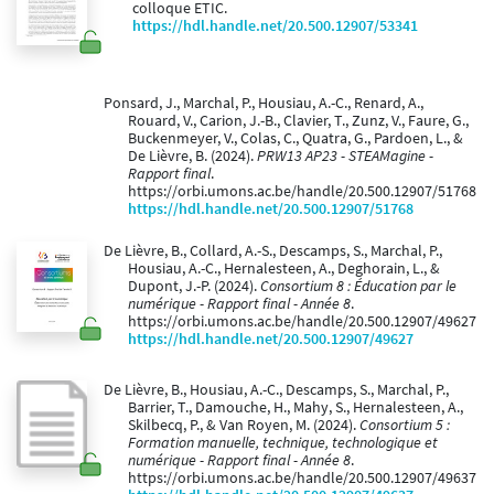
colloque ETIC.
https://hdl.handle.net/20.500.12907/53341
Ponsard, J., Marchal, P., Housiau, A.-C., Renard, A.,
Rouard, V., Carion, J.-B., Clavier, T., Zunz, V., Faure, G.,
Buckenmeyer, V., Colas, C., Quatra, G., Pardoen, L., &
De Lièvre, B. (2024).
PRW13 AP23 - STEAMagine -
Rapport final
.
https://orbi.umons.ac.be/handle/20.500.12907/51768
https://hdl.handle.net/20.500.12907/51768
De Lièvre, B., Collard, A.-S., Descamps, S., Marchal, P.,
Housiau, A.-C., Hernalesteen, A., Deghorain, L., &
Dupont, J.-P. (2024).
Consortium 8 : Éducation par le
numérique - Rapport final - Année 8
.
https://orbi.umons.ac.be/handle/20.500.12907/49627
https://hdl.handle.net/20.500.12907/49627
De Lièvre, B., Housiau, A.-C., Descamps, S., Marchal, P.,
Barrier, T., Damouche, H., Mahy, S., Hernalesteen, A.,
Skilbecq, P., & Van Royen, M. (2024).
Consortium 5 :
Formation manuelle, technique, technologique et
numérique - Rapport final - Année 8
.
https://orbi.umons.ac.be/handle/20.500.12907/49637