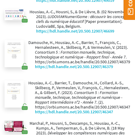
https://hdl.handle.net/20.500.12907/49019
Housiau, A.-C., Housni, S., & De Lièvre, B. (02 November
2023).
LUDOVIA#NumeriGame : découvrir les concepts
clefs du numérique éducatif
[Paper presentation].
LudoviaBE, Spa, Belgium.
https://hdl.handle.net/20.500.12907/46699
Damouche, H., Housiau, A.-C., Barrier, T., François, C.,
Hernalesteen, A., Skilbecq, P., & Vermeulen, V. (2023).
Consortium 5 : Formation manuelle, technique,
technologique et numérique - Rapport final - Année 7
.
https://orbi.umons.ac.be/handle/20.500.12907/46379
https://hdl.handle.net/20.500.12907/46379
Housiau, A.-C., Barrier, T., Damouche, H., Collard, A.-S.,
Skilbecq, P., Vermeulen, V., François, C., Hernalesteen,
A., & Gilbert, F. (2023).
Consortium 5 : Formation
manuelle, technique, technologique et numérique -
Rapport intermédiaire n°2 - Année 7
. (2).
https://orbi.umons.ac.be/handle/20.500.12907/46347
https://hdl.handle.net/20.500.12907/46347
Marchal, P., Housni, S., Descamps, S., Housiau, A.-C.,
Kumps, A., Temperman, G., & De Lièvre, B. (18 May
2023).
Développer les compétences numériques des