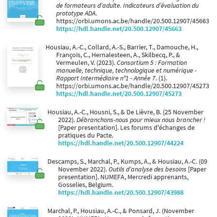
de formateurs d’adulte. Indicateurs d’évaluation du
prototype ADA
.
https://orbi.umons.ac.be/handle/20.500.12907/45663
https://hdl.handle.net/20.500.12907/45663
Housiau, A.-C., Collard, A.-S., Barrier, T., Damouche, H.,
François, C., Hernalesteen, A., Skilbecq, P., &
Vermeulen, V. (2023).
Consortium 5 : Formation
manuelle, technique, technologique et numérique -
Rapport Intermédiaire n°1 - Année 7
. (1).
https://orbi.umons.ac.be/handle/20.500.12907/45273
https://hdl.handle.net/20.500.12907/45273
Housiau, A.-C., Housni, S., & De Lièvre, B. (25 November
2022).
Débranchons-nous pour mieux nous brancher !
[Paper presentation]. Les forums d'échanges de
pratiques du Pacte.
https://hdl.handle.net/20.500.12907/44224
Descamps, S., Marchal, P., Kumps, A., & Housiau, A.-C. (09
November 2022).
Outils d’analyse des besoins
[Paper
presentation]. NUMEFA, Mercredi apprenants,
Gosselies, Belgium.
https://hdl.handle.net/20.500.12907/43988
Marchal, P., Housiau, A.-C., & Ponsard, J. (November