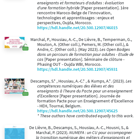
enseignants et formateurs d'adultes : évaluation
d'une formation hybride
[Paper presentation]. 1ère
rencontre Maroco-Belge de l'innovation,
technologies et apprentissages : enjeux et
perspectives, Oujda, Morocco.
https://hdl.handle.net/20.500.12907/46015
Marchal, P., Housiau, A.-C., De Lièvre, B., Temperman, G.,
Mouton, A. (Other coll.), Pemers, M. (Other coll.), &
Andre, C. (Other coll.). (May 2023).
Les Open Badges
dans un parcours de formation pour adultes - Etude de
cas
[Paper presentation]. Séminaire de clôture -
Phasing OUT - Oujda WBI, Morocco.
https://hdl.handle.net/20.500.12907/45931
Descamps, S.* , Housiau, A.-C.* , & Kumps, A.*. (2023).
Les
compétences numériques des élèves et des
enseignants à l’heure du Pacte pour un enseignement
d’Excellence
[Paper presentation]. Journée de
formation Pacte pour un Enseignement d'Excellence
- HEH, Tournai, Belgium.
https://hdl.handle.net/20.500.12907/45625
* These authors have contributed equally to this work.
De Lièvre, B., Descamps, S., Housiau, A.-C., Housni, S., &
Marchal, P. (2023).
NUMEFA : un CU pour accompagner
la transition numérique des métiers d’enseignants et