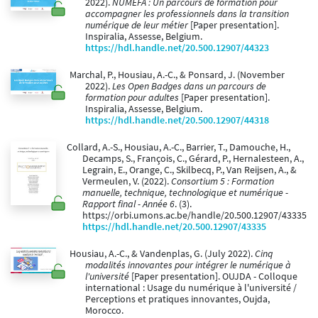
2022).
NUMEFA : Un parcours de formation pour
accompagner les professionnels dans la transition
numérique de leur métier
[Paper presentation].
Inspiralia, Assesse, Belgium.
https://hdl.handle.net/20.500.12907/44323
Marchal, P., Housiau, A.-C., & Ponsard, J. (November
2022).
Les Open Badges dans un parcours de
formation pour adultes
[Paper presentation].
Inspiralia, Assesse, Belgium.
https://hdl.handle.net/20.500.12907/44318
Collard, A.-S., Housiau, A.-C., Barrier, T., Damouche, H.,
Decamps, S., François, C., Gérard, P., Hernalesteen, A.,
Legrain, E., Orange, C., Skilbecq, P., Van Reijsen, A., &
Vermeulen, V. (2022).
Consortium 5 : Formation
manuelle, technique, technologique et numérique -
Rapport final - Année 6
. (3).
https://orbi.umons.ac.be/handle/20.500.12907/43335
https://hdl.handle.net/20.500.12907/43335
Housiau, A.-C., & Vandenplas, G. (July 2022).
Cinq
modalités innovantes pour intégrer le numérique à
l'université
[Paper presentation]. OUJDA - Colloque
international : Usage du numérique à l'université /
Perceptions et pratiques innovantes, Oujda,
Morocco.