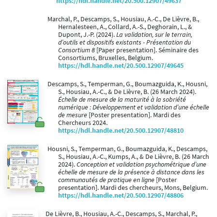
https://hdl.handle.net/20.500.12907/49637
Marchal, P., Descamps, S., Housiau, A.-C., De Lièvre, B.,
Hernalesteen, A., Collard, A.-S., Deghorain, L., &
Dupont, J.-P. (2024).
La validation, sur le terrain,
d’outils et dispositifs existants - Présentation du
Consortium 8
[Paper presentation]. Séminaire des
Consortiums, Bruxelles, Belgium.
https://hdl.handle.net/20.500.12907/49645
Descamps, S., Temperman, G., Boumazguida, K., Housni,
S., Housiau, A.-C., & De Lièvre, B. (26 March 2024).
Échelle de mesure de la maturité à la sobriété
numérique : Développement et validation d’une échelle
de mesure
[Poster presentation]. Mardi des
Chercheurs 2024.
https://hdl.handle.net/20.500.12907/48810
Housni, S., Temperman, G., Boumazguida, K., Descamps,
S., Housiau, A.-C., Kumps, A., & De Lièvre, B. (26 March
2024).
Conception et validation psychométrique d’une
échelle de mesure de la présence à distance dans les
communautés de pratique en ligne
[Poster
presentation]. Mardi des chercheurs, Mons, Belgium.
https://hdl.handle.net/20.500.12907/48806
De Lièvre, B., Housiau, A.-C., Descamps, S., Marchal, P.,