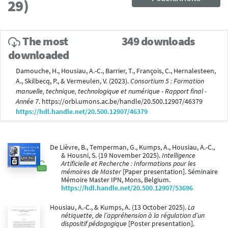
29)
The most
349 downloads
downloaded
Damouche, H., Housiau, A.-C., Barrier, T., François, C., Hernalesteen,
A., Skilbecq, P., & Vermeulen, V. (2023).
Consortium 5 : Formation
manuelle, technique, technologique et numérique - Rapport final -
Année 7
. https://orbi.umons.ac.be/handle/20.500.12907/46379
https://hdl.handle.net/20.500.12907/46379
De Lièvre, B., Temperman, G., Kumps, A., Housiau, A.-C.,
& Housni, S. (19 November 2025).
Intelligence
Artificielle et Recherche : Informations pour les
mémoires de Master
[Paper presentation]. Séminaire
Mémoire Master IPN, Mons, Belgium.
https://hdl.handle.net/20.500.12907/53696
Housiau, A.-C., & Kumps, A. (13 October 2025).
La
nétiquette, de l’appréhension à la régulation d’un
dispositif pédagogique
[Poster presentation].